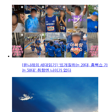
[윤나래의 세대읽기] ‘뜨개질하는 20대, 흠뻑쇼 가
는 50대’ 취향엔 나이가 없다