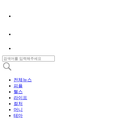
전체뉴스
피플
헬스
라이프
컬처
머니
테마