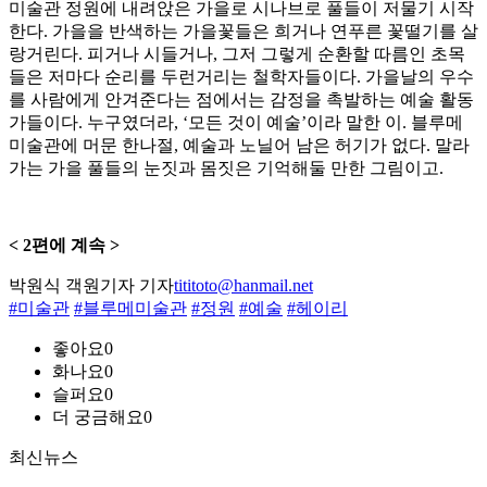
미술관 정원에 내려앉은 가을로 시나브로 풀들이 저물기 시작
한다. 가을을 반색하는 가을꽃들은 희거나 연푸른 꽃떨기를 살
랑거린다. 피거나 시들거나, 그저 그렇게 순환할 따름인 초목
들은 저마다 순리를 두런거리는 철학자들이다. 가을날의 우수
를 사람에게 안겨준다는 점에서는 감정을 촉발하는 예술 활동
가들이다. 누구였더라, ‘모든 것이 예술’이라 말한 이. 블루메
미술관에 머문 한나절, 예술과 노닐어 남은 허기가 없다. 말라
가는 가을 풀들의 눈짓과 몸짓은 기억해둘 만한 그림이고.
< 2편에 계속 >
박원식 객원기자 기자
tititoto@hanmail.net
#미술관
#블루메미술관
#정원
#예술
#헤이리
좋아요
0
화나요
0
슬퍼요
0
더 궁금해요
0
최신뉴스