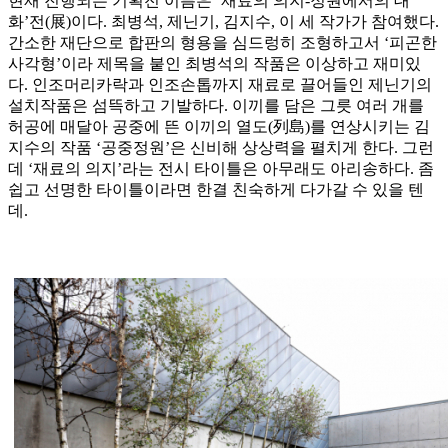
현재 진행되는 기획전 이름은 ‘재료의 의지-정원에서의 대
화’전(展)이다. 최병석, 제닌기, 김지수, 이 세 작가가 참여했다.
간소한 재단으로 합판의 형용을 심드렁히 조형하고서 ‘피곤한
사각형’이라 제목을 붙인 최병석의 작품은 이상하고 재미있
다. 인조머리카락과 인조손톱까지 재료로 끌어들인 제닌기의
설치작품은 섬뜩하고 기발하다. 이끼를 담은 그릇 여러 개를
허공에 매달아 공중에 뜬 이끼의 열도(列島)를 연상시키는 김
지수의 작품 ‘공중정원’은 신비해 상상력을 펼치게 한다. 그런
데 ‘재료의 의지’라는 전시 타이틀은 아무래도 아리송하다. 좀
쉽고 선명한 타이틀이라면 한결 친숙하게 다가갈 수 있을 텐
데.