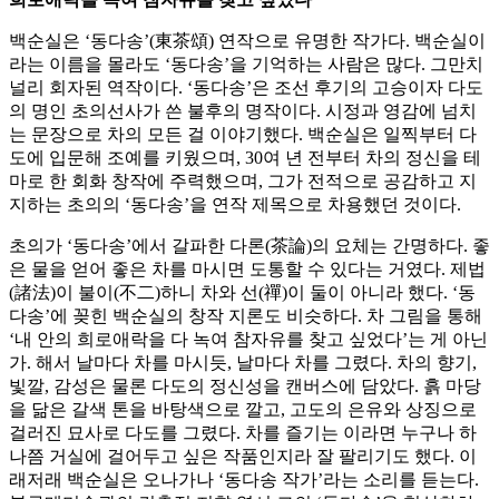
백순실은 ‘동다송’(東茶頌) 연작으로 유명한 작가다. 백순실이
라는 이름을 몰라도 ‘동다송’을 기억하는 사람은 많다. 그만치
널리 회자된 역작이다. ‘동다송’은 조선 후기의 고승이자 다도
의 명인 초의선사가 쓴 불후의 명작이다. 시정과 영감에 넘치
는 문장으로 차의 모든 걸 이야기했다. 백순실은 일찍부터 다
도에 입문해 조예를 키웠으며, 30여 년 전부터 차의 정신을 테
마로 한 회화 창작에 주력했으며, 그가 전적으로 공감하고 지
지하는 초의의 ‘동다송’을 연작 제목으로 차용했던 것이다.
초의가 ‘동다송’에서 갈파한 다론(茶論)의 요체는 간명하다. 좋
은 물을 얻어 좋은 차를 마시면 도통할 수 있다는 거였다. 제법
(諸法)이 불이(不二)하니 차와 선(禪)이 둘이 아니라 했다. ‘동
다송’에 꽂힌 백순실의 창작 지론도 비슷하다. 차 그림을 통해
‘내 안의 희로애락을 다 녹여 참자유를 찾고 싶었다’는 게 아닌
가. 해서 날마다 차를 마시듯, 날마다 차를 그렸다. 차의 향기,
빛깔, 감성은 물론 다도의 정신성을 캔버스에 담았다. 흙 마당
을 닮은 갈색 톤을 바탕색으로 깔고, 고도의 은유와 상징으로
걸러진 묘사로 다도를 그렸다. 차를 즐기는 이라면 누구나 하
나쯤 거실에 걸어두고 싶은 작품인지라 잘 팔리기도 했다. 이
래저래 백순실은 오나가나 ‘동다송 작가’라는 소리를 듣는다.