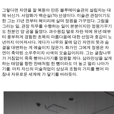
그렇다면 자연을 잘 북돋아 만든 블루메미술관의 설립자는 대
체 뉘신가. 서양화가 백순실(70) 선생이다. 미술관 관장이기도
한 그는 15년 전부터 헤이리에 살며 정원을 가꾸었다. 그림을
그리는 일, 관장 직무를 수행하는 일이 본분이지만 정원가꾸기
도 천분인 양 공을 들였다. 과수원집 딸로 자란 덕에 유년 때부
터 풍부하게 경험한 초목의 아름다움에 대한 선망과 호감이 노
년까지 이어져서다. 게다가 나무와 꽃에 담긴 자연의 뜻과 숨
결을 대변하는 게 예술이지 않은가. 화가인 그에게 정원은 자
연이 축약된 소우주이자 사색의 오솔길이리라. 그는 굴참나무
가 거침없이 죽죽 뻗어나가기를 염원할 게다. 삼라만상을 살게
하는 태양을 향한 찬배처럼 한 뼘이라도 더 높고 멀리 나아가
기를. 마치 자신의 미술작업이 상상과 조형의 가지를 뻗어 마
침내 자유로운 세계에 가 닿기를 바라듯이.