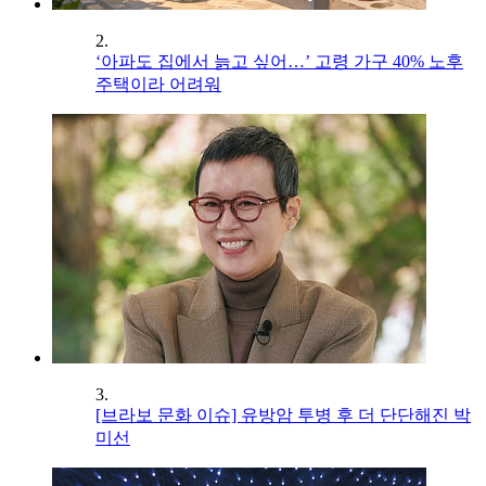
2.
‘아파도 집에서 늙고 싶어…’ 고령 가구 40% 노후
주택이라 어려워
3.
[브라보 문화 이슈] 유방암 투병 후 더 단단해진 박
미선