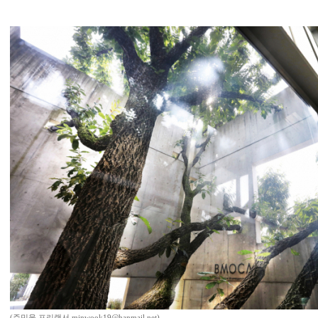
(주민욱 프리랜서 minwook19@hanmail.net)