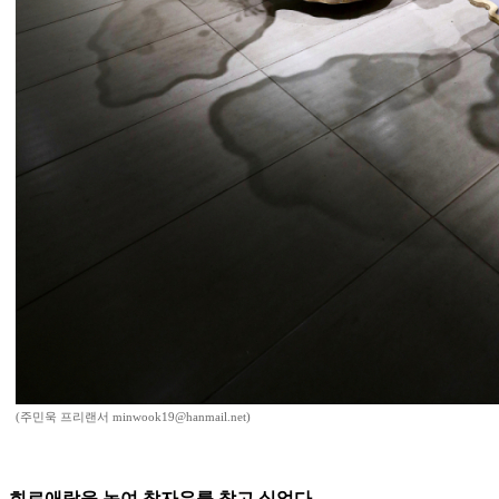
(주민욱 프리랜서 minwook19@hanmail.net)
희로애락을 녹여 참자유를 찾고 싶었다