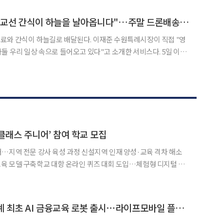
습이 그려져 호기심을 자아냈다. ‘사계 민박’을 가장 먼저
이재준 수원시장 "광교선 간식이 하늘을 날아옵니다"…주말 드론배송 시작
료와 간식이 하늘길로 배달된다. 이재준 수원특례시장이 직접 "영
우리 일상 속으로 들어오고 있다"고 소개한 서비스다. 5일 이재
을 통해 밝힌 내용에 따르면 수원시는 8월부터 11월까지 매주 주
수지에서 드론 배송을 시범 운영한다. 음료와 간식은 물론 피크닉
업클래스 주니어’ 참여 학교 모집
…지역 전문 강사 육성 과정 신설지역 인재 양성·교육 격차 해소
육 모델 구축학교 대항 온라인 퀴즈 대회 도입…체험형 디지털 금
클래스(UP Class) 주니어’ 참여 학교를 모집한다고 21일 밝혔다. 업클래스
아이즈비전, 통신업계 최초 AI 금융교육 로봇 출시⋯라이프모바일 플랫폼 도약 가속