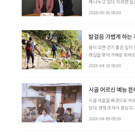
께 나누고 있다. 이러한 
가 육아의 보조자를 넘어 
2026-05-05 06:00
방식은 어떻게 다를까. 조
발걸음 가볍게 하는 
봄이 오면 걷기 좋은 길이
레길을 찾아 가벼운 트레킹
싱’(Earthing)처럼 
2026-04-10 06:00
서도 자연을 즐길 수 있는
시골 어르신 예능 뜬
시골 마을을 배경으로 어
있다. 경쟁과 자극 중심의
세운 흐름이다. 최근 방송된 tvN ‘보검 매지컬’은 그 대표적인 사례다. 미용실 하나 없는 한적
2026-04-09 09:58
한 시골 마을에 ‘이발소’