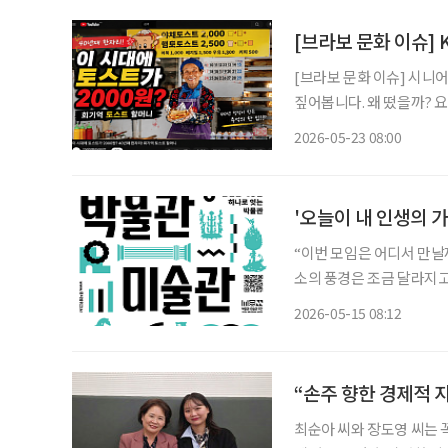
[브라보 문화 이슈] 
[브라보 문화 이슈] 시니
짚어봅니다. 왜 떴을까? 요즘 유튜브를 보면 한국의 스트리트푸드(길거리 음식)를 조명한 콘
텐츠를 어렵지 않게 찾아볼
2026-05-23 08:00
이를 내어주는 할머니·할
'오늘이 내 인생의 
“이번 모임은 어디서 만날까요?” 예전에는 맛집이나 카페가 먼저 떠올랐
소의 풍경은 조금 달라지고
취향을 공유하는 모임을 찾는 사람들이 늘고 있
2026-05-15 08:12
림 앞에 오래 머물고, 누
“손주 향한 경제적 지
최순아 씨와 장도영 씨는 꼭