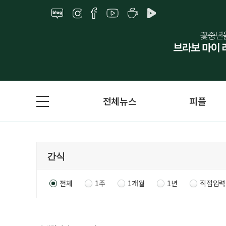
전체뉴스
피플
전체
1주
1개월
1년
직접입력