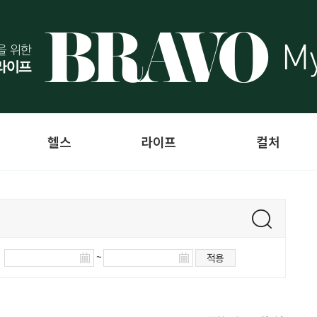
헬스
라이프
컬처
~
적용