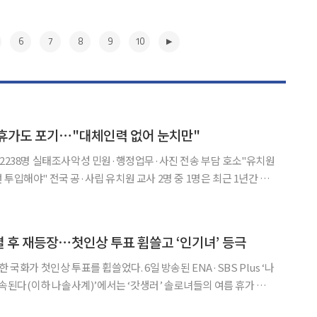
6
7
8
9
10
 휴가도 포기⋯"대체인력 없어 눈치만"
 2238명 실태조사악성 민원·행정업무·사진 전송 부담 호소"유치원
2명 중 1명은 최근 1년간 보
 한 번도 사용하지 못했고, 악성 민원이 발생했을 때 10명 중 6명
은 기관의 보호를 받지 못한 것으로 나타났다. 전국교직원노동조합은 7일 서
▶
결별 후 재등장⋯첫인상 투표 휩쓸고 ‘인기녀’ 등극
 투표를 휩쓸었다. 6일 방송된 ENA·SBS Plus ‘나
 계속된다(이하 나솔사계)’에서는 ‘갓생러’ 솔로녀들의 여름 휴가 특
경력직’ 솔로녀 6인과 ‘뉴페이스’ 남자 출연자 6인이 첫 대면하는 모