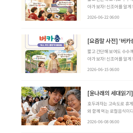
아가 보자! 신조어를 알게
은 기운이 더해진다. 월드컵 시즌이 되면 익숙한 풍경이 펼쳐진다. 누가 시키지 않아도 빨간 티
2026-06-22 06:00
셔츠를 꺼내 입고, 경기 시
[요즘말 사전] ‘버
짧고 간단해 보여도 수수께
아가 보자! 신조어를 알게
은 기운이 더해진다. 버스를 타기 위해 동전이나 토큰을 챙기던 시절이 있었다. 주머니 속 잔돈
2026-06-15 06:00
개수를 확인하며 버스에 오
[윤나래의 세대읽기
호두과자는 고속도로 휴게
와 함께 먹는 로컬음식이다
않는 먹거리. 그런데 최근 
2026-06-08 06:00
이유가 ‘전통의 맛’ 때문