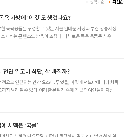
정확도순
최신순
목욕 가방에 ‘이것’도 챙겼나요?
한 목욕용품을 구경할 수 있는 서울 남대문 시장과 부산 깡통시장,
 소개하는 콘텐츠도 반응이 뜨겁다. 다채로운 목욕 용품은 사우나
도록 돕는다. 사우나를 즐기는 젊은 세대는 목욕
눈다. 들어가기 전에는 몸을 이완하고, 땀을 낸 뒤에는
 천연 위고비 식단, 살 빠질까?
접적으로 연결되는 건강 요소다. 무엇을, 어떻게 먹느냐에 따라 체력
도까지 달라질 수 있다. 이러한 분위기 속에 최근 연예인들이 자신의
루틴과 식단을 공개하면서 관련 식품들이 화제를 모으고 있다. 실제
로 체중감량이나 건강관리에 도움이 됐다는 경험담도 이어지고 있다. 하지만
에 치맥은 ‘국룰’
끼처럼 느껴졌던 요즘말. 어렵게 생각하지 말고 하나씩 천천히 알