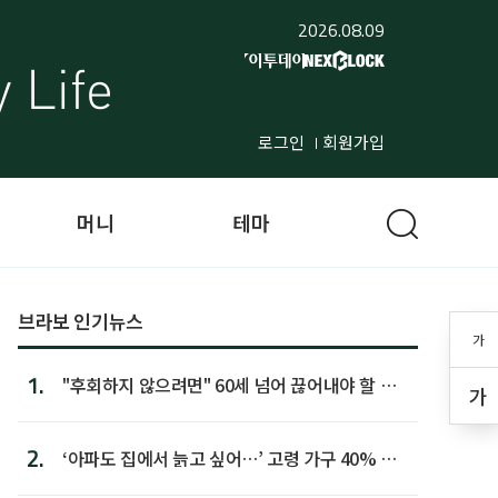
2026.08.09
로그인
회원가입
머니
테마
브라보 인기뉴스
가
1.
"후회하지 않으려면" 60세 넘어 끊어내야 할 사
가
람 1위
2.
‘아파도 집에서 늙고 싶어…’ 고령 가구 40% 노
후 주택이라 어...