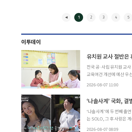
1
2
3
4
5
이투데이
유치원 교사 절반은
전국 공·사립 유치원 교사
교육여건 개선에 예산 우선 투입해야" 전국 공·사립 유치원 교사 
건휴가나 가족돌봄휴가를 단
2026-08-07 11:00
◀
‘나솔사계’ 국화, 
‘나솔사계’에 두 번째 출연한 국화가 첫인상
는 SOLO, 그 후 사랑은
집이 포문을 연 가운데, ‘
2026-08-07 08:09