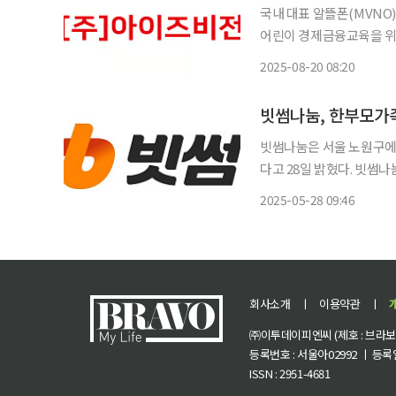
국내 대표 알뜰폰(MVN
어린이 경제금융교육을 위한 
제품은 어린이 경제금융교육
2025-08-20 08:20
빗썸나눔, 한부모가
빗썸나눔은 서울 노원구에
다고 28일 밝혔다. 빗썸나눔은 자체 푸드트럭을 활용해 도시락을 직접 조리하며 동광모자원
가족들과 함께 식사 시간을
2025-05-28 09:46
램과 함께 하트 뻥튀기, 
회사소개
ㅣ
이용약관
ㅣ
㈜이투데이피엔씨 (제호 : 브라보 마
등록번호 : 서울아02992 ㅣ 등록일자
ISSN : 2951-4681