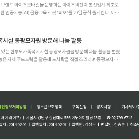
O) 브랜드 아이즈모바일을 운영하는 아이즈비전이 통신업계 최초로
인공지능(AI) 금융교육 로봇 ‘삐뽀’를 20일 공식 출시한다. 이번
 플랫폼 ‘퓨처뱅크 삐뽀’와 협업을 통해 생활 속에서 경제 개념과
똑똑한 소비 습관을 자연스럽게 익히도록 설계됐다. 삐뽀는 단순한 키즈 전자기기가
족시설 동광모자원 방문해 나눔 활동
 있는 한부모가족복지시설 동광모자원을 방문해 나눔 활동을 펼쳤
 가졌다. 식사 후에는 달고나 만들기, 포토부스 등 다채로운 프로그
동물 모양 솜사탕, 슬러시 등 간식을 나누며 소통하는 시간을 보냈
개인정보처리방침
ㅣ
청소년보호정책
ㅣ
구독신청
ㅣ
공지사항
ㅣ
기사제보/
이 라이프) ㅣ 서울시 강남구 강남대로 556 이투데이빌딩 15층 ㅣ ☎ 02)799-6713
 : 2014.02.04 ㅣ 발행일자 : 2014.02.07 ㅣ 발행인 : 김상우 ㅣ 편집인 : 한승훈 ㅣ