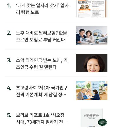
1.
‘내게 맞는 일자리 찾기’ 일자
리 탐험 노트
2.
노후 대비로 달러보험? 환율
오르면 보험료 부담 커진다
3.
소액 직역연금 받는 노인, 기
초연금 수령 길 열린다
4.
초고령사회 ‘제1차 국가인구
전략 기본계획’에 담길 정책
은
5.
브라보 리포트 1호 ‘사오정
시대, 73세까지 일하기 전략’