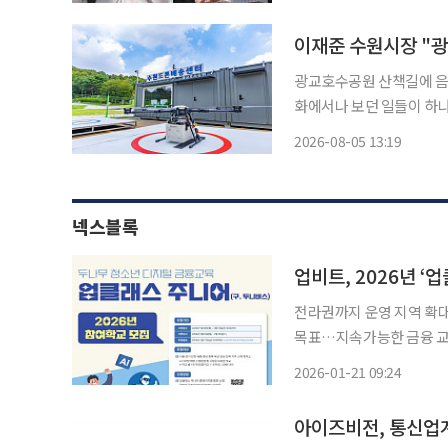
광교호수공원 산책길에 음
화에서나 보던 일들이 하나둘 
준 시장이 자신의 페이스북
2026-08-05 13:19
말 광교호수공원과 광교저
용
넥스블록
업비트, 2026년 ‘
전라권까지 운영 지역 확대
목표…지속가능한 금융 교
융 교육 강화 디지털자산 거래소 두나무가 운영하는 업비트는 오는 2월 13일까지 2026년 ‘업
2026-01-21 09:24