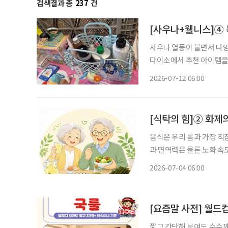
검색결과 총
237
건
[사우나+웰니스]④ 
사우나 열풍이 불면서 다양
다이소에서 추천 아이템을
와 목욕시간을 셀프케어의 시간으로 활용하
2026-07-12 06:00
전후의 감각을 세밀하게 나
[식탁의 힘]② 화제의
음식은 우리 몸과 가장 직
과 면역력은 물론 노화 속
유튜브 채널을 통해 건강 
2026-07-04 06:00
[요즘말 사전] 월드컵
짧고 간단해 보여도 수수께