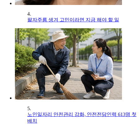
4.
팔자주름 생겨 고민이라면 지금 해야 할 일
5.
노인일자리 안전관리 강화, 안전전담인력 613명 첫
배치