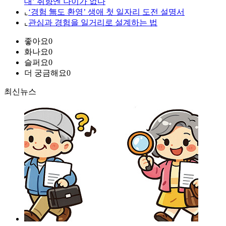
대’ 취향엔 나이가 없다
⌞
‘경험 無도 환영’ 생애 첫 일자리 도전 설명서
⌞
관심과 경험을 일거리로 설계하는 법
좋아요
0
화나요
0
슬퍼요
0
더 궁금해요
0
최신뉴스