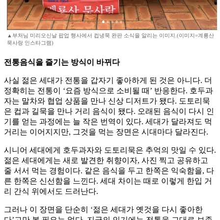
▲부처님 미리오신날 팝업 행사에서 컵냉묵 완판 소식을 알리는 이미지.(이미지=계룡산
묵사랑 인스타그램)
전통음식을 즐기는 방식이 바뀌다
사실 젊은 세대가 전통을 갑자기 좋아하게 된 것은 아니다. 더
정확히는 전통이 ‘요즘 방식으로 소비될 때’ 반응한다. 호두과
자는 말차와 협업 상품을 만나 신상 디저트가 됐다. 도토리묵
은 컵과 길묵을 만나 거리 음식이 됐다. 오래된 음식이 다시 인
기를 얻는 과정에는 늘 작은 번역이 있다. 세대가 달라져도 먹
거리는 이어지지만, 그것을 먹는 장면은 시대마다 달라진다.
시니어 세대에게 호두과자와 도토리묵은 추억의 맛일 수 있다.
젊은 세대에게는 새로 발견한 취향이자, 사진 찍고 공유하고
줄 서서 먹는 경험이다. 같은 음식을 두고 한쪽은 익숙함을, 다
른 한쪽은 신선함을 느낀다. 세대 차이는 때로 이렇게 한입 거
리 간식 위에서도 드러난다.
그러나 이 장면을 단순히 ‘젊은 세대가 옛것을 다시 좋아한
다’고만 볼 필요는 없다. 지금의 인기에는 전통을 그대로 보존