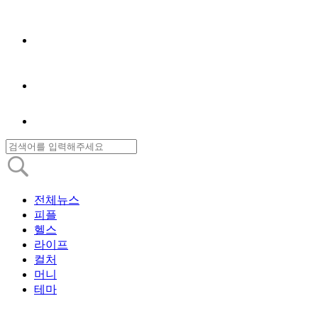
전체뉴스
피플
헬스
라이프
컬처
머니
테마