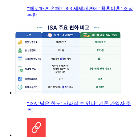
“해로하면 손해?” 8·3 세제개편에 ‘황혼이혼’ 조장
논란
“ISA ‘남은 한도’ 사라질 수 있다” 기존 가입자 주
목!