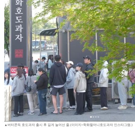
▲버터쫀득 호도과자 출시 후 길게 늘어선 줄.(이미지=학화할머니호도과자 인스타그램.)