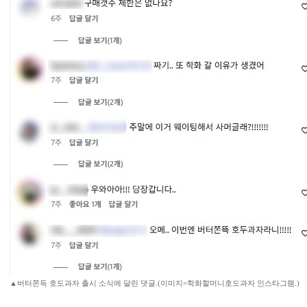
▲버터쫀득 호도과자 출시 소식에 달린 댓글.(이미지=학화할머니호도과자 인스타그램.)