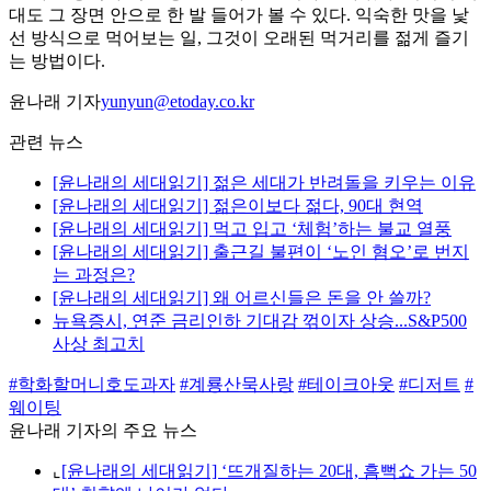
대도 그 장면 안으로 한 발 들어가 볼 수 있다. 익숙한 맛을 낯
선 방식으로 먹어보는 일, 그것이 오래된 먹거리를 젊게 즐기
는 방법이다.
윤나래 기자
yunyun@etoday.co.kr
관련 뉴스
[윤나래의 세대읽기] 젊은 세대가 반려돌을 키우는 이유
[윤나래의 세대읽기] 젊은이보다 젊다, 90대 현역
[윤나래의 세대읽기] 먹고 입고 ‘체험’하는 불교 열풍
[윤나래의 세대읽기] 출근길 불편이 ‘노인 혐오’로 번지
는 과정은?
[윤나래의 세대읽기] 왜 어르신들은 돈을 안 쓸까?
뉴욕증시, 연준 금리인하 기대감 꺾이자 상승...S&P500
사상 최고치
#학화할머니호도과자
#계룡산묵사랑
#테이크아웃
#디저트
#
웨이팅
윤나래 기자의 주요 뉴스
⌞
[윤나래의 세대읽기] ‘뜨개질하는 20대, 흠뻑쇼 가는 50