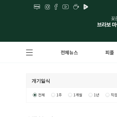
전체뉴스
피플
전체
1주
1개월
1년
직