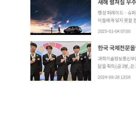
새해 펼쳐질 우
행성 퍼레이드ㆍ슈퍼
이들에게 잊지 못할 한 해
성 퍼레이드 펼쳐진다 지구를 이웃하고 있는 태양계 행성 7개 가운데 1월 중순께 6개가 긴
2025-01-04 07:00
를 그리면서 나란히 
한국 국제천문올림
과학기술정보통신부는
달을 획득(금 2명, 은 2명, 동 1명)
대회에서 한국대표단은
2024-08-28 13:58
족사관고3), 최건 (