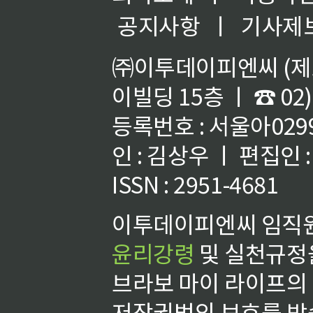
공지사항
ㅣ
기사제
㈜이투데이피엔씨 (제호
이빌딩 15층 ㅣ ☎ 02)
등록번호 : 서울아02992
인 : 김상우 ㅣ 편집인
ISSN : 2951-4681
이투데이피엔씨 임직원
윤리강령
및 실천규정을
브라보 마이 라이프의
저작권법의 보호를 받