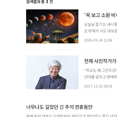
검색결과 총
3
건
'꼭 보고 소원 
오늘날 즐기는 세시풍습
은 밖에서 쇠도 대보름
는 정월대보름(3월 3
2026-02-24 11:06
원을 빌어볼 만하다.
천체 사진작가가
“학교는 왜 그만두셨어
년여를 앞두고 명예퇴
서 터져 나온 말이 놀
2017-12-22 09:18
단다. 은퇴를 앞두고 
너무나도 길었던 긴 추석 연휴동안
올해 추석 연휴는 오래전부터 관심의 초점이었다. 몇십 년