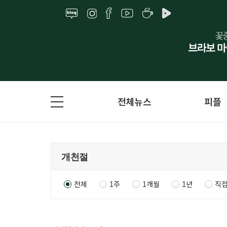
전체뉴스
피플
전체
1주
1개월
1년
직