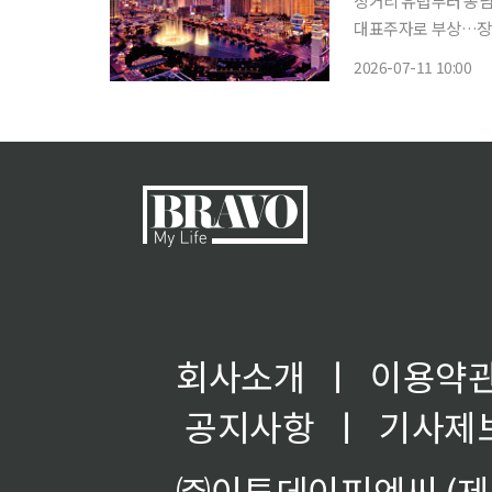
장거리 유럽부터 동남
대표주자로 부상…장
품 인증 잇따라 여행업계가 하반기 여행 수요 선점에 속도를 내고 있다. 황금연휴를 겨냥한 해
2026-07-11 10:00
외여행 기획전부터 여
형
회사소개
ㅣ
이용약
공지사항
ㅣ
기사제
㈜이투데이피엔씨 (제호