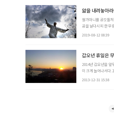
앎을 내려놓아라!
쌀가마니를 공깃돌처럼
공을 날다시피 한 무림
적 고수의 이름을 들
2019-08-12 08:39
고? 증인이 있었다. 
갑오년 휴일은 무
2014년 갑오년을 앞
이 크게 늘어나서다. 25일 안전행정부 자료에 따르면 2014년 갑오년의 공휴일은 67일로 집계
됐다. 기본 일요일을
2013-12-31 15:38
이다. 대표 공휴일은