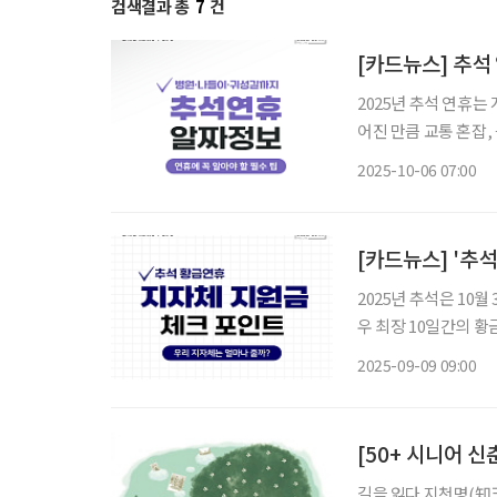
검색결과 총
7
건
[카드뉴스] 추석
2025년 추석 연휴
어진 만큼 교통 혼잡,
도 적지 않다. 특히 
2025-10-06 07:00
상되며, 명절 기간 
[카드뉴스] '추
2025년 추석은 10
우 최장 10일간의 
체가 추석맞이 지원금
2025-09-09 09:00
지만, 전남 영광·장흥
[50+ 시니어 
길을 잃다 지천명(知