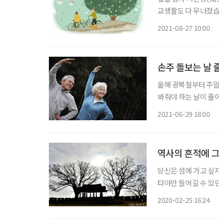
교생활도 다 무너졌습
격지심(自激之心)인지
2021-08-27 10:00
하며 현실을 도피했습
손주 돌보는 날
올해 광복절부터 주
봐줘야 하는 날이 줄
니어들이 자기만의 시간을 더 보낼 수 있게 
2021-06-29 18:00
역사의 흔적에 그
당신은 섬에 가고 싶지
타야만 들어갈 수 있던
아졌다. 접근은 쉽고
2020-02-25 16:24
도다. 봄이 채 오