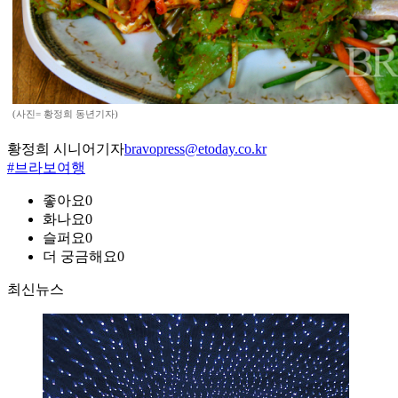
(사진= 황정희 동년기자)
황정희 시니어기자
bravopress@etoday.co.kr
#브라보여행
좋아요
0
화나요
0
슬퍼요
0
더 궁금해요
0
최신뉴스