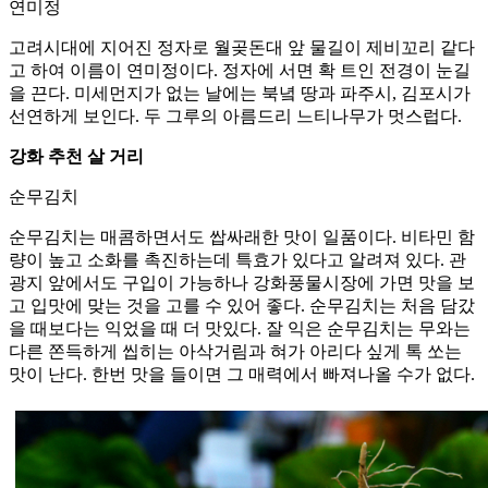
연미정
고려시대에 지어진 정자로 월곶돈대 앞 물길이 제비꼬리 같다
고 하여 이름이 연미정이다. 정자에 서면 확 트인 전경이 눈길
을 끈다. 미세먼지가 없는 날에는 북녘 땅과 파주시, 김포시가
선연하게 보인다. 두 그루의 아름드리 느티나무가 멋스럽다.
강화 추천 살 거리
순무김치
순무김치는 매콤하면서도 쌉싸래한 맛이 일품이다. 비타민 함
량이 높고 소화를 촉진하는데 특효가 있다고 알려져 있다. 관
광지 앞에서도 구입이 가능하나 강화풍물시장에 가면 맛을 보
고 입맛에 맞는 것을 고를 수 있어 좋다. 순무김치는 처음 담갔
을 때보다는 익었을 때 더 맛있다. 잘 익은 순무김치는 무와는
다른 쫀득하게 씹히는 아삭거림과 혀가 아리다 싶게 톡 쏘는
맛이 난다. 한번 맛을 들이면 그 매력에서 빠져나올 수가 없다.