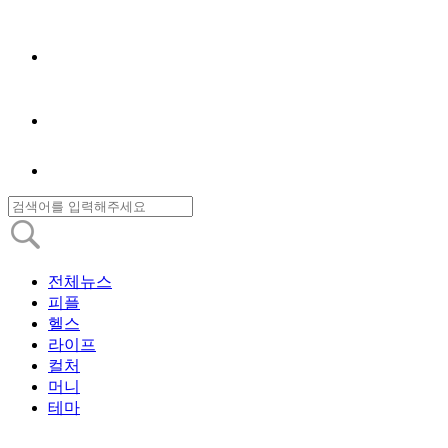
전체뉴스
피플
헬스
라이프
컬처
머니
테마