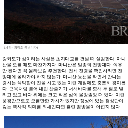
(사진= 황정희 동년기자)
강화도가 섬이라는 사실은 초지대교를 건널 때 실감한다. 마니
산을 오를 때도 마찬가지다. 마니산은 일종의 전망대다. 여유
만 된다면 꼭 올라보길 추천한다. 전체 전경을 확인하려면 전
망대에 올라가야 하지 않는가. 마니산 능선을 타면서 만나는
경치는 삭막함이 진을 치고 있는 이런 계절에도 충분히 경이롭
다. 근육처럼 뻗어 내린 산줄기가 서해바다를 향해 두 팔로 벌
리고 있고 바다 위에는 크고 작은 섬이 올망졸망 떠 있다. 이런
풍경만으로도 오를만한 가치가 있지만 정상에 있는 첨성단이
갖는 역사적 의미를 되새긴다면 흘린 땀방울이 아깝지 않다.