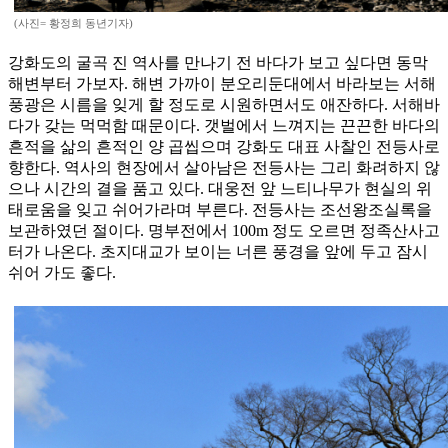
(사진= 황정희 동년기자)
강화도의 굴곡 진 역사를 만나기 전 바다가 보고 싶다면 동막
해변부터 가보자. 해변 가까이 분오리둔대에서 바라보는 서해
풍광은 시름을 잊게 할 정도로 시원하면서도 애잔하다. 서해바
다가 갖는 먹먹함 때문이다. 갯벌에서 느껴지는 끈끈한 바다의
흔적을 삶의 흔적인 양 곱씹으며 강화도 대표 사찰인 전등사로
향한다. 역사의 현장에서 살아남은 전등사는 그리 화려하지 않
으나 시간의 결을 품고 있다. 대웅전 앞 느티나무가 현실의 위
태로움을 잊고 쉬어가라며 부른다. 전등사는 조선왕조실록을
보관하였던 절이다. 명부전에서 100m 정도 오르면 정족산사고
터가 나온다. 초지대교가 보이는 너른 풍경을 앞에 두고 잠시
쉬어 가도 좋다.