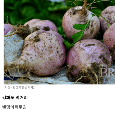
(사진= 황정희 동년기자)
강화도 먹거리
밴댕이회무침