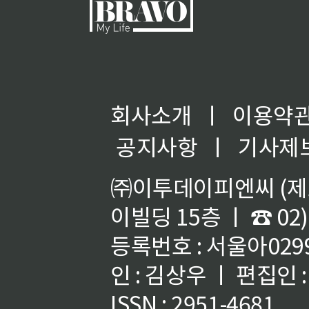
회사소개
ㅣ
이용약
공지사항
ㅣ
기사제
㈜이투데이피엔씨 (제호
이빌딩 15층 ㅣ ☎ 02)
등록번호 : 서울아02992
인 : 김상우 ㅣ 편집인
ISSN : 2951-4681