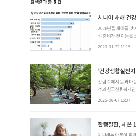
검색결과 총
6
건
시니어 새해 건강
2026년을 새해를 맞
길 준비가 된 이들은 소수에 그친
코스모라보를 운영하는 
2026-01-22 11:15
강 습관의 결의’ 인식
‘건강생활실천지
산림 속에서 몸과 마
청과 한국산림복지진흥
해 ‘건강생활실천지원
2025-08-07 15:07
‘건강생활실천지원금제
한랭질환, 체온 
지난해는 단풍이 들기