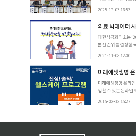
어민주당 의원은 서울
2025-12-03 16:53
색’ 국회 토론회를 열고
성기
의료 빅데이터 사
대한상공회의소는 ‘2
본선 순위를 결정할 국민 투표단을
나 시대 국가발전 아이디어를 찾는 캠페인
2021-11-08 12:00
데이터 활용을 통한 
미래에셋생명 온
미래에셋생명 온라인보
입할 수 있는 온라인보
램’을 시행한다고 밝혔다. 이번 이벤트는 25~50세의 성인이라면 누구나 참여할
2015-02-12 15:27
인보험 홈페이지에 ‘한