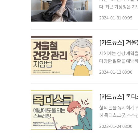
다. 최근 기상청은 지
하다며, 예년보다 올
2024-01-31 09:05
울일지라도 건강관리에
[카드뉴스] 겨울
새해에는 건강 계획을
다양한 질환을 예방하
억하고, 혈자리 지압으로 겨울철 건
2024-01-12 08:00
지압 겨울철에는 
[카드뉴스] 목디
삶의 질을 유지하기 
히 목디스크(경추추간
하는 만큼 더욱 주의가 요구된다. 목디스크를 예방하기 위해
2023-01-24 08:00
려는 노력이 필요하다.