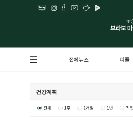
전체뉴스
피플
전체
1주
1개월
1년
직