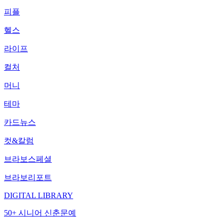
피플
헬스
라이프
컬처
머니
테마
카드뉴스
컷&칼럼
브라보스페셜
브라보리포트
DIGITAL LIBRARY
50+ 시니어 신춘문예