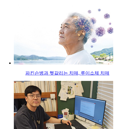
파킨슨병과 헷갈리는 치매, 루이소체 치매