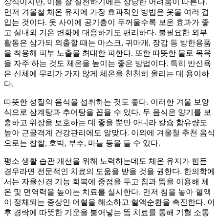
상식이지만, 이를 잘 실천하기에는 상당한 어려움이 따른다.
먼저 겨울철 체온 유지에 가장 효과적인 방법은 옷을 여러 겹
입는 것이다. 옷 사이에 공기층이 두꺼울수록 보온 효과가 좋
고 실내외 기온 변화에 대응하기도 편리하다. 불필요한 외부
활동은 삼가되 외출할 때는 마스크, 귀마개, 장갑 등 방한용품
을 착용해 피부 노출을 최대한 피한다. 또한 따뜻한 물로 목욕
을 자주 하는 것도 체온을 높이는 좋은 방법이다. 특히 반신욕
은 신체에 무리가 가지 않게 체온을 천천히 올리는 데 용이하
다.
따뜻한 성질의 음식을 섭취하는 것도 좋다. 이러한 겨울 보양
식으로 삼계탕과 추어탕을 꼽을 수 있다. 두 음식은 양기를 보
충하고 위장을 보호하는 데 좋을 뿐만 아니라 칼슘 함유량도
높아 근골격계 건강관리에도 알맞다. 이외에 겨울철 추천 음식
으로는 찹쌀, 호박, 부추, 마늘 등을 들 수 있다.
평소 생활 습관 개선을 위해 노력하는데도 체온 유지가 힘든
경우라면 전문적인 치료의 도움을 받을 것을 권한다. 한의학에
서는 자율신경 기능 회복에 중점을 두고 침과 뜸을 이용해 체
온 및 면역력을 높이는 치료를 실시한다. 먼저 침을 놓아 혈액
이 정체되는 증상인 어혈을 해소하고 혈액순환을 촉진한다. 이
후 경락에 따뜻한 기운을 불어넣는 뜸 치료를 통해 기혈 소통