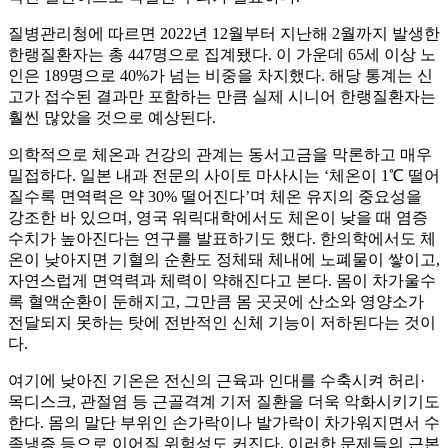
질병관리청에 따르면 2022년 12월부터 지난해 2월까지 발생한
한랭질환자는 총 447명으로 집계됐다. 이 가운데 65세 이상 노
인은 189명으로 40%가 넘는 비중을 차지했다. 해당 통계는 신
고가 접수된 결과만 포함하는 만큼 실제 시니어 한랭질환자는
훨씬 많았을 것으로 예상된다.
의학적으로 체온과 건강의 관계는 동서고금을 막론하고 매우
밀접하다. 일본 내과 전문의 사이토 마사시는 ‘체온이 1℃ 떨어
질수록 면역력은 약 30% 떨어진다’며 체온 유지의 중요성을
강조한 바 있으며, 영국 워릭대학에서도 체온이 낮을 때 염증
수치가 높아진다는 연구를 발표하기도 했다. 한의학에서도 체
온이 낮아지면 기혈의 순환도 정체돼 체내에 노폐물이 쌓이고,
자연스럽게 면역력과 체력이 약해진다고 본다. 몸이 차가울수
록 혈액순환이 둔해지고, 그만큼 몸 곳곳에 산소와 영양소가
전달되지 못하는 탓에 전반적인 신체 기능이 저하된다는 것이
다.
여기에 낮아진 기온은 전신의 근육과 인대를 수축시켜 허리·
목디스크, 관절염 등 근골격계 기저 질환을 더욱 악화시키기도
한다. 몸의 말단 부위인 손가락이나 발가락이 차가워지면서 수
족냉증 등으로 이어질 위험성도 커진다. 이러한 문제들의 근본