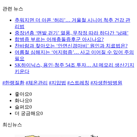
관련 뉴스
추워지면 더 아픈 ‘허리’… 겨울철 시니어 척추 건강 관
리법
중장년층 ‘맨발 걷기’ 열풍, 무작정 따라 하다간 ‘낭패’
합병증 부르는 어깨충돌증후군 아시나요?
찬바람과 찾아오는 ‘안면신경마비’ 원인과 치료법은?
여름철 심해지는 ‘어지럼증’… 사고 이어질 수 있어 주의
필요
SK하이닉스, 용인·청주 54조 투자… AI 메모리 생산기지
키운다
#한랭질환
#체온관리
#지압법
#스트레칭
#자생한방병원
좋아요
0
화나요
0
슬퍼요
0
더 궁금해요
0
최신뉴스