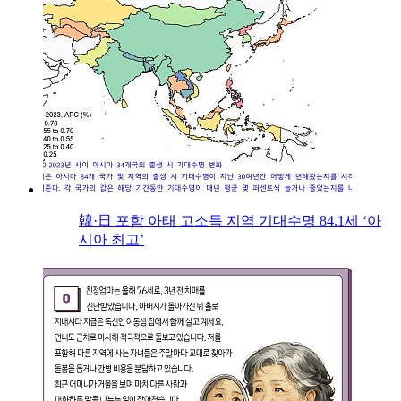
韓·日 포함 아태 고소득 지역 기대수명 84.1세 ‘아
시아 최고’