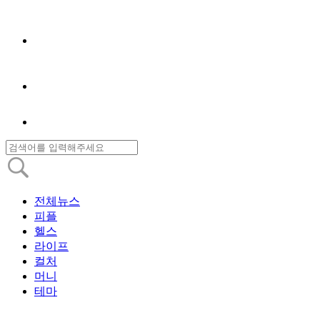
전체뉴스
피플
헬스
라이프
컬처
머니
테마