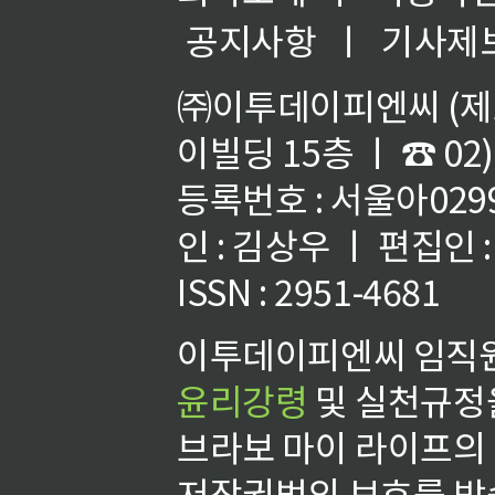
공지사항
ㅣ
기사제
㈜이투데이피엔씨 (제호
이빌딩 15층 ㅣ ☎ 02)
등록번호 : 서울아02992
인 : 김상우 ㅣ 편집인
ISSN : 2951-4681
이투데이피엔씨 임직원
윤리강령
및 실천규정을
브라보 마이 라이프의
저작권법의 보호를 받