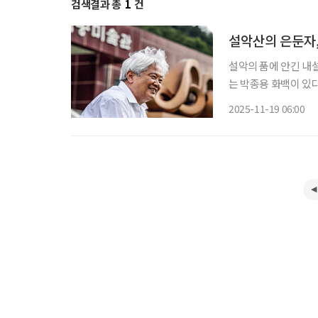
검색결과 총
1
건
설악산의 은둔자,
설악의 품에 안긴 내
는 박종용 화백이 있다. 50년 넘
예술가’로 불렸던 그는 이제 흙이라는 원초적 재료를
2025-11-19 06:00
곡’을 