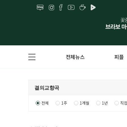
전체뉴스
피플
전체
1주
1개월
1년
직