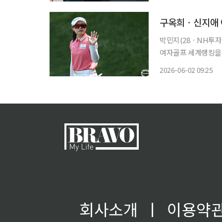
구옥희ㆍ신지애 이
박민지(28ㆍNH투자
여자골프 세계랭킹을 큰 폭으로 끌어올렸다.
는 랭킹 포인트 1.0
2026-06-02 09:25
지난달 열린 Sh수협
회사소개
ㅣ
이용약