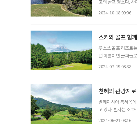
고의 골프 명소다. 사
이 있는데, 그중 한 곳은
2024-10-18 09:06
이 골프장의 모기업은 
스키와 골프 함께
루스쓰 골프 리조트는 
년 여름이면 골퍼들로 
스쓰로 가는 길은 공
2024-07-19 08:38
이 덜하다. 때로는 곰
천혜의 관광지로
말레이시아 북서쪽에 
고 있다. 필자는 조호
대표적인 골프 코스로 
2024-06-21 08:16
구능라야 골프장(파72,