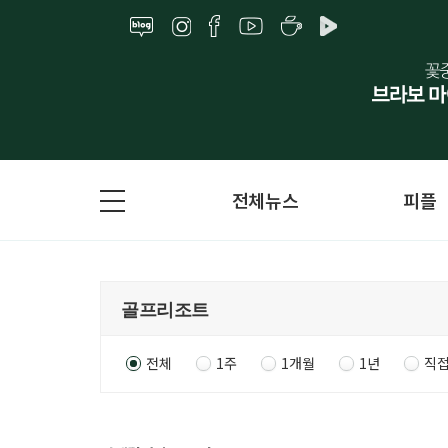
전체뉴스
피플
전체
1주
1개월
1년
직