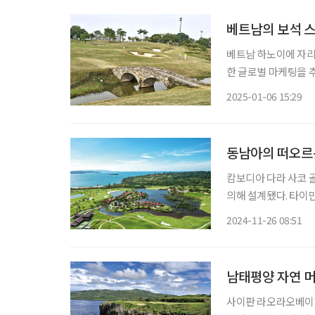
베트남의 보석 스
베트남 하노이에 자리
한 글로벌 마케팅을 
만의 골프 전문 여행사
2025-01-06 15:29
동남아 골프장들과 달
청
동남아의 떠오르는
캄보디아 다라 사코 골
의해 설계됐다. 타이
250km, 캄보디아 
2024-11-26 08:51
홀의 바다 코스와 1
남태평양 자연 
사이판 라오라오베이 