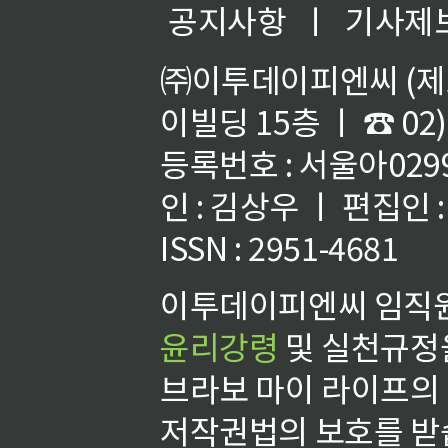
공지사항
ㅣ
기사제
㈜이투데이피엔씨 (제호
이빌딩 15층 ㅣ ☎ 02)
등록번호 : 서울아02992
인 : 김상우 ㅣ 편집인
ISSN : 2951-4681
이투데이피엔씨 임직원
윤리강령
및 실천규정을
브라보 마이 라이프의
저작권법의 보호를 받