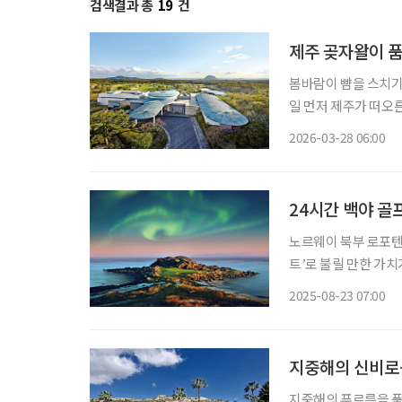
검색결과 총
19
건
제주 곶자왈이 
봄바람이 뺨을 스치기 시작하
일 먼저 제주가 떠오
디밸리 골프&리조트로 향하게 된다. 제주공항에서 서
2026-03-28 06:00
달리면 산방산이 다가
24시간 백야 골
노르웨이 북부 로포텐
트’로 불릴 만한 가치
아 라운딩을 즐길 수 
2025-08-23 07:00
스’다. 백야 속
지중해의 신비로움
지중해의 푸르름을 품