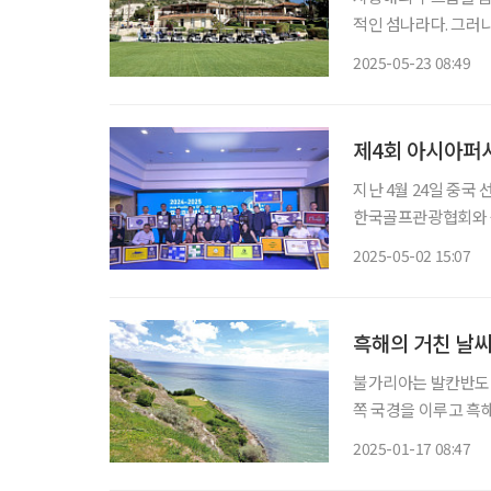
적인 섬나라다. 그러나 필자
로스의 4개 골프 코스
2025-05-23 08:49
일간의 장대한 라운드
제4회 아시아퍼시
지난 4월 24일 중국
한국골프관광협회와 
8500여 개 골프코스
2025-05-02 15:07
흑해의 거친 날씨
불가리아는 발칸반도 
쪽 국경을 이루고 흑
아, 마케도니아와 국경을 접하고 있다. 수도는 소피아
2025-01-17 08:47
인구는 662만 명으로