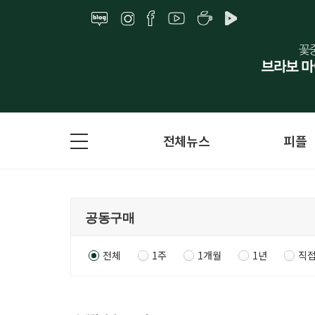
전체뉴스
피플
전체
1주
1개월
1년
직