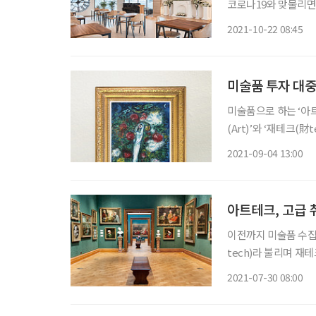
코로나19와 맞물리면
필요한 절차를 줄이고 추모에 집중하자는
2021-10-22 08:45
문화가 과도하다고 느
미술품 투자 대중
미술품으로 하는 ‘아
(Art)’와 ‘재테크(
면서 부동산에 투자하
2021-09-04 13:00
아트테크, 고급 
이전까지 미술품 수집은
tech)라 불리며 재
품 물납제에 대한 찬반 논쟁이 뜨겁다. 최근 미술품 
2021-07-30 08:00
있지만, 투자 수단으