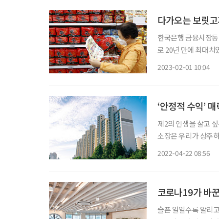
다가오는 보릿고개
한국은행 금융시장동향
로 20년 만에 최대치였
원이 줄었고(금융투자협
2023-02-01 10:04
그쳤다(한국거래소).
‘안정적 수익’ 
제2의 인생을 살고 
소장은 우리가 상주하
하는 직업으로, 보수가
2022-04-22 08:56
트 관리소장으로 취업
코로나19가 바꾼
슬픈 일일수록 알리고