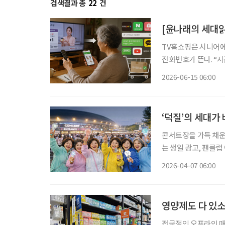
검색결과 총
22
건
[윤나래의 세대읽
TV홈쇼핑은 시니어에
전화번호가 뜬다. “
색상과 수량을 확인한다.
2026-06-15 06:00
즘은 달라졌다. TV홈
‘덕질’의 세대가
콘서트장을 가득 채운
는 생일 광고, 팬클럽
팬덤의 풍경이 눈에 띄
2026-04-07 06:00
로트를 축으로 한 50
영양제도 다 있소
전국적인 오프라인 매