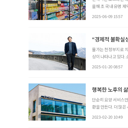
올해 초 국내 유명 
인 시니어들은 합리적
2025-06-09 15:57
“경제적 불확실성
물가는 천정부지로 치
상이 나타나고 있다.
고사는 생존 소비로 인해 바뀌
2025-01-20 08:57
존 소비 저성장·고물
행복한 노후의 삶
단순히 요양 서비스만 제
환을 만든다. 더 많
하게 지내는 것. 시니어 케어 요양
2023-02-20 10:49
은 어르신들을 돌보는