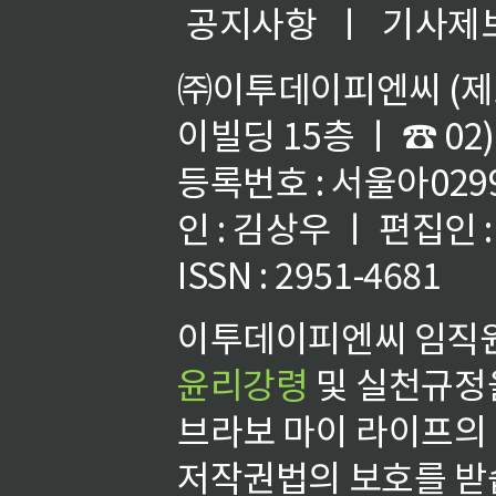
공지사항
ㅣ
기사제
㈜이투데이피엔씨 (제호
이빌딩 15층 ㅣ ☎ 02)
등록번호 : 서울아02992
인 : 김상우 ㅣ 편집인
ISSN : 2951-4681
이투데이피엔씨 임직원
윤리강령
및 실천규정을
브라보 마이 라이프의
저작권법의 보호를 받