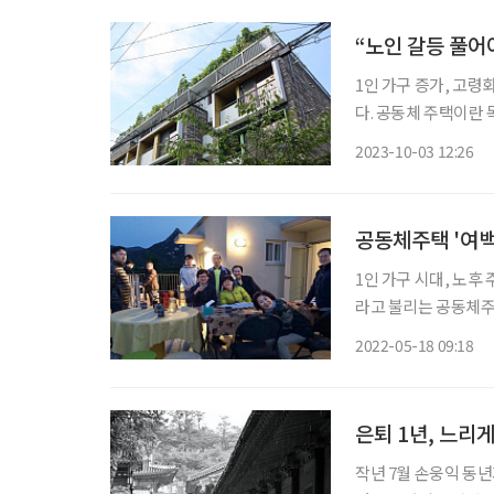
“노인 갈등 풀어
1인 가구 증가, 고령
다. 공동체 주택이란
약을 마련해 입주자 
2023-10-03 12:26
로운 형태의 주택을 
공동체주택 '여백
1인 가구 시대, 노후 
라고 불리는 공동체주
간을 설치해 입주자들
2022-05-18 09:18
이’ 살아간다. 공동
은퇴 1년, 느리
작년 7월 손웅익 동