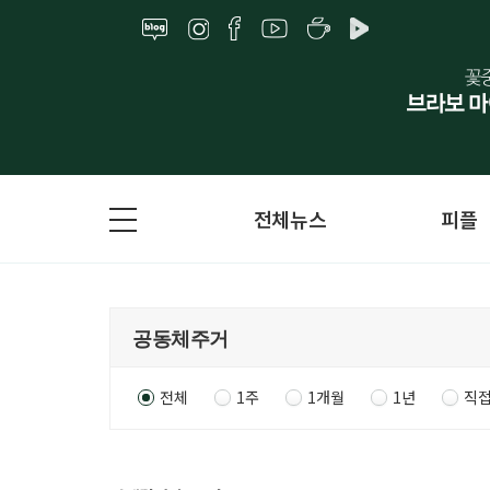
전체뉴스
피플
전체
1주
1개월
1년
직