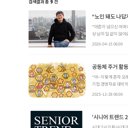
검색결과 총
9
건
“노인 돼도 나답
“아흔이 넘으신 어머니
상 남의 일 같지 않아
탄탄주택협동조합의 직
2026-04-15 06:00
이 운영하는 상조조합
공동체 주거 활동
“아~ 이렇게 혼자 오
기업 경영자로 대박의
을 확장하고 성장의 기
2025-12-28 06:00
었다. 그러던 어느 
‘시니어 트렌드 2
시대고시기획(시대교육)