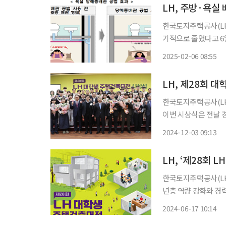
LH, 주방·욕실
한국토지주택공사(LH
기적으로 줄였다고 6일 밝혔다. LH는 올해부터 화장실 배수소
배관 공법을 공공임대
2025-02-06 08:55
배수배관을 설치하는 
LH, 제28회 
한국토지주택공사(LH
이번 시상식은 전날 경
년부터 시작된 국내 
2024-12-03 09:13
한국토지주택공사(LH
년층 역량 강화와 경
고 17일 밝혔다. ‘LH 대학생 주택건축대전’은 1995년부터 시작해 올해 28년째 개최되고 있는
2024-06-17 10:14
국내 주택분야 최장·