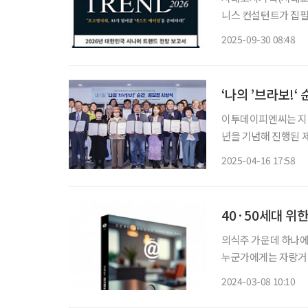
니스 컨설턴트가 집필한
는 인구구조 전환을 배경으로
2025-09-30 08:48
붐 세대를 ‘리셋 제
‘나의 ’브라보!‘
이투데이피엔씨는 지난 
년을 기념해 진행된 제
밝혔다. 이번 공모전
2025-04-16 17:58
활약 중인 이들을 응
40·50세대 위한
의식주 가운데 하나에 
누군가에게는 자랑거리
족하면서 살 수 있는 
2024-03-08 10:10
생을