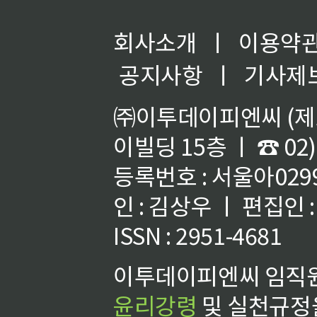
회사소개
ㅣ
이용약
공지사항
ㅣ
기사제
㈜이투데이피엔씨 (제호
이빌딩 15층 ㅣ ☎ 02)
등록번호 : 서울아02992
인 : 김상우 ㅣ 편집인
ISSN : 2951-4681
이투데이피엔씨 임직원
윤리강령
및 실천규정을