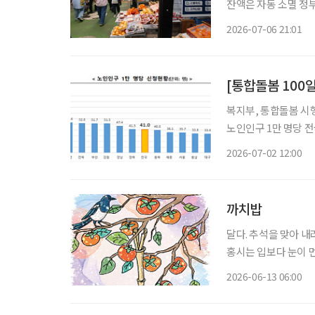
잔액은 자동 소멸 정부의 고유가 피해지원금 신청·지급이 마감된 결과 전체 지급 대상자의
98%가 지원금을 신청한 것으로 나타났다. 6
2026-07-06 21:01
고유가 피해지원금 1·
[통합돌봄 100
복지부, 통합돌봄 시행 
노인인구 1만 명당 전국 평균 41.0명,
차례의 암 수술로 건
2026-07-02 12:00
이 중단될 상황이었다
까치밥
달다. 추석을 맞아 
홍시는 입보다 눈이 먼
진다. 홍시는 감나무 
2026-06-13 06:00
법이 없다. 가지를 살