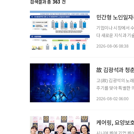
검색결과 총
363
건
민간형 노인일자리
기업이나 시장에서 
다 새로운 지식과 기
소득 지원에 그치지 
2026-08-06 08:38
나온다. 한국노
故 김광석과 청춘
고(故) 김광석의 노래
주기를 맞아 특별한 
러져 청춘의 추억을 
2026-08-02 06:00
될 것이다. 
케어링, 요양보호
시니어 케어 기업 케어