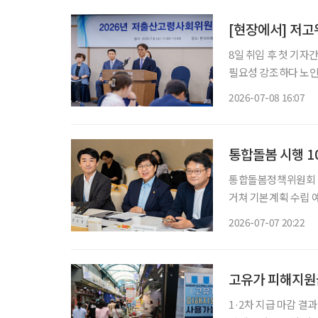
[현장에서] 저
8일 취임 후 첫 기
필요성 강조하다 노인
보면 어떨까” 말해 저출산·고령화 등 인구정책을 총괄할 대통령 직속 인구전략위원회 출범
2026-07-08 16:07
통합돌봄 시행 1
통합돌봄정책위원회 개
거쳐 기본계획 수립 예정, 관계부처 협력 강
부가 중앙정부와 지방
2026-07-07 20:22
고유가 피해지원금 
1·2차 지급 마감 결과