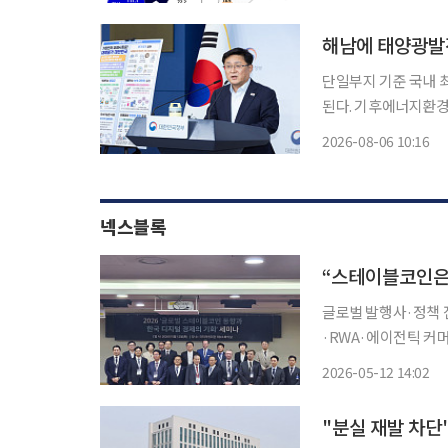
해남에 태양광발전
단일부지 기준 국내 
된다. 기후에너지환경부는 7일 전남 해남에서 이러한 내용의 해남재생복합단지 태양광 발전
사업 착공식을 개최한다고 6일 밝혔다. 이날 착공
2026-08-06 10:16
전남광주통합특별시 부
이
넥스블록
“스테이블코인은 
글로벌 발행사·정책 
·RWA·에이전틱 커
·K-콘텐츠 유스케이스 제시 스테이블코인이 글로벌 디지털 경제의 
2026-05-12 14:02
서 한국도 원화 스테
결제·
"분실 재발 차단