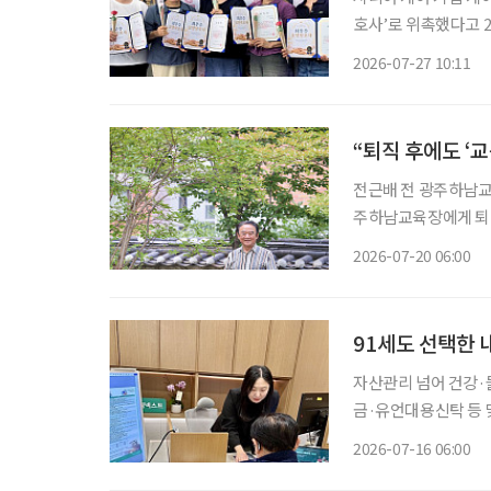
호사’로 위촉했다고 27일 밝혔다. 케어링은 돌봄 현장에서
이고 조직에 대한 소
2026-07-27 10:11
가 높은 어르신을 담
“퇴직 후에도 ‘
전근배 전 광주하남교육장 많은 사람이 퇴직을 인생의 쉼표라고 말한다. 하
주하남교육장에게 퇴직
히 학교폭력 예방 
2026-07-20 06:00
조직해 활동하고 있다
91세도 선택한 
자산관리 넘어 건강
금·유언대용신탁 등 
한 서비스 제공 금융권에서 시니어의 니즈는 갈수록 다양해지고 있다. 지금 무엇이 필요한지
2026-07-16 06:00
정확히 파악하는 시니