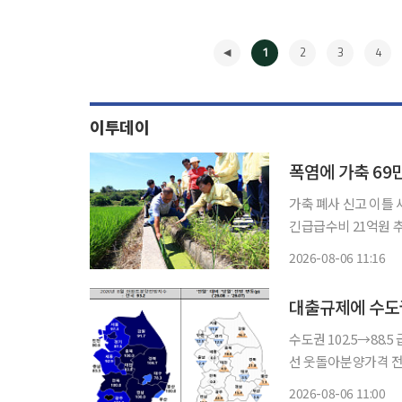
1
2
3
4
이투데이
폭염에 가축 69
가축 폐사 신고 이틀 
긴급급수비 21억원 추가 투입 기록적인 폭염과 가뭄이 농촌을 동
고가 69만마리에 육
2026-08-06 11:16
·군은 농업용수 가뭄 
◀
대출규제에 수도
수도권 102.5→88
선 웃돌아분양가격 전망은 오르고 물
권 분양시장 기대심리가
2026-08-06 11:00