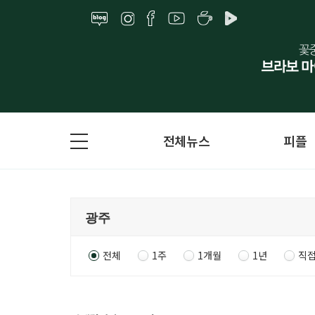
전체뉴스
피플
전체
1주
1개월
1년
직