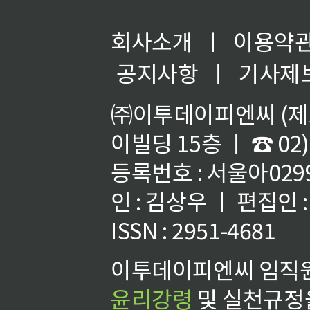
회사소개
ㅣ
이용약
공지사항
ㅣ
기사제
㈜이투데이피엔씨 (제호
이빌딩 15층 ㅣ ☎ 02)
등록번호 : 서울아02992
인 : 김상우 ㅣ 편집인
ISSN : 2951-4681
이투데이피엔씨 임직원
윤리강령
및 실천규정을