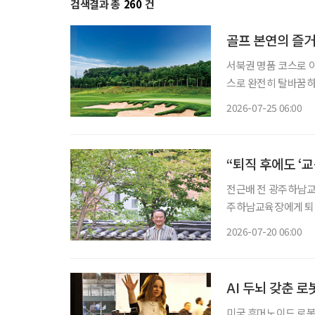
검색결과 총
260
건
골프 본연의 즐
서북권 명품 코스로 
스로 완전히 탈바꿈하고 골프
나 자신만의 ‘인생 코
2026-07-25 06:00
운 풍경 때문일 수도 
“퇴직 후에도 ‘
전근배 전 광주하남교육장 많은 사람이 퇴직을 인생의 쉼표라고 말한다. 하
주하남교육장에게 퇴직
히 학교폭력 예방 
2026-07-20 06:00
조직해 활동하고 있다
AI 두뇌 갖춘 
미국 휴머노이드 로봇