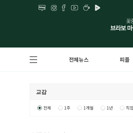
전체뉴스
피플
전체
1주
1개월
1년
직