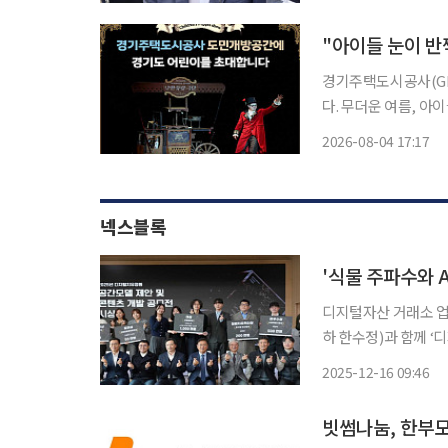
의를 진행해 왔다"며 
경기주택도시공사(GH
다. 무더운 여름, 아이들
취재를 종합하면, GH
2026-08-04 17:17
도 어린이 가정을 초
넥스블록
'식물 주파수와 
디지털자산 거래소 업
하 한수정)과 함께 ‘디지털 치
종수목원에서 최영태 
2025-12-16 09:46
ESG임팩트 실장, 한동
유
빗썸나눔, 한부