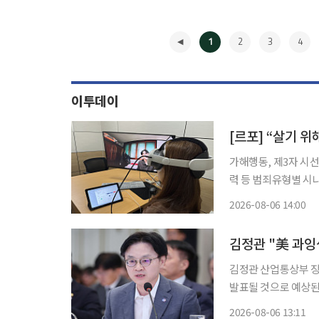
1
2
3
4
이투데이
가해행동, 제3자 시
력 등 범죄유형별 시나리오 “살기 위해 도망치는 거야. 다시는 당신이 
싶지 않아. 무서워.” 가상현실(VR) 기기를 쓰자 헤어진 연인의 팔을 붙잡아 끌고 가는 남성의
2026-08-06 14:00
모습이 시야를 채웠다
◀
김정관 "美 과잉
김정관 산업통상부 장관
발표될 것으로 예상된다"고 밝혔다. 김 장관 이날 서
과잉생산 조사 결과 발표 시기를 
2026-08-06 13:11