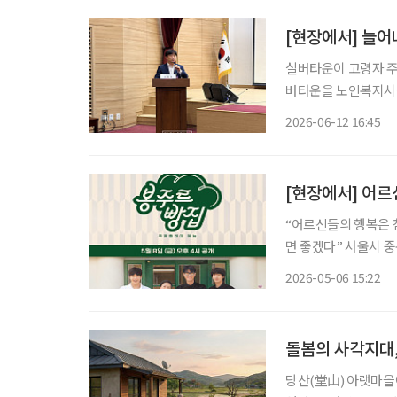
[현장에서] 늘어
실버타운이 고령자 주
버타운을 노인복지시설
마트 기술 기반 돌봄 체계 구축이
2026-06-12 16:45
서 열린 ‘초고령사회
[현장에서] 어르
“어르신들의 행복은 
면 좋겠다” 서울시 중구 ‘커뮤니티하우스 마실’에서 쿠팡플레이 새 예능 프로그램 ‘봉주르빵
집’ 제작발표회가 진행
2026-05-06 15:22
참석했다. ‘
돌봄의 사각지대,
당산(堂山) 아랫마을에