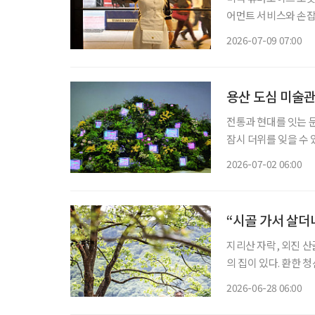
어먼트 서비스와 손잡
AI가 화면 속에 머무
2026-07-09 07:00
용산 도심 미술
전통과 현대를 잇는 문화공간 한여름의 도시는 뜨겁다. 멀리 떠나는
잠시 더위를 잊을 수 
바깥의 소란과 열기를 
2026-07-02 06:00
찾은 곳은 서울 용산의
“시골 가서 살더
지리산 자락, 외진 산골
의 집이 있다. 환한 
광은 수려하다. 오로지
2026-06-28 06:00
지없이 해맑은 경관이