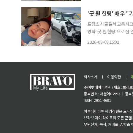
'굿 윌 헌팅' 배우 
프랑스 시골길서 교통사고…목
영화 '굿 윌 헌팅'으로 잘 
통사고를 당한 뒤 기아의 
2026-08-08 15:02
다. 8일 미니 드라이버의
회사소개
ㅣ
이용약관
ㅣ
㈜이투데이피엔씨 (제호 : 브라보 마
등록번호 : 서울아02992 ㅣ 등록일자
ISSN : 2951-4681
이투데이피엔씨 임직원은 모두의
브라보 마이 라이프의 모든 콘텐
무단전재, 복사, 재배포, AI학습