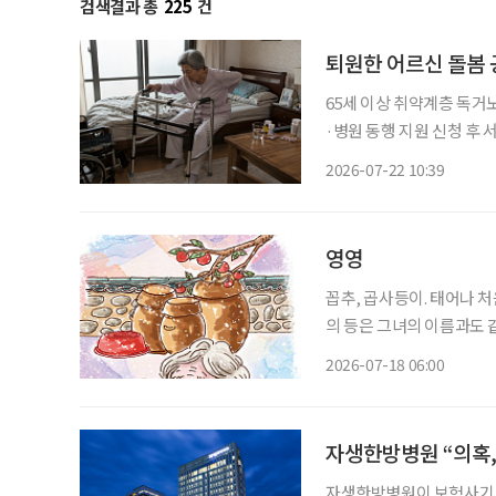
검색결과 총
225
건
퇴원한 어르신 돌봄 
65세 이상 취약계층 독거노
·병원 동행 지원 신청 후 서비스
시에 거주하는 1942년생
2026-07-22 10:39
불편으로 일상생활이 어려
영영
꼽추, 곱사등이. 태어나 처음으로 깨우친 단
의 등은 그녀의 이름과도 
사등을 모르는 이는 없었다
2026-07-18 06:00
자생한방병원 “의혹,
자생한방병원이 보험사기 