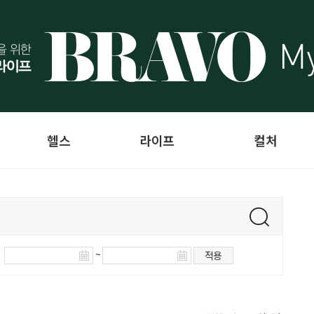
헬스
라이프
컬처
~
적용