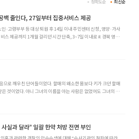
정확도순
최신순
공백 줄인다, 27일부터 집중서비스 제공
인·고령부부 등 대상 퇴원 후 14일 이내 주민센터 신청, 영양·가사
 제공까지 1개월 걸리던 시간 단축, 3~7일 이내로 #. 경북 영주
 박모씨는 교통사고로 뇌출혈 치료 후 퇴원했다. 기억력 저하와 거동
웠으나 가족이 모두 다른 지역에서 살
어들이었다. 할매의 왜소한 몸보다 키가 크던 할매
같은 것이었다. 아니 그녀의 이름을 아는 사람은 없었어도 그녀의 곱
. 그리고 나의 별명도 별반 다르지 않았다. 꼽추할매의 손녀, 괴물
할매 손주, 뭐 그쯤 됐던 것 같다. 그녀의 삶은 그녀의 등처럼
 사실과 달라” 일괄 한약 처방 전면 부인
의혹과 관련한 경찰의 압수수색에 대해 “수사기관의 절차에 따라