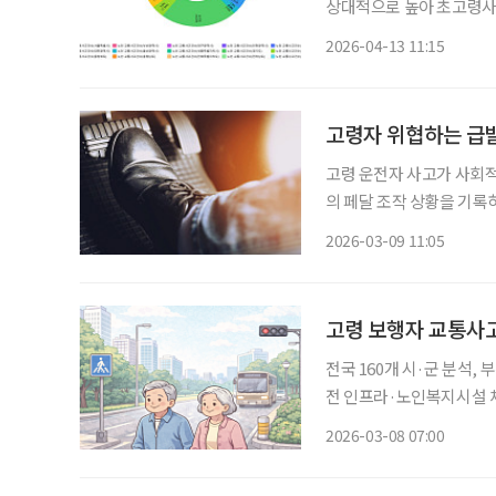
상대적으로 높아 초고령사회로 진입하면서 지역별 고령화 격차에 대한 관심도 커지고 있다.
고령화 관련 지표는 각 지
2026-04-13 11:15
국가데이터처는 최근 통계
고령자 위협하는 급발
고령 운전자 사고가 사회
의 페달 조작 상황을 기록
게 파악해 불필요한 논란과 
2026-03-09 11:05
는 법인택시와 개인택시를
고령 보행자 교통사고
전국 160개 시·군 분석,
전 인프라·노인복지시설 체계로 위험도 낮출 
도시 구조, 안전 인프라의 격
2026-03-08 07:00
국도로교통공단의 교통안전