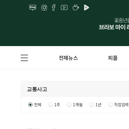
전체뉴스
피플
전체
1주
1개월
1년
직접입력