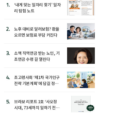
1.
‘내게 맞는 일자리 찾기’ 일자
리 탐험 노트
2.
노후 대비로 달러보험? 환율
오르면 보험료 부담 커진다
3.
소액 직역연금 받는 노인, 기
초연금 수령 길 열린다
4.
초고령사회 ‘제1차 국가인구
전략 기본계획’에 담길 정책
은
5.
브라보 리포트 1호 ‘사오정
시대, 73세까지 일하기 전략’