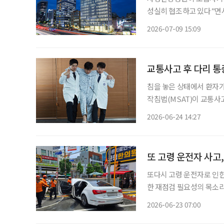
성실히 협조하고 있다”면
보험사기 혐의가 있다는 내용은 사실과
2026-07-09 15:09
을 내고 “현재 일부 보도
교통사고 후 다리 통
침을 놓은 상태에서 환자가
작침법(MSAT)이 교통사
나타났다. 자생한방병원 척추관절연구소는 교통사고 후 하지방사통이 발생한 환자를 대상으
2026-06-24 14:27
로 동작침법 병행 치료 효과
또 고령 운전자 사고,
또다시 고령 운전자로 인
한 재점검 필요성의 목소리가 높아지고 있다. 지난 21
인도로 돌진해 보행자 2명
2026-06-23 07:00
하고 있지만, 경찰은 페달