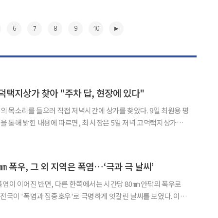
6
7
8
9
10
덕택지상가 찾아 "주차 답, 현장에 있다"
소리를 들으러 직접 저녁시간에 상가를 찾았다. 9일 최원용 평
 통해 밝힌 내용에 따르면, 최 시장은 5일 저녁 고덕택지상가를
주차실태를 직접 살폈다. 최 시장은 상인들과의 대화에
서한 주차로 인해 상인은 물론 상권을 찾는 시민들도 많은 불편을
▶
 폭우, 그 외 지역은 폭염…‘극과 극 날씨’
폭염이 이어진 반면, 다른 한쪽에서는 시간당 80㎜ 안팎의 폭우로
전국이 '폭염과 집중호우'로 극명하게 엇갈린 날씨를 보였다. 이날
0㎜ 안팎의 집중호우가 쏟아지면서 도로 침수와 교통사고, 피서객