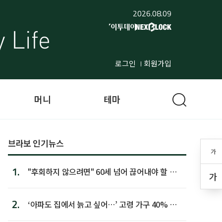
2026.08.09
로그인
회원가입
머니
테마
브라보 인기뉴스
가
1.
"후회하지 않으려면" 60세 넘어 끊어내야 할 사
가
람 1위
2.
‘아파도 집에서 늙고 싶어…’ 고령 가구 40% 노
후 주택이라 어...