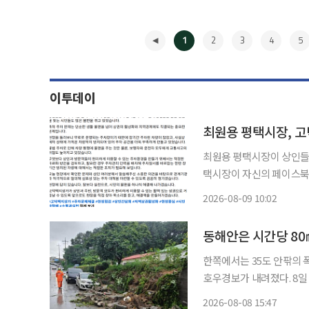
1
2
3
4
5
이투데이
최원용 평택시장, 고
최원용 평택시장이 상인들의 목
택시장이 자신의 페이스북을
찾아 상인들과 간담회를 갖고 현장의 
2026-08-09 10:02
서 주차 공간 부족과 무질
◀
동해안은 시간당 80㎜
한쪽에서는 35도 안팎의 
호우경보가 내려졌다. 8일 
강원 동해안에는 시간당 8
2026-08-08 15:47