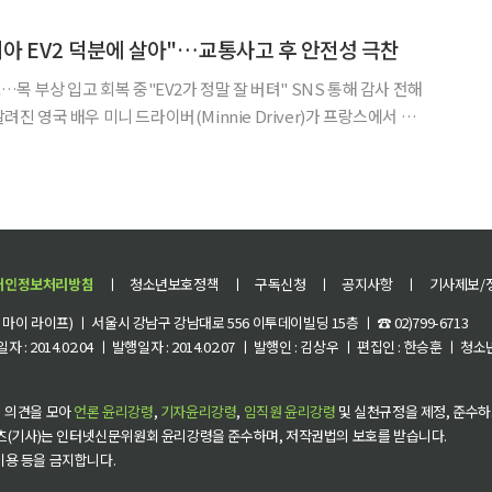
고립 등 피해가 잇따랐다. 기상청은 오전 9시 5분 강릉 평지에 발효 중이던
"기아 EV2 덕분에 살아"…교통사고 후 안전성 극찬
 부상 입고 회복 중"EV2가 정말 잘 버텨" SNS 통해 감사 전해
알려진 영국 배우 미니 드라이버(Minnie Driver)가 프랑스에서 교
전기 스포츠유틸리티차량(SUV) EV2의 안전성을 높이 평가해 화제
 SNS에 따르면 그는 최근 자신의 인스
개인정보처리방침
ㅣ
청소년보호정책
ㅣ
구독신청
ㅣ
공지사항
ㅣ
기사제보/
이 라이프) ㅣ 서울시 강남구 강남대로 556 이투데이빌딩 15층 ㅣ ☎ 02)799-6713
 : 2014.02.04 ㅣ 발행일자 : 2014.02.07 ㅣ 발행인 : 김상우 ㅣ 편집인 : 한승훈 ㅣ
 의견을 모아
언론 윤리강령
,
기자윤리강령
,
임직원 윤리강령
및 실천규정을 제정, 준수하
츠(기사)는 인터넷신문위원회 윤리강령을 준수하며, 저작권법의 보호를 받습니다.
 이용 등을 금지합니다.