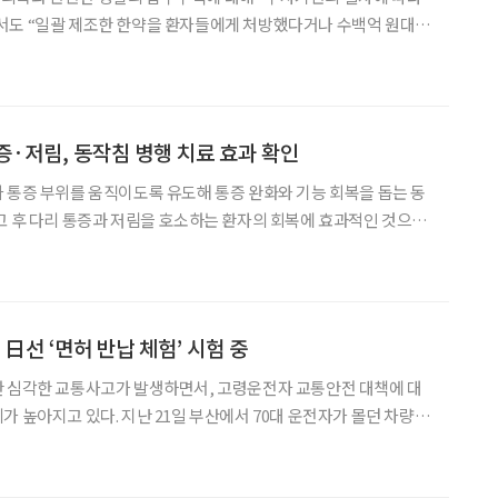
서도 “일괄 제조한 한약을 환자들에게 처방했다거나 수백억 원대
 전혀 다르다”고 밝혔다. 자생한방병원은 9일 입장문
에서 언급된 것처럼 당사에 대한 압수수색이 진행 중인 것은 사
증·저림, 동작침 병행 치료 효과 확인
 통증 부위를 움직이도록 유도해 통증 완화와 기능 회복을 돕는 동
고 후 다리 통증과 저림을 호소하는 환자의 회복에 효과적인 것으로
를 분석한 연구 결과를 국제학술지 Journal of
 日선 ‘면허 반납 체험’ 시험 중
한 심각한 교통사고가 발생하면서, 고령운전자 교통안전 대책에 대
일 부산에서 70대 운전자가 몰던 차량이
이 숨지고 3명이 다치는 사고가 발생했다. 운전자는 급발진을 주장
 오조작 등 정확한 사고 원인을 밝히기 위해 국과수 차