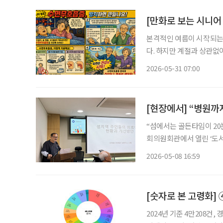
[만화로 보는 시니어
본격적인 여름이 시작되는
다. 하지만 계절과 상관없
볼 필요가 있습니다. 특히 심한 코골이와 만성 피로, 낮 동안 참기 어려운 졸음이 함께 나타난
2026-05-31 07:00
다면 ‘수면무호흡증’을 의
[현장에서] “병원까
“섬에서는 골든타임이 20분이 아니
회의원회관에서 열린 ‘도서
강제윤 한국 섬 연구소 소
2026-05-08 16:59
있었던 환자들이 치료 시기
2024년 기준 4만208건,