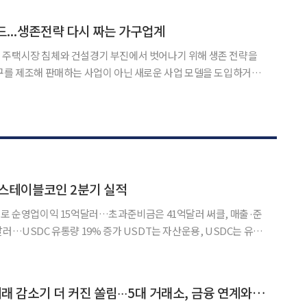
틱톡 챌린지와 밈(Meme) 콘텐츠, 인플루언서 공동개발, 라이브커머
드...생존전략 다시 짜는 가구업계
 주택시장 침체와 건설경기 부진에서 벗어나기 위해 생존 전략을
구를 제조해 판매하는 사업이 아닌 새로운 사업 모델을 도입하거나
에 잇따라 나서고 있다. 6일 가구업계에 따르면 사무
최근 사무 가구 설치와 관리, 회수 전 과정을 연결하는 '퍼시스
 스테이블코인 2분기 실적
으로 순영업이익 15억달러…초과준비금은 41억달러 써클, 매출·준
러…USDC 유통량 19% 증가 USDT는 자산운용, USDC는 유통
이블코인 시장을 양분하는 테더와 써클
미국 국채 운용과 스테이블코인 유통 확대를 바탕으로
[국내 5대 거래소] 거래 감소기 더 커진 쏠림∙∙∙5대 거래소, 금융 연계와 규제 대응으로 재편