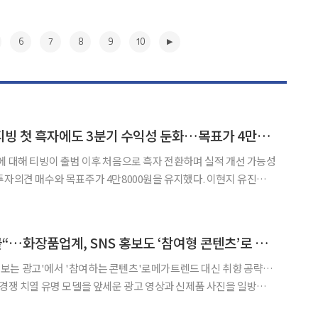
6
7
8
9
10
유진證 “CJ ENM, 티빙 첫 흑자에도 3분기 수익성 둔화…목표가 4만8000원”
에 대해 티빙이 출범 이후 처음으로 흑자 전환하며 실적 개선 가능성
견 매수와 목표주가 4만8000원을 유지했다. 이현지 유진투자
과 피프스시즌의 실적 반등이 CJ ENM의 주가와 실적을 좌우하는
2분기 첫 흑자를 달성했다는 점이 고무적”이라고 밝혔다
▶
“보기만 하는 광고 끝“…화장품업계, SNS 홍보도 ‘참여형 콘텐츠’로 변모[K뷰티 라방戰]
보는 광고'에서 '참여하는 콘텐츠'로메가트렌드 대신 취향 공략…
과 신제품 사진을 일방적으
급급했던 화장품업계가 사회관계망서비스(SNS)를 앞세워 마케팅