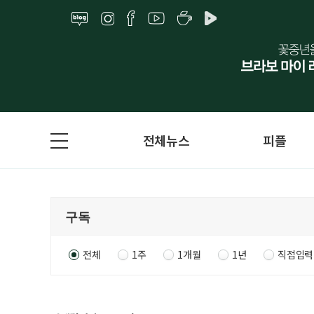
전체뉴스
피플
전체
1주
1개월
1년
직접입력