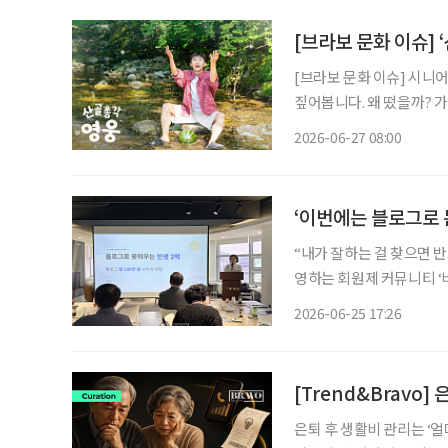
[브라보 문화 이슈] 
[브라보 문화 이슈] 시니
짚어봅니다. 왜 떴을까? 가수 임영웅이 산골 생활에 나섰다. 지난 23일 첫 방송된 SBS 예능
‘산골총각 영웅’이 시청률 
2026-06-27 08:00
팬층이 두터운 임영웅이 출
‘이번에는 블로그로 
“내가 잘하는 걸 찾으면 반드시 돈이 됩니다“ 시니어 
영하는 회원제 커뮤니티 ‘
로 회원들을 만났다. ‘오
2026-06-25 17:26
법에 대해 배우고, 생활 
[Trend&Bravo]
은퇴 후 생활비 관리는 ‘