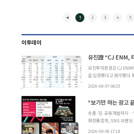
1
2
3
4
5
이투데이
유진투자증권은 CJ ENM
을 입증했다고 평가했다. 투자의
증권 연구원은 7일 “티빙
2026-08-07 08:25
핵심 변수”라며 “티빙이 
◀
숏폼·밈·공동개발까지…'
화장품업계, SNS 브랜딩 경쟁 치열 유명 모델을 앞세운 광고 영상
로 게시하며 보여주기에 
2026-08-06 17:18