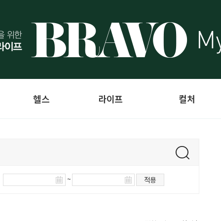
헬스
라이프
컬처
~
적용