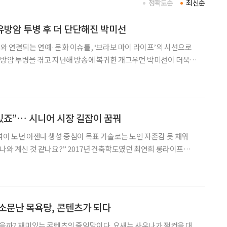
정확도순
최신순
 유방암 투병 후 더 단단해진 박미선
어와 연결되는 연예·문화 이슈를, ‘브라보 마이 라이프’의 시선으로
공감과 응원을 받고 있다. 그러나 최근 개그맨 김영철의 유튜브 채
동을 그만하라는 악성 댓글을 받았다고 고백해 눈
 있죠”… 시니어 시장 길잡이 꿈꿔
겪어 노년 아젠다 생성 중심이 목표 기술로는 노인 자존감 못 채워
” 2017년 건축학도였던 최연희 롱라이프랩
 던진 질문에 시선이 멈췄다. 그날부터 동네 골목과 건물 앞에 앉아
있는 노인들이 눈에 들어오기 시작했다. “그전에도 어르신
소문난 목욕탕, 콘텐츠가 되다
봤을까? 재미있는 콘텐츠의 줄임말이다. 요새는 사우나가 잼컨을 대