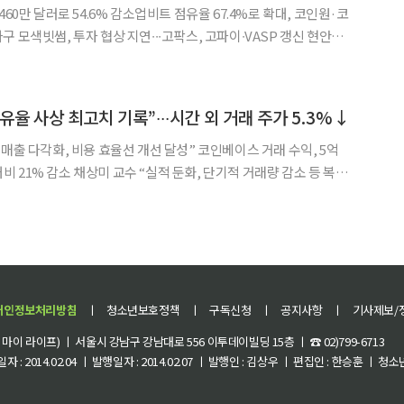
460만 달러로 54.6% 감소업비트 점유율 67.4%로 확대, 코인원·코
 모색빗썸, 투자 협상 지연∙∙∙고팍스, 고파이∙VASP 갱신 현안에
어드는 국면에서는 유동성이 큰 1위 사업자
율 사상 최고치 기록”∙∙∙시간 외 거래 주가 5.3%↓
매출 다각화, 비용 효율선 개선 달성” 코인베이스 거래 수익, 5억
 대비 21% 감소 채상미 교수 “실적 둔화, 단기적 거래량 감소 등 복합
자산 시장 점유율 역대 최고치∙∙∙세 분기 연속 성장” 가상자산 시
가운데 미국 최대 가상자산거래소 코인베
개인정보처리방침
ㅣ
청소년보호정책
ㅣ
구독신청
ㅣ
공지사항
ㅣ
기사제보/
이 라이프) ㅣ 서울시 강남구 강남대로 556 이투데이빌딩 15층 ㅣ ☎ 02)799-6713
 : 2014.02.04 ㅣ 발행일자 : 2014.02.07 ㅣ 발행인 : 김상우 ㅣ 편집인 : 한승훈 ㅣ