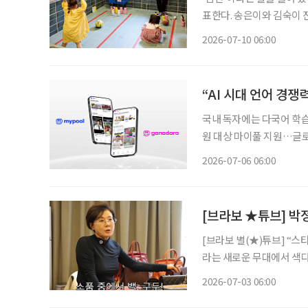
표한다. 송은이와 김숙이 진
너’의 추천 사우나 장소와
2026-07-10 06:00
“AI 시대 언어 경
국내 독자에는 다국어 학습
원 대상 마이풀 지원…글로
로…이카이스의 에듀테크 전환 경제전문매체 이투데이가 국내 대표 AI 어
2026-07-06 06:00
이스와 전략적 업무협약을 
[브라보 ★튜브] 박정
[브라보 별(★)튜브] “
라는 새로운 무대에서 색다
비’로 사랑받는 이유를 짚
2026-07-03 06:00
움으로 확장할 수 있는 실