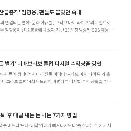
‘산골총각’ 임영웅, 팬들도 몰랐던 속내
어와 연결되는 연예·문화 이슈를, ‘브라보 마이 라이프’의 시선으로
4.7%(닐슨코리아, 전국 기준)를 기록하며 순조로운 출발을 알렸다.
연한 만큼 관심이 컸지만, 시청자
돈 벌기’ 비바브라보 클럽 디지털 수익창출 강연
전문 미디어 ‘브라보 마이 라이프’가 운
비바브라보 클럽’ 4회차 모임이 이번에는 디지털 수익 창출을 주제
십에 시작하는 블로그’의 저자 도은채 작가와 함께 블로그 수익화 방
속 안전을 위한 주거 안전용품도 직접 체험하는
 은퇴 후 매달 새는 돈 막는 7가지 방법
얼마를 버느냐’보다 ‘매달 얼마가 빠져나가느냐’를 살피는 일에서 시