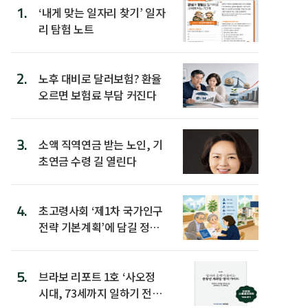
1.
‘내게 맞는 일자리 찾기’ 일자
리 탐험 노트
2.
노후 대비로 달러보험? 환율
오르면 보험료 부담 커진다
3.
소액 직역연금 받는 노인, 기
초연금 수령 길 열린다
4.
초고령사회 ‘제1차 국가인구
전략 기본계획’에 담길 정책
은
5.
브라보 리포트 1호 ‘사오정
시대, 73세까지 일하기 전략’