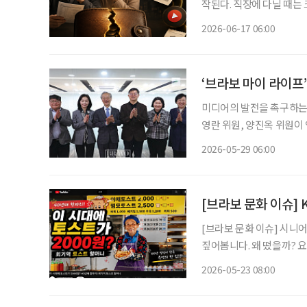
작된다. 직장에 다닐 때는 
출도 은퇴 이후에는 고정비 부담으로 다가올 
2026-06-17 06:00
카드 결제로 빠져나간다는 점
‘브라보 마이 라이프’
미디어의 발전을 촉구하는 
영란 위원, 양진옥 위원이 
은 시니어 독자의 니즈를 
2026-05-29 06:00
2015년 창간 당시 1기를
[브라보 문화 이슈] 
[브라보 문화 이슈] 시니
짚어봅니다. 왜 떴을까? 요즘 유튜브를 보면 한국의 스트리트푸드(길거리 음식)를 조명한 콘
텐츠를 어렵지 않게 찾아볼
2026-05-23 08:00
이를 내어주는 할머니·할