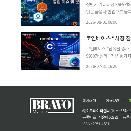
상반기 거래대금 3665억8
빗은 금융사 협업으로 돌파구
경영 정상화 집중 국내 가상자산 거래가 급감한 가운데 5대 원화 거래소의 전략 차별화가 뚜
2026-08-01 06:00
렷해지고 있다. 거래가 줄
코인베이스 “시장 점유
코인베이스 “점유율 증가, 
9900만 달러∙∙∙전년 동기
적 작용 결과” “올 2분기 가상
2026-07-31 16:20
장 침체기가 장기화되는 
회사소개
ㅣ
이용약관
ㅣ
㈜이투데이피엔씨 (제호 : 브라보 마
등록번호 : 서울아02992 ㅣ 등록일자
ISSN : 2951-4681