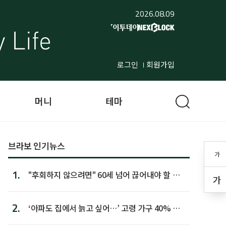
2026.08.09
로그인
회원가입
머니
테마
브라보 인기뉴스
가
1.
"후회하지 않으려면" 60세 넘어 끊어내야 할 사
가
람 1위
2.
‘아파도 집에서 늙고 싶어…’ 고령 가구 40% 노
후 주택이라 어...