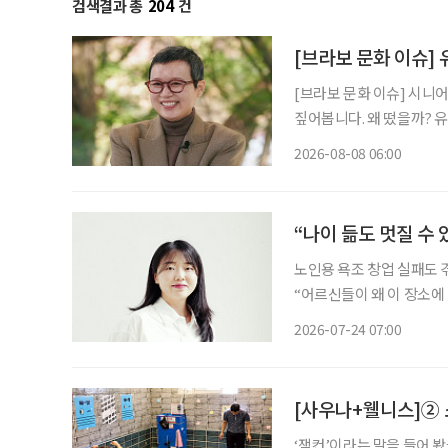
검색결과 총
204
건
[브라보 문화 이슈]
[브라보 문화 이슈] 시니
짚어봅니다. 왜 떴을까? 유방암 투병을 겪고 지난해 방송에 복귀한 개그우먼 박미선이 더욱
단단해진 모습으로 대중의 
2026-08-08 06:00
널에 출연한 그는 방송 활
“나이 듦도 멋질 수
노인용 욕조 창업 실패도 
“어르신들이 왜 이 장소에 나와 계신 것 같나요?
대표는 수업 중 지도교수가
2026-07-24 07:00
[사우나+웰니스]② 
‘잼컨’이라는 말을 들어 