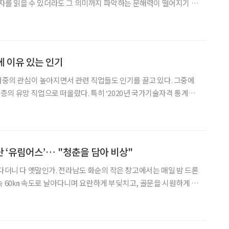
 글자를 읽을 수 있더라도 그 의미까지 파악하는 문해력이 떨어지기 때
화사회에 접어들면서 문해력 저하 현상은 더욱 심화되고 있다. 이에
제로 떠올랐고, 문해교육지도사는 유망 직업으로 부상했
 이유 있는 인기
 대중의 관심이 높아지면서 관련 직업들도 인기를 끌고 있다. 그중에
의 유망 직업으로 떠올랐다. 특히 ‘2020년 국가기술자격 통계연
는 60대가 가장 많이 취득한 국가자격증 2위에 이름을 올리기도. 전
한 인기가 날로 높아지고 있다면서 현재 1위인 지게차기
 ‘유림어스’… "청춘을 담아 비상"
없다더니 다 옛말인가. 전라남도 화순의 작은 창고에서는 매일 밤 드론
속 60㎞ 속도로 날아다니며 요란하게 부딪치고, 골문을 시원하게 파
면 저절로 손에 땀을 쥐게 된다. 다 함께 모여 동고동락하던 연습 시
진 승리가 주는 희열 앞에서 나이란 숫자에 불과하다.