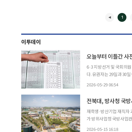
1
이투데이
오늘부터 이틀간 사
6·3 지방선거 및 국회의
다. 유권자는 29일과 30
어디에서나 투표할 수 있다. 사전투표는 선거인이 별도로 신고하지 않아도 사전투표 
2026-05-29 06:54
읍·면·동마다 설치되는 사
◀
전북대, 방사청 국방
재학생·방산기업 재직자 과정
가 방위사업청 국방사업관
전북대는 지난해 전북지역
2026-05-15 16:18