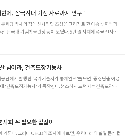
재현에, 삼국시대 이전 사료까지 연구"
선 단국대 기념박물관장 등이 모였다. 5만 원 지폐에 넣을 신사임
이날 신사임당의 초상 모델이 바로 임수빈 한국방송고전머리전문가협
닮은 선한 눈매와 은은한 미소를 가진 그를 만나 고전머리에
큰 산 넘어라, 건축도장기능사
력공단에서 발행한 ‘국가기술자격 통계연보’를 보면, 중장년층 여성
위에 ‘건축도장기능사’가 등장한다. 생소하게 느껴지는 건축도장기
 이번 시니어 잡에서는 건설·건축 관련 기술 직업으로 각광받고 있
는 건축도장기능사를 소개한다. 한국산업인력공단의 ‘국가기술자격 통계연보’에 따
령사회 꼭 필요한 길잡이
 가깝다. 그러나 OECD의 조사에 따르면, 우리나라의 실질 문맹률