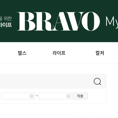
헬스
라이프
컬처
~
적용