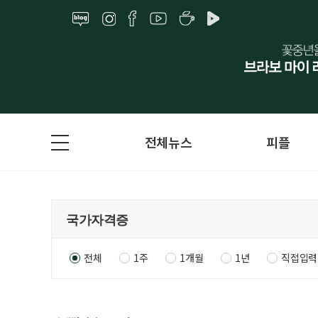
전체뉴스
피플
전체
1주
1개월
1년
직접입력