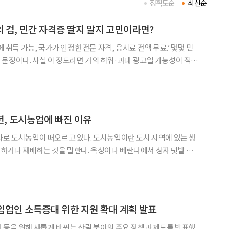
정확도순
최신순
 검, 민간 자격증 딸지 말지 고민이라면?
에 취득 가능, 국가가 인정한 전문 자격, 응시료 전액 무료.’ 몇몇 민
문장이다. 사실 이 정도라면 거의 허위·과대 광고일 가능성이 적지
취업 보장’이라는 멘트는 일단 걸러야 한다는 게 업계 전문가들의 의견
 꿈꾸는 중장년에겐 달콤한 미끼로 작용하고 있
년, 도시농업에 빠진 이유
나로 도시농업이 떠오르고 있다. 도시농업이란 도시 지역에 있는 생
하거나 재배하는 것을 말한다. 옥상이나 베란다에서 상자 텃밭 가
해당한다. 2020년 기준 도시농업 참여자가 185만 명에 이를 정도인
데, 특히 중장년에게 인기가 많다. “남편이 퇴직 후 귀농을 하겠대요. 그런데
 임업인 소득증대 위한 지원 확대 계획 발표
 등을 위해 새롭게 바뀌는 산림 분야의 주요 정책과 제도를 발표했