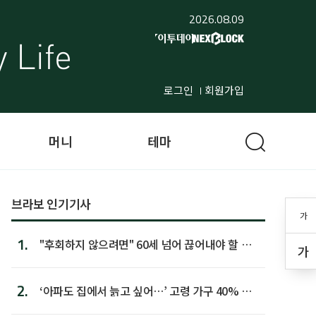
2026.08.09
로그인
회원가입
머니
테마
브라보 인기기사
가
1.
"후회하지 않으려면" 60세 넘어 끊어내야 할 사
가
람 1위
2.
‘아파도 집에서 늙고 싶어…’ 고령 가구 40% 노
후 주택이라 어...