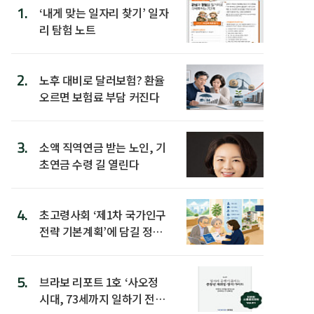
1.
‘내게 맞는 일자리 찾기’ 일자
리 탐험 노트
2.
노후 대비로 달러보험? 환율
오르면 보험료 부담 커진다
3.
소액 직역연금 받는 노인, 기
초연금 수령 길 열린다
4.
초고령사회 ‘제1차 국가인구
전략 기본계획’에 담길 정책
은
5.
브라보 리포트 1호 ‘사오정
시대, 73세까지 일하기 전략’