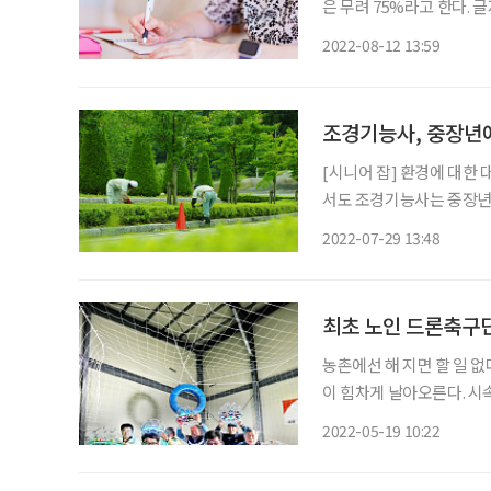
은 무려 75%라고 한다.
문이다. 디지털사회, 고령
2022-08-12 13:59
따라 문해력은 사회적 문
조경기능사, 중장년에
[시니어 잡] 환경에 대한
서도 조경기능사는 중장년층
보’에 따르면, 조경기능사
2022-07-29 13:48
문가들은 조경기능사에 대
최초 노인 드론축구단
농촌에선 해 지면 할 일 
이 힘차게 날아오른다. 시
고드는 드론볼을 보고 있자
2022-05-19 10:22
간, 그로 인해 일궈낸 값