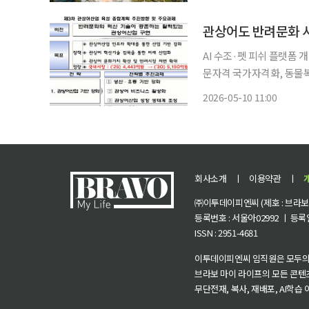
관에 선정돼 방위산업 전문인력 
무
관상어도 반려문화 시
AI 수조·펫 피쉬 플랫폼 
문자격 국가자격화, 동물복지 기준도 마련 정부가 관상어
라 반려문화와 결합한 미래 
2026-05-10 11:00
텐츠, 관상어 전문자격 국
회사소개
ㅣ
이용약관
ㅣ
㈜이투데이피엔씨 (제호 : 브라보 마
등록번호 : 서울아02992 ㅣ 등록일자
ISSN : 2951-4681
이투데이피엔씨 임직원은 모두의
브라보 마이 라이프의 모든 콘텐
무단전재, 복사, 재배포, AI학습