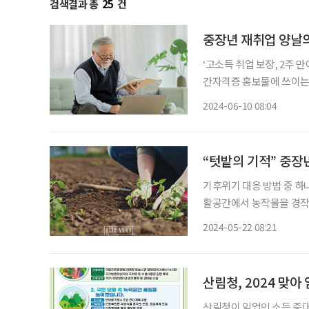
검색결과 총
25
건
중장년 재취업 양날의
‘고소득 취업 보장, 2주 만
간자격증 홍보물에 쓰이는 
않다. 다른 건 몰라도 ‘
2024-06-10 08:04
이다. 그러나 이는 구직을
“텃밭의 기적” 중장
기후위기 대응 방법 중 하
활공간에서 농작물을 경작
꾸기, 주말농장 운영 모두 
2024-05-22 08:21
산림청, 2024 맞아
산림청이 임업인 소득 증대