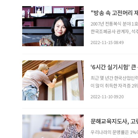
"방송 속 고전머리 
2007년 전통복식 분야 1호 유희경 박사의 집에 신사임당 초상을 그리기로 한 이종상 화백과
한국조폐공사 관계자, 석주
당을 그리기 위해서다. 
2022-11-15 08:49
회장이다. 어딘지 모르게 
‘6시간 실기시험’ 
최근 몇 년간 한국산업인
이 많이 취득한 자격증 2
능사는 페인트공을 말한다.
2022-11-10 09:20
문해교육지도사, 고
우리나라의 문맹률은 1%에