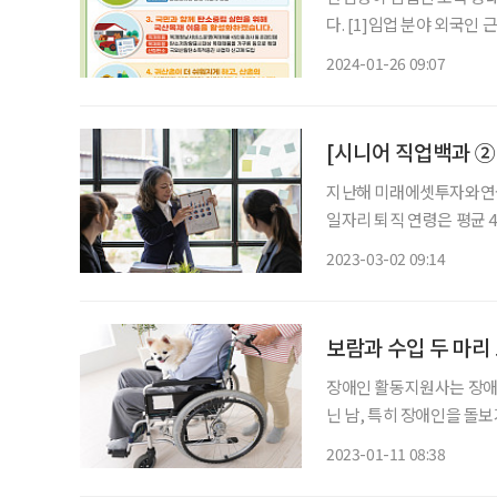
다. [1]임업 분야 외국인 근로자 고용 7월부터 임업 분야에 외국인 근로자를 고용할 수 있다.
임업분야에 고용허가제(E-
2024-01-26 09:07
△벌목업 △임업 관련 서비
지난해 미래에셋투자와연
일자리 퇴직 연령은 평균 4
들은 평균 71세까지 일하기
2023-03-02 09:14
을 책임질 제2의 직업을 찾
보람과 수입 두 마리
장애인 활동지원사는 장애인
닌 남, 특히 장애인을 돌
장점도 많은 직업이다. 일
2023-01-11 08:38
끼를 잡을 수 있는 장애인