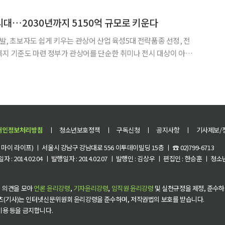
양성 기반을 넓히게 됐다고 15일 밝혔다. 국방사업관리사는
대…2030년까지 5150억 규모로 키운다
개발, 초보자도 쉽게 키우는 관상어 산업 육성5대 전략품종 선정, 전
를 단순한 취미나 전시 대상이 아니
산업으로 육성하기 위해 AI 수조, 펫 피쉬 플랫폼, 디지털 물멍 콘
가자격화 등을 추진한다. 이를 통해 관상어 산업을 2
개인정보처리방침
ㅣ
청소년보호정책
ㅣ
구독신청
ㅣ
공지사항
ㅣ
기사제보/
이 라이프) ㅣ 서울시 강남구 강남대로 556 이투데이빌딩 15층 ㅣ ☎ 02)799-6713
 : 2014.02.04 ㅣ 발행일자 : 2014.02.07 ㅣ 발행인 : 김상우 ㅣ 편집인 : 한승훈 ㅣ
 의견을 모아
언론 윤리강령
,
기자윤리강령
,
임직원 윤리강령
및 실천규정을 제정, 준수하
츠(기사)는 인터넷신문위원회 윤리강령을 준수하며, 저작권법의 보호를 받습니다.
 이용 등을 금지합니다.