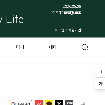
2026.08.08
로그인
회원가입
머니
테마
가
가
선호매체 추가