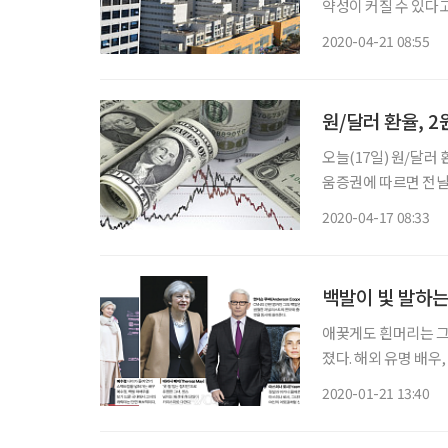
약성이 커질 수 있다고
램(FSAP) 결과 보
2020-04-21 08:55
기 위해 하는 평가다.
원/달러 환율, 2
오늘(17일) 원/달러
움증권에 따르면 전날
경제지표 부진에 따른
2020-04-17 08:33
500만 건을 넘어서
백발이 빛 발하는
애꿎게도 흰머리는 그동
졌다. 해외 유명 배우
을 소화하며 패션의 
2020-01-21 13:40