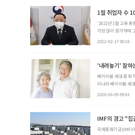
1월 취업자 수 
'2022년 1월 고용
가장 많이 증가하며 
16일 정부서울청사에서
2022-02-17 08:18
토대로 고용시장 상황
'내려놓기' 잘하
베이비붐 세대 중 퇴
리나라 베이비붐 세대는
(IMF) 외환위기 
2020-06-09 09:43
가 퇴직 후 느끼는 
IMF의 경고 "
국제통화기금(IMF)