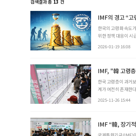
검색결과 총
13
건
IMF의 경고 “
한국의 고령화 속도가
위한 정책 대응이 시급하다는 국제기
간) 발표한 '국가 포커
2026-01-19 16:08
우 고령화로 인한 지출
IMF, "韓 고령
한국 고령층이 과거보다
계가 여전히 존재한다
(IMF)은 '한국 특별
2025-11-26 15:44
여(Healthy Aging a
IMF “韓, 장
국제통화기금(IMF)