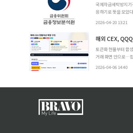
국제자금세탁방지기구(
응하기로 뜻을 모았다
섰다. 금융정보분석원(FIU)은 17일(현지시간) 미국 워싱턴 D.C. 국제통화기금(IMF) 본부에
2026-04-20 13:21
서 열린 FATF 장
해외 CEX, Q
토큰화 현물부터 합성
거래 화면 안으로…접
산 거래…IMF “속도·집중·분절화 유의” 해외
2026-04-06 14:40
과 이더리움 중심 시
폼으