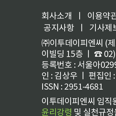
회사소개
ㅣ
이용약
공지사항
ㅣ
기사제
㈜이투데이피엔씨 (제호
이빌딩 15층 ㅣ ☎ 02)
등록번호 : 서울아02992
인 : 김상우 ㅣ 편집인
ISSN : 2951-4681
이투데이피엔씨 임직원
윤리강령
및 실천규정을