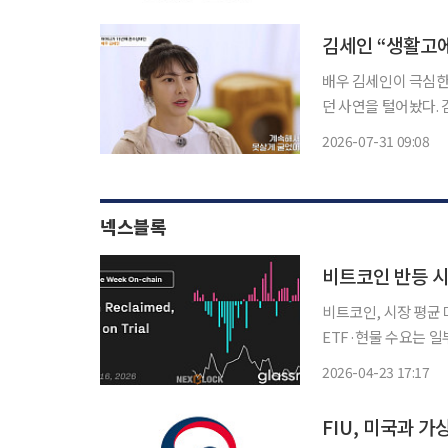
의했다. 역내 회원국
이
김세인 “생활고에
배우 김세인이 극심한
던 사연을 털어놨다. 김세인은 30일 방송된 MBN ‘특종세상’에 출연해 데뷔 과정과 연예계를
떠난 배경, 유기동물을 돌보며
2026-07-31 09:08
지 덕분에 유복한 어
넥스블록
비트코인 반등 
비트코인, 시장 평균
ETF·현물 수요는 일
코인이 주요 온체인 
2026-04-23 17:17
한 저항에 직면할 수 
FIU, 미국과 