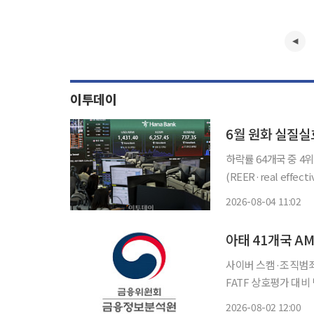
이투데이
6월 원화 실질실
하락률 64개국 중 4위...
(REER·real eff
기록했다. 하락률도 커
2026-08-04 11:02
(NEER·nominal eff
아태 41개국 A
사이버 스캠·조직범죄
FATF 상호평가 대비 법제 개선·국제공조
태평양 지역 자금세탁
2026-08-02 12:00