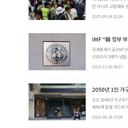
만 아니라 고령화와 관련한 
따르면 IMF는 이런 
2025-09-24 22:36
제통화기금 협정문에 
IMF “韓 정부 
국제통화기금(IMF)
(GDP)의 2배가 넘을 
아’ 현실화 우려 IM
2023-12-05 08:37
공공 부채(public d
2050년 1인 가
오는 2040년 가구주
40%에 달할 것으로 예상된다. 통계청이 발표한 ‘장래가구추계: 
2040년부터 가구 수
2022-06-29 15:09
2020년 기점으로 총