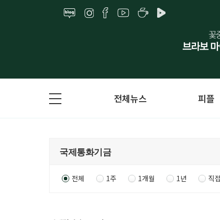
전체뉴스
피플
전체
1주
1개월
1년
직