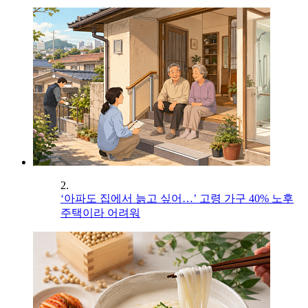
2.
‘아파도 집에서 늙고 싶어…’ 고령 가구 40% 노후
주택이라 어려워