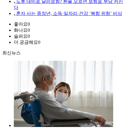
⌞
노후 대비로 달러보험? 환율 오르면 보험료 부담 커진
다
⌞
혼자 사는 중장년, 소득·일자리·건강 ‘복합 위험’ 비상
좋아요
0
화나요
0
슬퍼요
0
더 궁금해요
0
최신뉴스