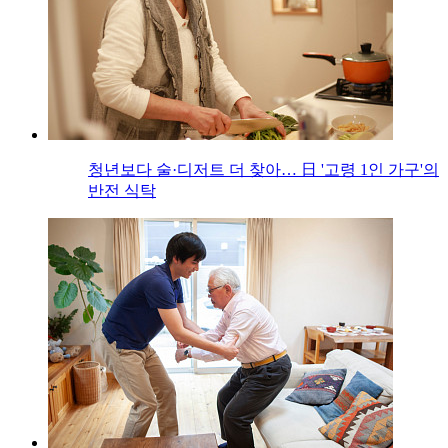
청년보다 술·디저트 더 찾아… 日 '고령 1인 가구'의
반전 식탁