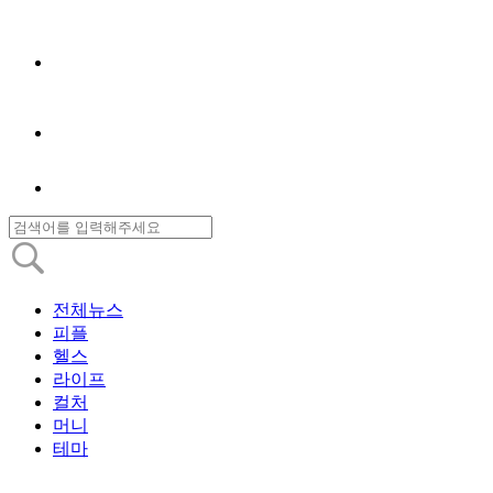
전체뉴스
피플
헬스
라이프
컬처
머니
테마