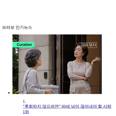
브라보 인기뉴스
1.
"후회하지 않으려면" 60세 넘어 끊어내야 할 사람
1위