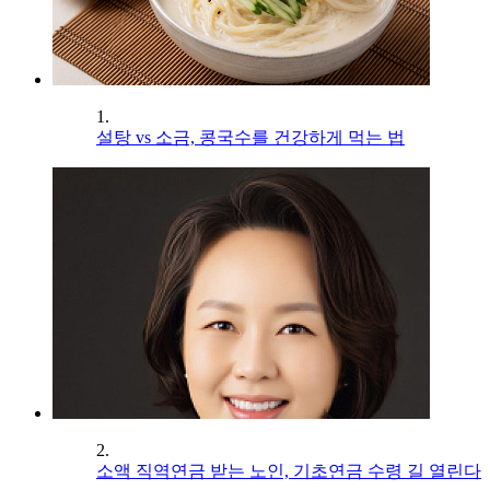
1.
설탕 vs 소금, 콩국수를 건강하게 먹는 법
2.
소액 직역연금 받는 노인, 기초연금 수령 길 열린다