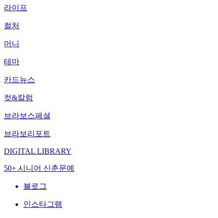
라이프
컬처
머니
테마
카드뉴스
컷&칼럼
브라보스페셜
브라보리포트
DIGITAL LIBRARY
50+ 시니어 신춘문예
블로그
인스타그램