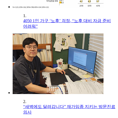
1.
4050 1인 가구 ‘노후’ 걱정, “노후 대비 자금 준비
어려워”
2.
“새벽에도 달려갑니다” 재가임종 지키는 방문진료
의사