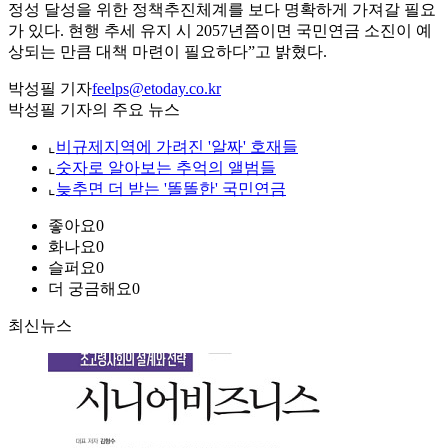
정성 달성을 위한 정책추진체계를 보다 명확하게 가져갈 필요
가 있다. 현행 추세 유지 시 2057년쯤이면 국민연금 소진이 예
상되는 만큼 대책 마련이 필요하다”고 밝혔다.
박성필 기자
feelps@etoday.co.kr
박성필 기자의 주요 뉴스
⌞
비규제지역에 가려진 '알짜' 호재들
⌞
숫자로 알아보는 추억의 앨범들
⌞
늦추면 더 받는 '똘똘한' 국민연금
좋아요
0
화나요
0
슬퍼요
0
더 궁금해요
0
최신뉴스