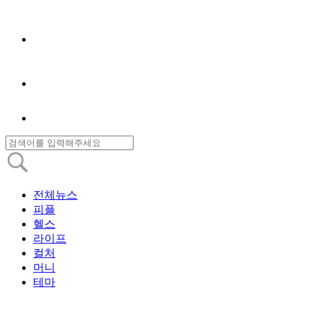
전체뉴스
피플
헬스
라이프
컬처
머니
테마