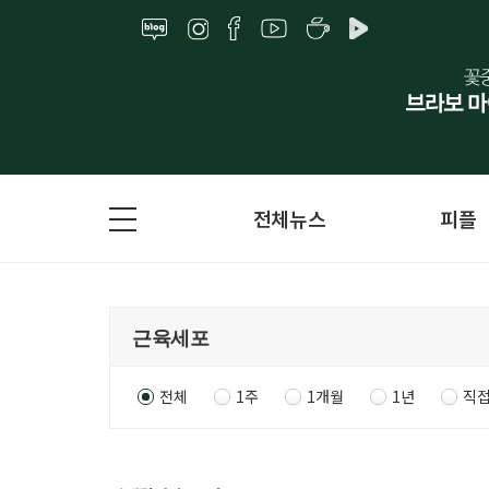
전체뉴스
피플
전체
1주
1개월
1년
직