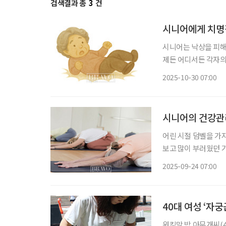
검색결과 총
3
건
시니어에게 치명
시니어는 낙상을 피해
제든 어디서든 각자의
이런저런 수술을 받았는데…
2025-10-30 07:00
주제가 일반화되는 것
시니어의 건강관
어린 시절 덤벨을 가지
보고 많이 부러웠던 
하는 데는 마음이 동
2025-09-24 07:00
40대 여성 ‘자
워킹맘 박 아무개씨(4