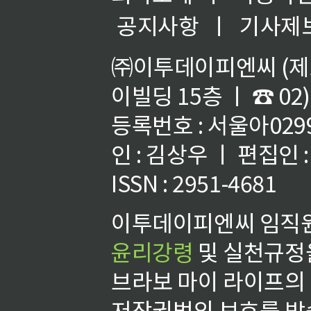
공지사항
ㅣ
기사제
㈜이투데이피엔씨 (제호
이빌딩 15층 ㅣ ☎ 02)
등록번호 : 서울아02992
인 : 김상우 ㅣ 편집인
ISSN : 2951-4681
이투데이피엔씨 임직원
윤리강령
및 실천규정을
브라보 마이 라이프의
저작권법의 보호를 받