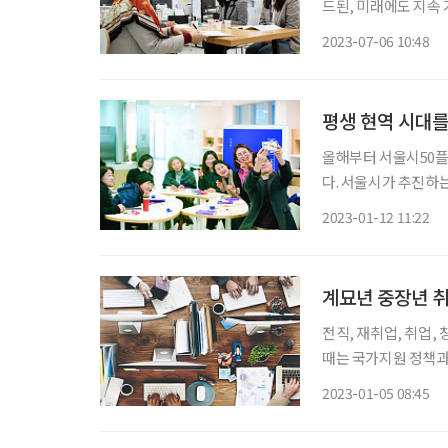
드된, 미래에도 지속 
라인 캠퍼스와 온라인 
2023-07-06 10:48
식 중 하나는 생애 전
평생 현역 시대를
올해부터 서울시50플
다. 서울시가 추진하는 
대상을 40~64세로 확대한 것이다. ‘서울런 4050’은 
2023-01-12 11:22
원 프로젝트다. 5개
계묘년 중장년 취
전직, 재취업, 취업,
때는 국가지원 정책과
다. 특히 현직에 있을
2023-01-05 08:45
균 은퇴 나이는 49세,