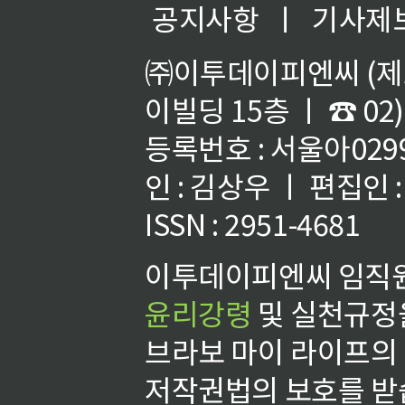
공지사항
ㅣ
기사제
㈜이투데이피엔씨 (제호
이빌딩 15층 ㅣ ☎ 02)
등록번호 : 서울아02992
인 : 김상우 ㅣ 편집인
ISSN : 2951-4681
이투데이피엔씨 임직원
윤리강령
및 실천규정을
브라보 마이 라이프의
저작권법의 보호를 받