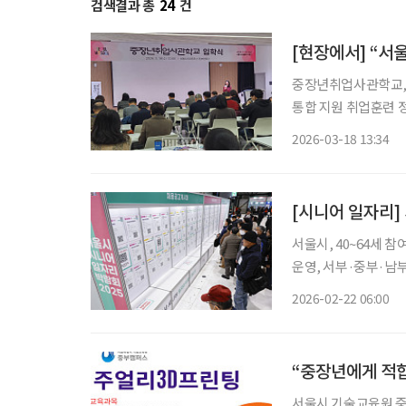
검색결과 총
24
건
[현장에서] “서
중장년취업사관학교, 18일 5개 캠퍼스
통합 지원 취업훈련 정규반 AI·디지털 등 6개 분야 481명 선발 “5년 동안 서울시에서 한 일 중
에 두 번째로 잘한 
2026-03-18 13:34
서울시, 40~64세 참여 
운영, 서부·중부·남부·북부·동부 캠
다. 22일 서울시에 따르면 서울시50플러스재단은 중장년의 취업 준비부터 사후관리까지 전
2026-02-22 06:00
과정을 책임지는 통합
“중장년에게 적합
서울시 기술교육원 중