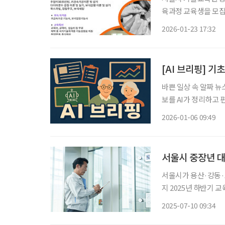
육과정 교육생을 모집
정으로, 전통적인 산업
2026-01-23 17:32
히 연령 제한이 없고
[AI 브리핑] 
바쁜 일상 속 알짜 뉴
보를 AI가 정리하고 편집국 기자가
하락해 도입 후 최저치
2026-01-06 09:49
년 기준 65세 이상 노
서울시 중장년 대
서울시가 용산·강동·노
지 2025년 하반기 교육생 총 1836명
돼 왔으나, 기능 중
2025-07-10 09:34
다. 이에 따라 서울시