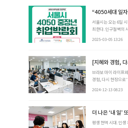
“4050세대 일
서울시는 오는 6일 시
최한다. 인구절벽의 
지다. 이번 박람회에는 현대그린푸드, HY한국야쿠르트, 신한라이프 등 중장년 채용을 희망
2025-03-05 13:26
하는 30여 개 기업이
[지혜와 경험, 
브라보 마이 라이프와
경험, 다시 현장으로’
상자들을 지면을 통해 소개합니다. 품질 서비스 기업 
2024-12-13 08:23
프트웨어 테스터 양성
더 나은 ‘내 일’
평생 현역 시대. 인