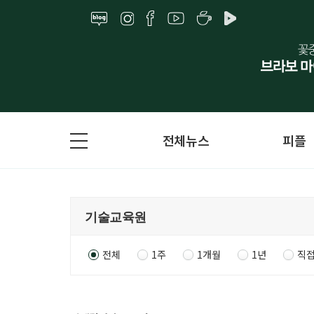
전체뉴스
피플
전체
1주
1개월
1년
직