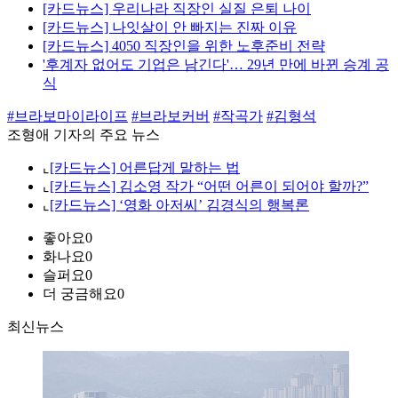
[카드뉴스] 우리나라 직장인 실질 은퇴 나이
[카드뉴스] 나잇살이 안 빠지는 진짜 이유
[카드뉴스] 4050 직장인을 위한 노후준비 전략
'후계자 없어도 기업은 남긴다'… 29년 만에 바뀐 승계 공
식
#브라보마이라이프
#브라보커버
#작곡가
#김형석
조형애 기자의 주요 뉴스
⌞
[카드뉴스] 어른답게 말하는 법
⌞
[카드뉴스] 김소영 작가 “어떤 어른이 되어야 할까?”
⌞
[카드뉴스] ‘영화 아저씨’ 김경식의 행복론
좋아요
0
화나요
0
슬퍼요
0
더 궁금해요
0
최신뉴스