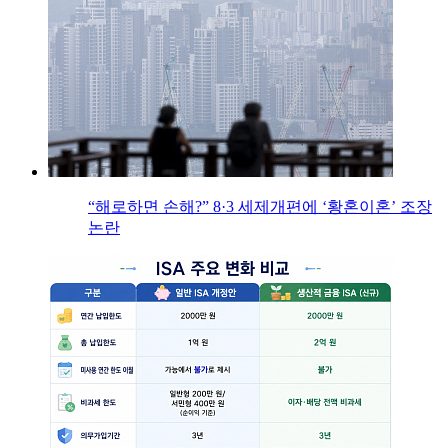
“해로하면 손해?” 8·3 세제개편에 ‘황혼이혼’ 조장
논란