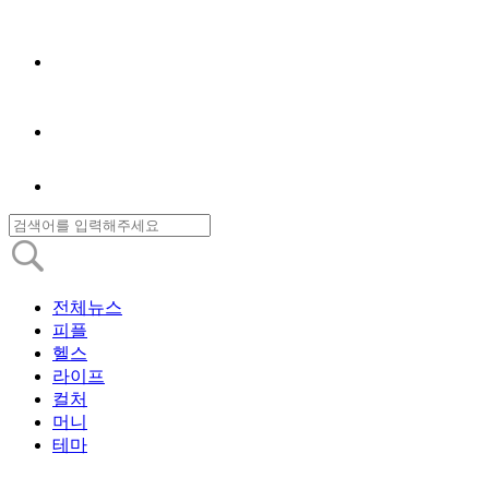
전체뉴스
피플
헬스
라이프
컬처
머니
테마