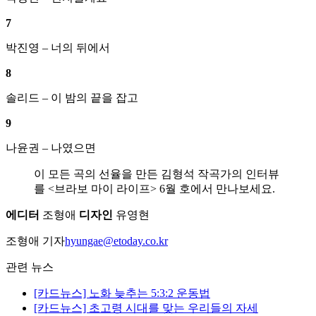
7
박진영 – 너의 뒤에서
8
솔리드 – 이 밤의 끝을 잡고
9
나윤권 – 나였으면
이 모든 곡의 선율을 만든 김형석 작곡가의 인터뷰
를 <브라보 마이 라이프> 6월 호에서 만나보세요.
에디터
조형애
디자인
유영현
조형애 기자
hyungae@etoday.co.kr
관련 뉴스
[카드뉴스] 노화 늦추는 5:3:2 운동법
[카드뉴스] 초고령 시대를 맞는 우리들의 자세