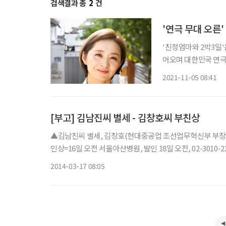
검색결과 총
2
건
'연극 무대 오른
'친정엄마와 2박3일'
어오며 대한민국 연극
엄마의 전화 한 통 살
2021-11-05 08:41
골 친정엄마 집을 찾는
[부고] 김남진씨 별세 - 김창호씨 부친상
▲김남진씨 별세, 김창호(현대중공업 조선업무혁신부 부장)
인상=16일 오전 서울아산병원, 발인 18일 오전, 02-3010-2
2014-03-17 08:05