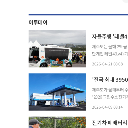
이투데이
자율주행 '레벨4'
제주도는 올해 25t
단계인 레벨4(Lv4) 기술 도입 
는 동시에 싫증 영역
2026-04-21 08:08
'전국 최대 395
제주도가 올해부터 수소전기차 첫 민
'2026 그린수소전기차 민간 
차 넥쏘 수소전기차 79대와
2026-04-09 08:14
전기차 폐배터리 '