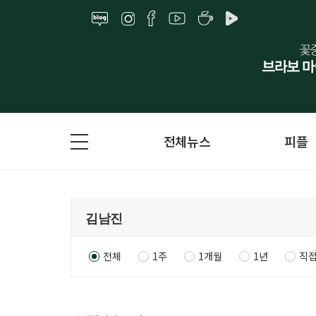
전체뉴스
피플
전체
1주
1개월
1년
직