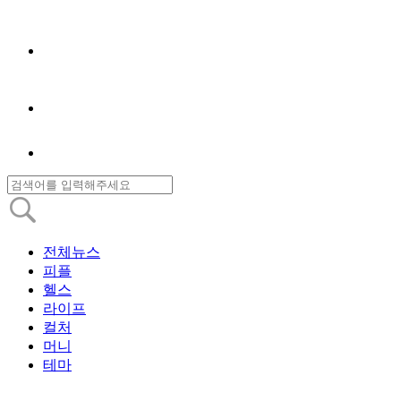
전체뉴스
피플
헬스
라이프
컬처
머니
테마