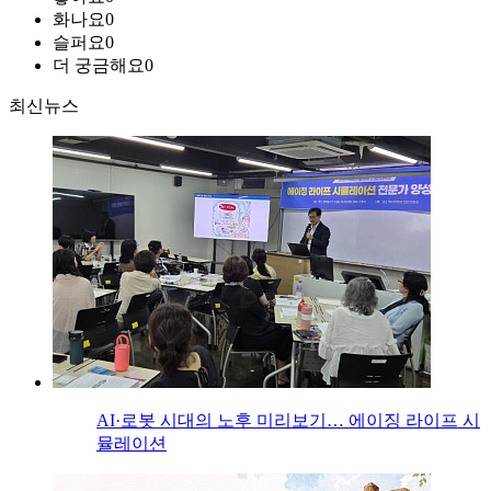
화나요
0
슬퍼요
0
더 궁금해요
0
최신뉴스
AI·로봇 시대의 노후 미리보기… 에이징 라이프 시
뮬레이션