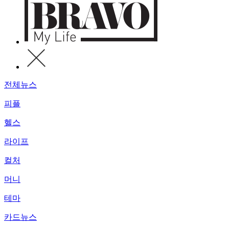
전체뉴스
피플
헬스
라이프
컬처
머니
테마
카드뉴스