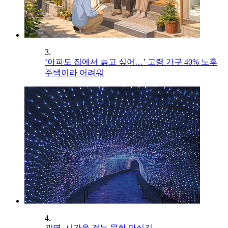
3.
‘아파도 집에서 늙고 싶어…’ 고령 가구 40% 노후
주택이라 어려워
4.
광명, 시간을 걷는 문화 마실길