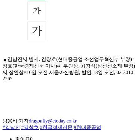
▲김남진씨 별세, 김창호(현대중공업 조선업무혁신부 부장)ㆍ
정호(한국경제신문 이사)씨 부친상, 최창석(삼신신소재 부장)
씨 장인상=16일 오전 서울아산병원, 발인 18일 오전, 02-3010-
2265
양용비 기자
dragonfly@etoday.co.kr
#김남진
#김창호
#한국경제신문
#현대중공업
좋아요
0