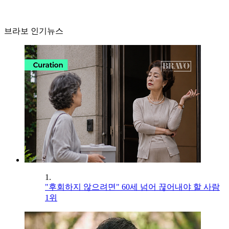
브라보 인기뉴스
1.
"후회하지 않으려면" 60세 넘어 끊어내야 할 사람
1위