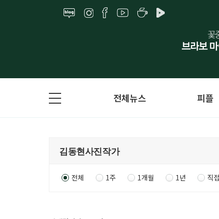
전체뉴스
피플
전체
1주
1개월
1년
직