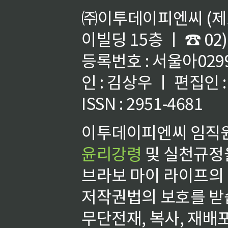
㈜이투데이피엔씨 (제호
이빌딩 15층 ㅣ ☎ 02)
등록번호 : 서울아02992
인 : 김상우 ㅣ 편집인
ISSN : 2951-4681
이투데이피엔씨 임직원
윤리강령
및 실천규정을
브라보 마이 라이프의
저작권법의 보호를 받
무단전재, 복사, 재배포