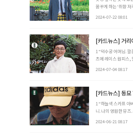
꿈꾸게 하는 ‘취향 저
당한 태도를 배울 수 
2024-07-22 08:01
사진작가의 사진과 감상
[카드뉴스] 거리
1 “덕수궁 어머님. 깔끔
츠에 레이스 원피스, 밀짚모
사로잡았다. 개량한복 같기도 한데…
2024-07-04 08:17
션은 자신에게 맞는
[카드뉴스] 동묘
1 “하늘색 스카프 아버님
니. 나의 영원한 뮤즈. 스카프로
2024-06-21 08:17