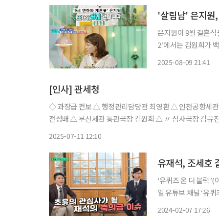
'살림남' 은지원
은지원이 9월 결혼식을 앞두고 청첩장이 없다고 밝혔다. 9일 방송된 KBS2 ‘살림하는 남자들
2’에서는 김원희가 백
김원희는 “우리 ‘놀러
2025-08-09 21:41
다”라며 반가움을 드러
[인사] 관세청
◇ 과장급 전보 △ 행정관리담당관 최영환 △ 인천공항세관
전성배 △ 부산세관 통관국장 김원희 △ 〃 심사국장 김규진
경남남부세관장 이옥재 △ 울산세관장 이민근 △ 포항세관
2025-07-11 12:10
유재석, 조세호 
‘유퀴즈 온 더 블럭’(
일 유튜브 채널 ‘유퀴
니한 변호사’라는 제목의 영상이 게재됐다. 조
2024-02-07 17:26
참여한 유재석은 “아