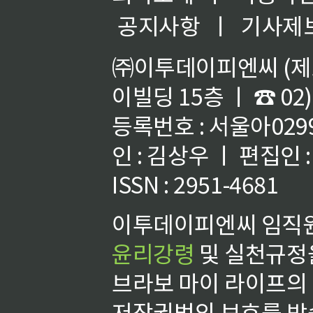
공지사항
ㅣ
기사제
㈜이투데이피엔씨 (제호
이빌딩 15층 ㅣ ☎ 02)
등록번호 : 서울아02992
인 : 김상우 ㅣ 편집인
ISSN : 2951-4681
이투데이피엔씨 임직원
윤리강령
및 실천규정을
브라보 마이 라이프의
저작권법의 보호를 받