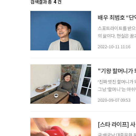
검색결과 총
4
건
배우 최범호 “단
스포트라이트를 받으면서
의 삶이다. 현실은 꿈
가 된 최범호는 이제 
2022-10-11 11:16
로
"기왕 할머니가 되
‘진짜 멋진 할머니가
그냥 ‘할머니’는 아쉬
지팡이를 들어야 때가
2020-09-07 09:53
모닝 펍에서 즐기는 생
[스타 라이프] 
글 배국남 대중문화 평론가(knbae24