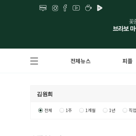
전체뉴스
피플
전체
1주
1개월
1년
직