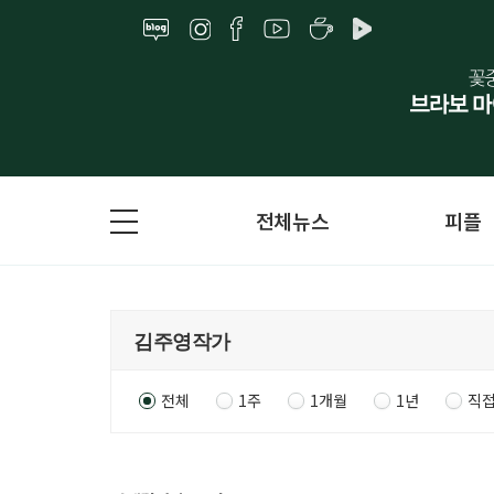
전체뉴스
피플
전체
1주
1개월
1년
직