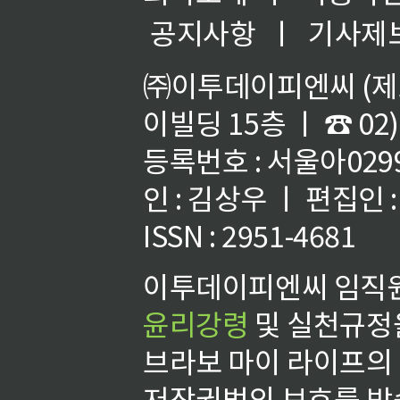
공지사항
ㅣ
기사제
㈜이투데이피엔씨 (제호
이빌딩 15층 ㅣ ☎ 02)
등록번호 : 서울아02992
인 : 김상우 ㅣ 편집인
ISSN : 2951-4681
이투데이피엔씨 임직원
윤리강령
및 실천규정을
브라보 마이 라이프의
저작권법의 보호를 받