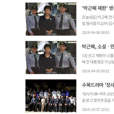
'박근혜 재판' 
오늘(6일) 박근혜 전 대
법 형사합의22부(김세
법 상 뇌물 등 18개 혐의
2018-04-06 08:53
은 △774억 원대 미
박근혜, 소설ㆍ만
1심 선고 재판이 나흘
혜 전 대통령은 지난달 31일로 구속 1
통령은 현재 운동 시간
2018-04-02 09:22
며 지내
‘장사의 神-객주 20
을 받고 함박웃음을 지었다. 지난달 23일 첫 방송된 KBS 특별기획드
2015’(극본 정성희
2015-10-07 22:01
행수와 대 객주를 거