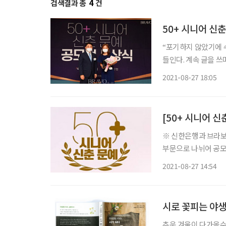
검색결과 총
4
건
50+ 시니어 신
“포기하지 않았기에 
들인다. 계속 글을 쓰며 시니어 
진 ‘브라보 마이 라이
2021-08-27 18:05
한 시니어 수상자들은
[50+ 시니어 
※ 신한은행과 브라보 
부문으로 나뉘어 공모된 
김주영 작가를 중심으로
2021-08-27 14:54
시로 꽃피는 야생
추운 겨울이 다가올수