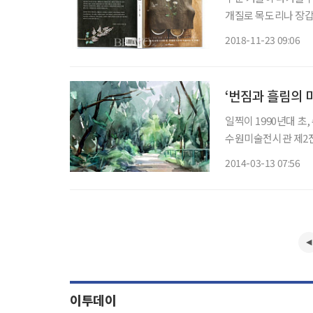
개질로 목도리나 장갑
수, 보태니컬 자수, 
2018-11-23 09:06
기한 야생화 자수와 
‘번짐과 흘림의
일찍이 1990년대 
수원미술전시관 제2전시실에서 열리고 있다.
의 특유한 기법으로 
2014-03-13 07:56
움직임, 색채와 색채
이투데이