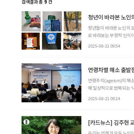
검색결과 총
9
건
청년이 바라본 노인의
청년들이 바라본 노인의 
로 바라보는 부정적 인식이 
실과 대안’ 포럼에서 충남
2025-08-21 09:54
인권적 관점’을 주제로 한
연령차별 해소 출발점
연령주의(ageism)의 
해 일상적으로 반복되는 ‘
다. 이들은 연령차별 해소
2025-08-21 09:24
에 대한 사회적 인식과 정
[카드뉴스] 김주현 
우리는 언젠가 모두 노인이