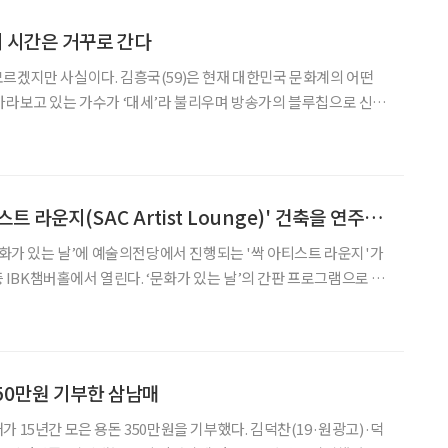
 시간은 거꾸로 간다
르겠지만 사실이다. 김흥국(59)은 현재 대한민국 문화계의 어떤
바라보고 있는 가수가 ‘대세’라 불리우며 방송가의 블루칩으로 신출
 상상이나 했겠는가. 심지어 얼마 전에는 그가 1994년에 내놓은 희
 복각되어 발매되기까지 했다. 등장하는 것만으로도 웃음을 보장
예술의전당 '싹 아티스트 라운지(SAC Artist Lounge)' 건축을 연주하다
‘문화가 있는 날’에 예술의전당에서 진행되는 '싹 아티스트 라운지'가
1층 IBK챔버홀에서 열린다. ‘문화가 있는 날’의 간판 프로그램으로 자
(SAC Artist Lounge)'의 이번 공연은 '건축을 연주하다'라는 특
’라는 최소 단위가 모여 ‘동기’
350만원 기부한 삼남매
 모은 용돈 350만원을 기부했다. 김덕찬(19·원광고)·덕