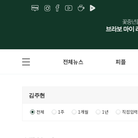
전체뉴스
피플
전체
1주
1개월
1년
직접입력