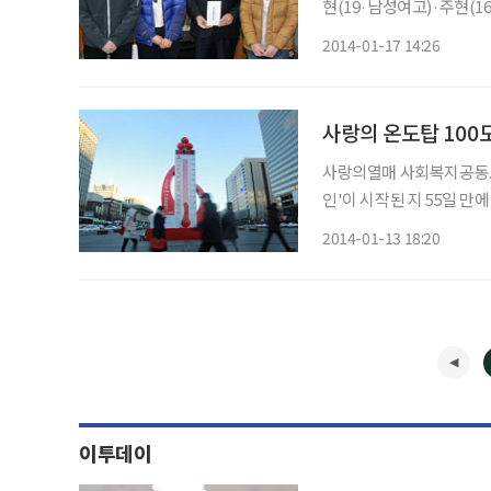
현(19·남성여고)·주현(1
남매는 어릴 때부터 꾸준히
2014-01-17 14:26
사랑의 온도탑 100
사랑의열매 사회복지공동모금회
인'이 시작된 지 55일 만에
억원으로 1999년 연말연시 캠페인
2014-01-13 18:20
같은 기간 모금액보다 44
이투데이