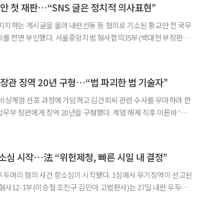
교안 첫 재판…“SNS 글은 정치적 의사표현”
을 지지하는 게시글을 올려 내란선동 등 혐의로 기소된 황교안 전 국무
중앙지법 형사합의35부(백대현 부장판사)
집행방해 등 혐의를 받는 황 전 총리의 첫 공판기일을 열었다. 조은
◀
▶
리가 비상계엄 선포 직후 김주현 전 대통령실 민정수석
무장관 징역 20년 구형…“법 파괴한 법 기술자”
·3 비상계엄 선포 과정에 가담하고 김건희씨 관련 수사를 무마하려 한
무부 장관에게 징역 20년을 구형했다. 계엄 해제 직후 이른바 ‘안
서 허위 증언을 한 혐의를 받는 이완규 전 법제처장에게는 징역 3년
을 선고해달라고 요청했다. 서울중앙지법 형사합의33부는 이날 박 전 장관의
소심 시작…法 “위헌제청, 빠른 시일 내 결정”
우두머리 혐의 사건 항소심이 시작됐다. 1심에서 무기징역이 선고된
 사건 항소심 1차 공판준비기일을 열었다. 공판준비기일은 본
거를 정리하는 절차로, 피고인 출석 의무가 없다.