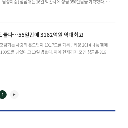
6·남성여중) 삼남매는 16일 익산시에 성금 350만원을 기탁했다. 삼
 용돈과 세뱃돈을 돼지저금통에 모아 꽉 차면 은행에 저축하는 것
을 반복해 350만원을 모았다. 쌍둥이인 덕찬·덕현 남매는 “올해 대
도 돌파…55일만에 3162억원 역대최고
는 사랑의 온도탑이 101.7도를 기록, '희망 2014 나눔 캠페
 100도를 넘었다고 13일 밝혔다. 이에 현재까지 모인 성금은 3162
 이후 역대 최고 모금액을 기록했다. 현재 모금액은 지난해
8억원이 많은 수준이며 100도 돌파 시기는
1