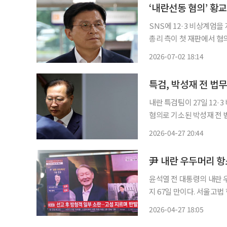
‘내란선동 혐의’ 황
SNS에 12·3 비상계엄
총리 측이 첫 재판에서 혐의를 전면 부인했다. 서울
는 2일 내란선동, 특수공무
2026-07-02 18:14
석 특별검사팀은 황 전 총
특검, 박성재 전 법
내란 특검팀이 27일 12
혐의로 기소된 박성재 전 법
가 회동’과 관련해 국회에
2026-04-27 20:44
尹 내란 우두머리 항
윤석열 전 대통령의 내란 
지 67일 만이다. 서울고법 형사12-1부(이승철 조진구 김민아 고법판사)는 27일 내란 우두머
리 등 혐의를 받는 윤 전 대통령
2026-04-27 18:05
격 재판에 앞서 쟁점과 증