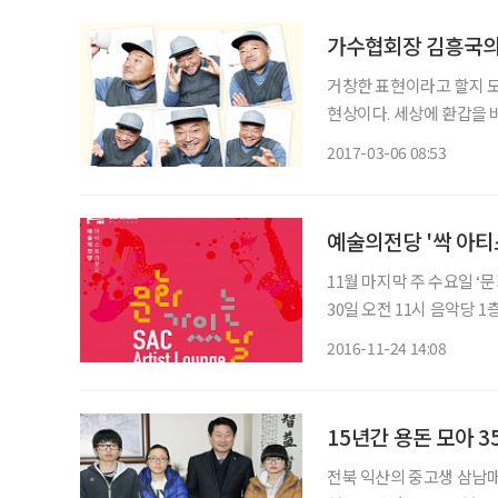
가수협회장 김흥국의
거창한 표현이라고 할지 모
현상이다. 세상에 환갑을 
귀몰 활동하는 장면을 누가
2017-03-06 08:53
귀 ‘레게’ 앨범이 LP로
11월 마지막 주 수요일 
30일 오전 11시 음악당 
리 잡은 '싹 아티스트 라운지
2016-11-24 14:08
별 테마로 꾸며진다. ‘음표
15년간 용돈 모아 
전북 익산의 중고생 삼남매가 15년간