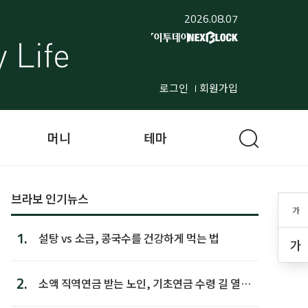
2026.08.07
로그인
회원가입
머니
테마
브라보 인기뉴스
가
1.
설탕 vs 소금, 콩국수를 건강하게 먹는 법
가
2.
소액 직역연금 받는 노인, 기초연금 수령 길 열린
다