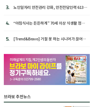
3.
노인일자리 안전관리 강화, 안전전담인력 613명
첫 배치
4.
“아침식사는 든든하게” 70세 이상 식생활 점수
가장 높아
5.
[Trend&Bravo] 거절 못 하는 시니어가 끊어야
할 행동 5
브라보 추천뉴스