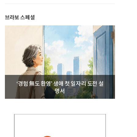
발간
브라보 스페셜
‘경험 無도 환영’ 생애 첫 일자리 도전 설
명서