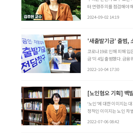
터 연령주의를 점검해야 해요. 
월호 인터뷰 중) 에디터 
2024-09-02 14:19
'새출발기금' 출범,
코로나19로 인해 피해 입
금’이 4일 출범했다. 금융위원회와 한국자산관리공사(캠코)가 이날 서울 강남구 캠코 양재타
워에서 ‘새출발기금’ 출범
2022-10-04 17:30
영 중소벤처기업부장관, 
[노인혐오 기획] 백
‘노인’에 대한 이미지는 
정적인 이미지는 노인 차별
로 치부되기 시작한 걸까?
2022-07-06 08:42
관