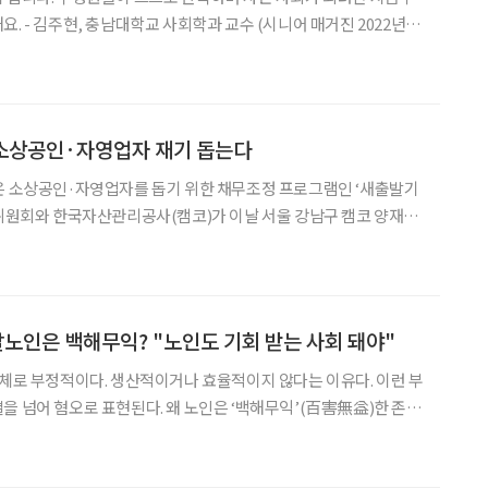
- 김주현, 충남대학교 사회학과 교수 (시니어 매거진 2022년 7
조형애 취재 이연지 디자인 유영현
 소상공인·자영업자 재기 돕는다
은 소상공인·자영업자를 돕기 위한 채무조정 프로그램인 ‘새출발기
식 및 협약식을 개최했다. 협약식에는 백혜련 국회 정무위원장, 이
김주현 금융위원장, 새출발기금 이사진, 금융협회장 및 금융
발노인은 백해무익? "노인도 기회 받는 사회 돼야"
대체로 부정적이다. 생산적이거나 효율적이지 않다는 이유다. 이런 부
을 넘어 혐오로 표현된다. 왜 노인은 ‘백해무익’(百害無益)한 존재
 김주현 충남대학교 사회학과 교수를 만나 우리 사회의 노인 혐오에
해 이야기를 나눠봤다. 최근 ‘혐오’라는 말이 자주 등장한다. 여성 혐