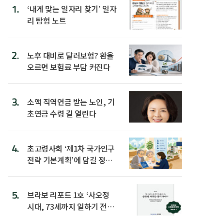
1.
‘내게 맞는 일자리 찾기’ 일자
리 탐험 노트
2.
노후 대비로 달러보험? 환율
오르면 보험료 부담 커진다
3.
소액 직역연금 받는 노인, 기
초연금 수령 길 열린다
4.
초고령사회 ‘제1차 국가인구
전략 기본계획’에 담길 정책
은
5.
브라보 리포트 1호 ‘사오정
시대, 73세까지 일하기 전략’