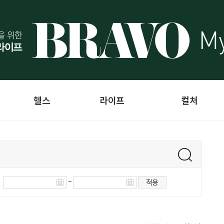
헬스
라이프
컬처
~
적용