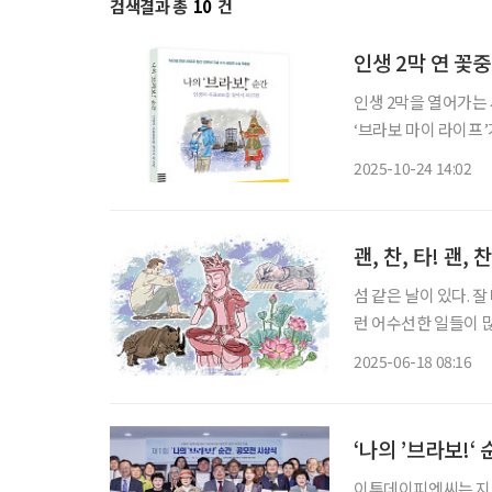
검색결과 총
10
건
인생 2막 연 꽃중
인생 2막을 열어가는
‘브라보 마이 라이프’
브라보! 순간’을 최근 출간했다. 책에는 우리 시대를 살아가는
2025-10-24 14:02
괜, 찬, 타! 괜, 찬
섬 같은 날이 있다. 
런 어수선한 일들이 많
을렀나 싶어 일에 더
2025-06-18 08:16
들었던 기억이 자꾸 
‘나의 ’브라보!‘
이투데이피엔씨는 지난 