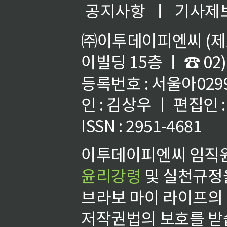
공지사항
ㅣ
기사제
㈜이투데이피엔씨 (제호
이빌딩 15층 ㅣ ☎ 02)
등록번호 : 서울아02992
인 : 김상우 ㅣ 편집인
ISSN : 2951-4681
이투데이피엔씨 임직원
윤리강령
및 실천규정을
브라보 마이 라이프의
저작권법의 보호를 받