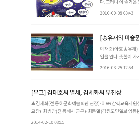
다. 그러나 이 즐거
나 식습관이 평소와 
2016-09-08 08:43
다 그리 달갑지 않은 
[송유재의 미술품
이재준(아호 송유재) “작가란 노력한다고 되는 것도 아니고, 되기 위해서 달려갈 수도 없는 곳
임을 안다. 촛불이 자
서 작업하는 것임에 틀림
2016-03-25 12:54
홉 번째 개인전을 하러
[부고] 김태호씨 별세, 김세화씨 부친상
▲김세화(전 동해문화예술회관 관장)·미숙(삼척교육지원청 
교장)·최병창(전 동해시 근무)·최동열(강원도민일보 영동본부
010-5361-7640
2014-02-10 08:15