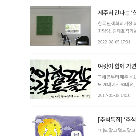
제주서 만나는 ‘
한국 단색화의 거장 
최명영, 김태호 작가는
스트 단색화 대표 작가로 국내
2022-08-05 17:31
심으로 형성됐던 모노
여럿이 함께 가면
그해 봄부터 매주 목요
도 20대에서 60대요,
신문 칼럼 이야기를 
2017-05-18 14:10
기가 길어지거나 토론
[추석특집] ‘추
“더도 말고 덜도 말