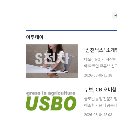
이투데이
'삼전닉스' 소개
테오(TEO)가 직장인을 위한 
에 따르면 유튜브 신규
브 채널을 통해 첫 공개된다. '사만추'는 회사와 회사가 만나는 '회사팅
2026-08-06 13:38
소개팅 리얼리티다. 
누보, CB 오버
글로벌 농업 전문기업
해소한 가운데 공동대
물량 부담을 제거한 
2026-08-04 15:08