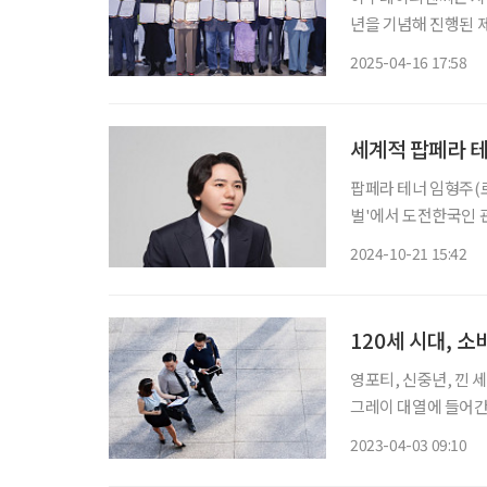
년을 기념해 진행된 제
밝혔다. 이번 공모전
2025-04-16 17:58
활약 중인 이들을 응
세계적 팝페라 테
팝페라 테너 임형주(
벌'에서 도전한국인 관련 3관왕에
면, 임형주는 지난 1
2024-10-21 15:42
도전페스티벌'에서 도
120세 시대, 
영포티, 신중년, 낀 
그레이 대열에 들어간다
갈 이들을 ‘후기청년’으로
2023-04-03 09:10
대수명이 늘어나면서 