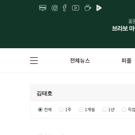
전체뉴스
피플
전체
1주
1개월
1년
직