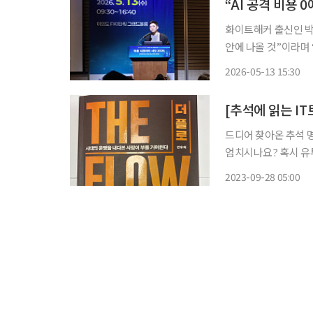
“AI 공격 비용 
화이트해커 출신인 박
안에 나올 것”이라며
경고했다. 박 대표는 13일 서울 영등포구 FKI타워에서 열린 ‘아톤 시큐리티 서밋 2026’에서
2026-05-13 15:30
“미토스는 보안 특화
[추석에 읽는 I
드디어 찾아온 추석 명
엄치시나요? 혹시 유
여지지 말고, 책을 한
2023-09-28 05:00