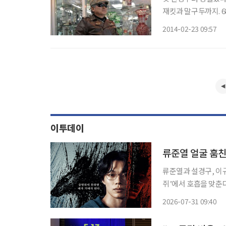
재킷과 말구두까지. 68
회에서 쓰는 별명인 ‘
2014-02-23 09:57
선 씨는 커다란 오토바
이투데이
류준열 얼굴 훔친
류준열과 설경구, 이
쥐’에서 호흡을 맞춘다. 넷플릭스는 시리즈 ‘들쥐’를 8월 28일 공개한다고 밝히며 티
와 예고편을 31일 공개했다. ‘들쥐’는 쥐가 사람의 손톱을 먹으면 그
2026-07-31 09:40
변한다는 ‘손톱 먹은 