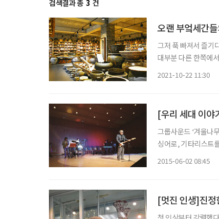
검색결과 총
3
건
오랜 부엌세간들
그저 푹 빠져서 즐기
대부분 다른 한쪽에서
30년 넘도록 부부가
2021-10-22 11:30
그룹사운드 ‘겨울나무’
싱어로, 기타리스트를
그룹을 결성했다. 나
2015-06-02 08:45
‘딥퍼플’과 ‘시시알’,
첫 인상부터 강렬했다