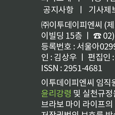
공지사항
ㅣ
기사제
㈜이투데이피엔씨 (제호
이빌딩 15층 ㅣ ☎ 02)
등록번호 : 서울아02992
인 : 김상우 ㅣ 편집인
ISSN : 2951-4681
이투데이피엔씨 임직원
윤리강령
및 실천규정을
브라보 마이 라이프의
저작권법의 보호를 받