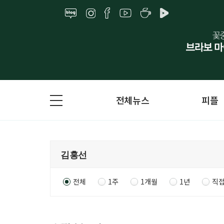
전체뉴스
피플
전체
1주
1개월
1년
직