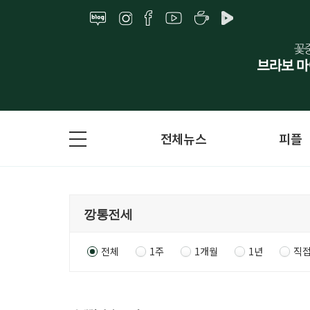
전체뉴스
피플
전체
1주
1개월
1년
직