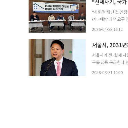
“전세사기, 국가
“사회적 재난 첫 인
려⋯예방 대책 요구 전세사기특별법 개정안이 23일 국회 본회의를 통과한 가운데 시민단체
와 전문가들은 “사회
2026-04-28 16:12
서울시, 2031
서울시가 전·월세 시
구를 집중 공급한다. 
'바로내집'을 도입하
2026-03-31 10:00
골자다. 서울시