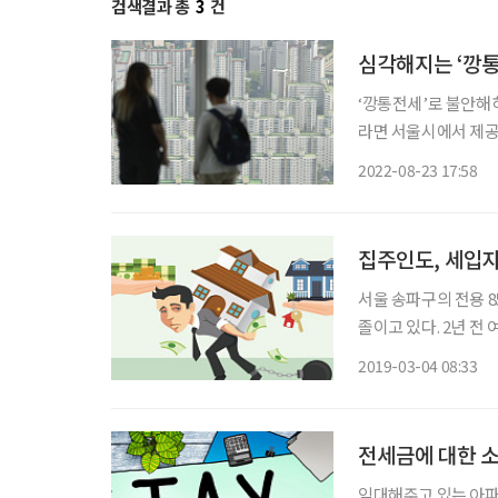
검색결과 총
3
건
심각해지는 ‘깡통
‘깡통전세’로 불안해
라면 서울시에서 제공하는 주택 거
지역·면적 등 유형별
2022-08-23 17:58
땅)을 통해 23일부터
집주인도, 세입자
서울 송파구의 전용 
졸이고 있다. 2년 전
세가 뚝뚝 떨어지고 있기 때문이다. K 씨는 “최근 인근
2019-03-04 08:33
하기도 어렵고, 이미 
전세금에 대한 
임대해주고 있는 아파트