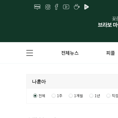
전체뉴스
피플
전체
1주
1개월
1년
직