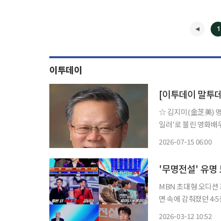
1
이투데이
[이투데이 말투
☆ 김지미(金芝美) 명언 “여자는 독하게 살아야 한다. 그래야 버틴다.” ‘한국의 
일러’로 불린 영화배
데뷔했다. 데뷔작 ‘황혼열차’
2026-07-15 06:00
라마 ‘별아 내 가슴에’
MBN 초대형 오디션
면 속에 감춰졌던 4‧
명만 살아남는 더욱 높
2026-03-12 10:52