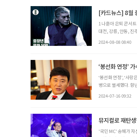
[카드뉴스] 8월
1 나훈아 은퇴 콘서트
대전, 강릉, 안동, 진주,
위크 ★8월 15일부
2024-08-08 08:40
수문장 위크’가 열린
‘봉선화 연정’ 
‘봉선화 연정’, ‘사
병으로 별세했다. 향년
떠났다. 고인의 빈소
2024-07-16 09:32
경추 디스크 수술을 
뮤지컬로 재탄생한
'국민 MC' 송해가