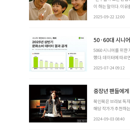
이 하는 말이다. 이유
여유시간이 줄어든다는
2025-09-22 12:00
을 수취 거부하는 행
50·60대 시니
5060 시니어를 위한
했다. 데이터에 따르면
동을 활발히 하는 것으
2025-07-24 09:12
온라인 비서 서비스다.
중장년 팬들에게 
북인북은 브라보 독자
해당 작가가 추천하는 
는 사람들이 흔히 하
2024-09-03 08:40
실질적으로 경제적인 