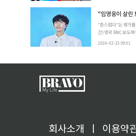
일 시청률 조사기관 닐
"임영웅이 살린 
"촌스럽다"는 평가를 받
간) 영국 BBC 보
1930년대 등장해 한
2026-02-23 09:51
트롯(foxtrot)'에
회사소개
ㅣ
이용약