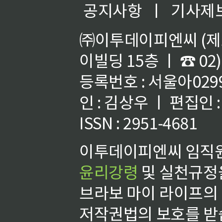
공지사항
ㅣ
기사제
㈜이투데이피엔씨 (제호
이빌딩 15층 ㅣ ☎ 02)
등록번호 : 서울아02992
인 : 김상우 ㅣ 편집인
ISSN : 2951-4681
이투데이피엔씨 임직원
윤리강령
및 실천규정을
브라보 마이 라이프의
저작권법의 보호를 받