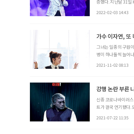
증했다. 지난달 31일 KBS 2TV에서는 설 기획 프로그램 '여러분 고맙습니다, 송해'가 방송됐
다. 송해의 95년 인
2022-02-03 14:43
시청률 조사 회사 닐슨
가수 이자연, 또 
그녀는 일종의 구원이
병이 하나둘씩 늘어나
래는 잘 몰랐지만, 평
2021-11-02 08:13
렇게 ‘당신의 의미’를
강행 논란 부른 
신종 코로나바이러스 
트가 결국 연기됐다. 
앙재난안전대책본부(중
2021-07-22 11:35
22일 0시부터 다음