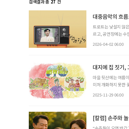
검색결과 총
27
건
대중음악의 흐름
트로트는 낯설지 않은
르고, 공연장에는 수
음악이 됐다. 한국 
2026-04-02 06:00
그리고 현대 대중음악
대지에 집 짓기,
마을 뒷산에는 여름이
미처 개화하지 못한 
로 한 마장가량 떨어
2025-11-29 06:00
가는 게 보인다. 희뿌
[칼럼] 손주와 
“손주들이 오면 반갑