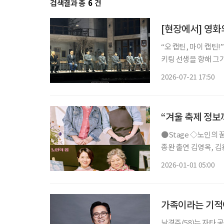
검색결과 총
6
건
[현장에서] 영화
“오 캡틴, 마이 캡틴!” 학생들이 하나둘 책상 위로 올라섰다. 학교에서 쫓겨나 교실을 떠나
키팅 선생을 향해 그
다. 키팅은 학생들을 
2026-07-21 17:50
“겨울 축제 정보
●Stage ◇노인의 꿈 일정 1월 9일 ~ 3월 22일 장소 LG아트센터 서울 U+ 스테이지 연출 성
종완 출연 김영옥, 김용림, 손숙, 하희라, 이일화, 신은정 등 연극 ‘노인의 꿈’은 작은 미술학원
을 운영하는 봄희가 
2026-01-01 05:00
며 시작한다. 작품은
가족이라는 기적이
남경주(58)는 자타 