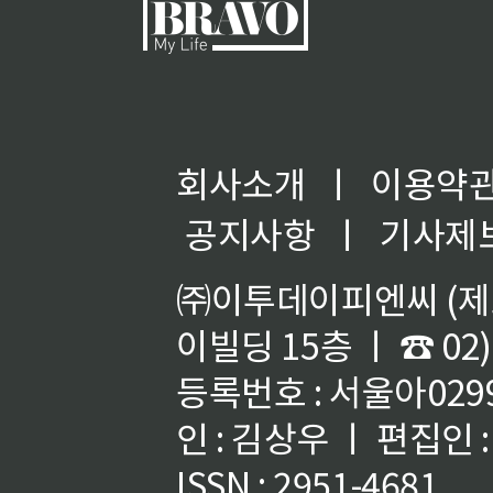
회사소개
ㅣ
이용약
공지사항
ㅣ
기사제
㈜이투데이피엔씨 (제호
이빌딩 15층 ㅣ ☎ 02)
등록번호 : 서울아02992
인 : 김상우 ㅣ 편집인
ISSN : 2951-4681