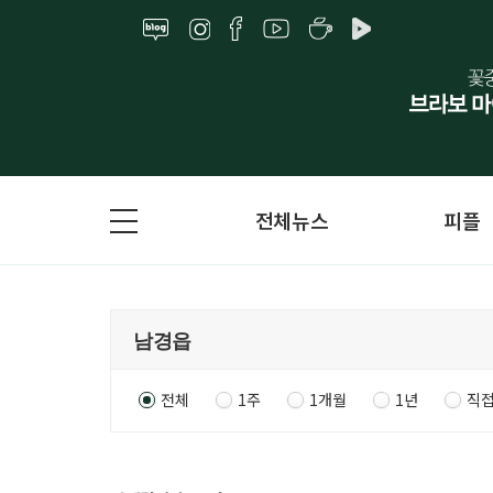
전체뉴스
피플
전체
1주
1개월
1년
직