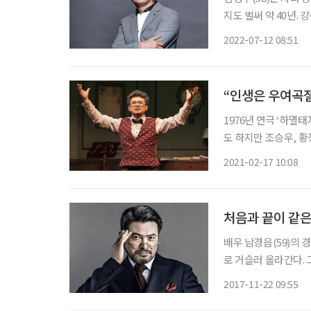
지도 벌써 약 40년.
은 에너지를 자랑한다.
2022-07-12 08:51
며 답했다. 화려한 
“인생은 우여곡절
1976년 연극 ‘하멸
도 하지만 조승우, 황
다. 그런 그가 공교롭
2021-02-17 10:08
르치는 ‘요제프 마쉬칸
배우 남경읍(59)의 경력을
로 거슬러 올라간다. 
도 그는 꾸준히 뮤지
2017-11-22 09:55
는 데 기여했다. 또