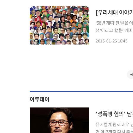
[우리세대 이야기
‘58년 개띠’란 말은
생’이라고 할 뿐 ‘개
다. 왜 유독 58년생
2015-01-26 16:45
스펙트럼도 워낙 넓다
이투데이
'성폭행 혐의' 
뮤지컬계 원로 배우 
거 이력까지 다시 주