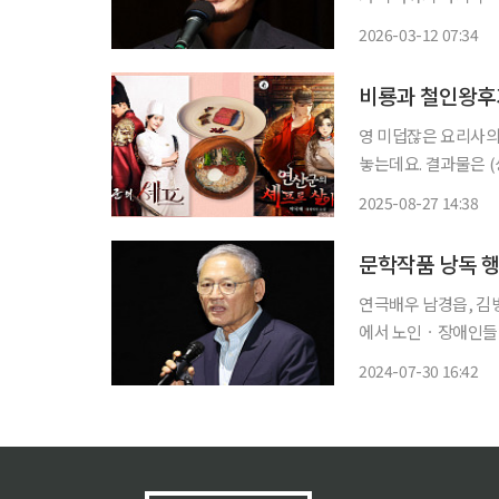
등이 온라인을 중심으로 재조명되는 분위기
2026-03-12 07:34
비룡과 철인왕후가
영 미덥잖은 요리사의
놓는데요. 결과물은 (
식간에 뒤바뀌죠. 한 
2025-08-27 14:38
침없이 요리로 향하는
문학작품 낭독 
연극배우 남경읍, 김병
에서 노인ㆍ장애인들 
하는 행사를 진행했다. 
2024-07-30 16:42
에 따르면, 이번 행