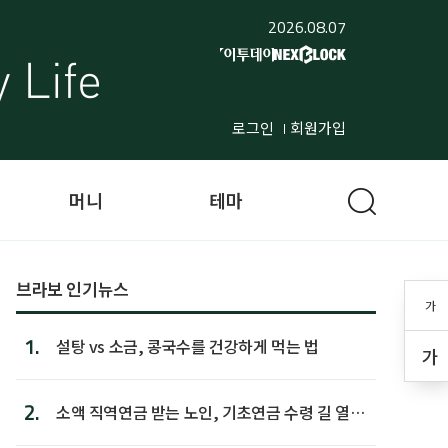
2026.08.07
로그인
회원가입
머니
테마
브라보 인기뉴스
가
1.
설탕 vs 소금, 콩국수를 건강하게 먹는 법
가
2.
소액 직역연금 받는 노인, 기초연금 수령 길 열린
다