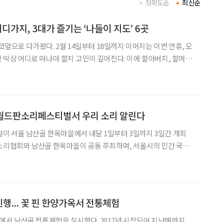
정확도순
최신순
디가지, 3대가 즐기는 ‘나들이 지도’ 6곳
 코앞으로 다가왔다. 2월 14일부터 18일까지 이어지는 이번 연휴, 오
 막상 어디로 떠나야 할지 고민이 깊어진다. 이에 할아버지, 할머니
함께 즐길 수 있는 ‘설날 나들이 명소 6곳’을 엄선했다. 명절 분위기
골한옥마을과 무료로 개방되는
 월드판소리페스티벌서 우리 소리 알린다
이 서울 남산골 한옥마을에서 내달 1일부터 3일까지 3일간 개최
소리협회와 남산골 한옥마을이 공동 주최하며, 서울시의 민간 국악
 야외무대에서는 메인콘서트
며, 국가무형문화재 판소리 수궁가 보유자인 김수연 명창이 오리지널
진행... 꽃 핀 한양가옥서 전통체험
서 남산골 전통체험을 실시한다. 2017년 시작되어 지난해까지