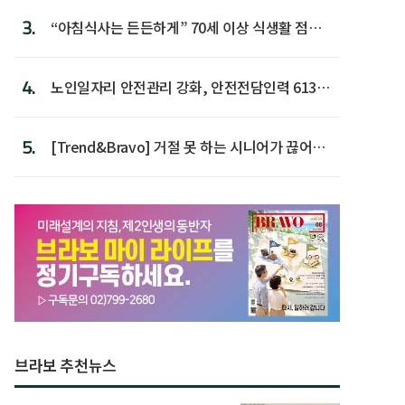
3.
“아침식사는 든든하게” 70세 이상 식생활 점수
가장 높아
4.
노인일자리 안전관리 강화, 안전전담인력 613명
첫 배치
5.
[Trend&Bravo] 거절 못 하는 시니어가 끊어야
할 행동 5
브라보 추천뉴스