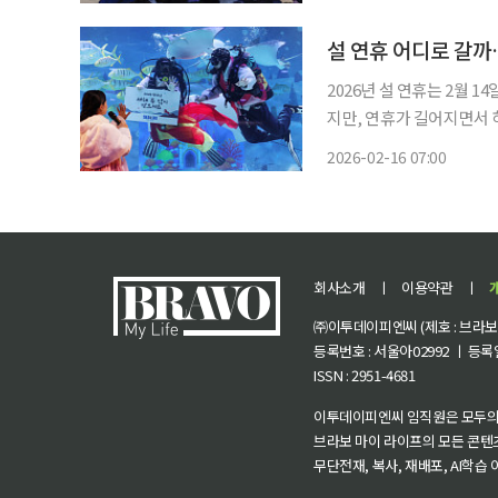
마감은 오후 4시다. 창덕궁 
설 연휴 어디로 갈까
2026년 설 연휴는 2월 
지만, 연휴가 길어지면서 하루
끄는 곳은 고궁이다. 국가
2026-02-16 07:00
수궁 등 4대궁과 종묘, 
회사소개
ㅣ
이용약관
ㅣ
㈜이투데이피엔씨 (제호 : 브라보 마
등록번호 : 서울아02992 ㅣ 등록일자
ISSN : 2951-4681
이투데이피엔씨 임직원은 모두의
브라보 마이 라이프의 모든 콘텐
무단전재, 복사, 재배포, AI학습