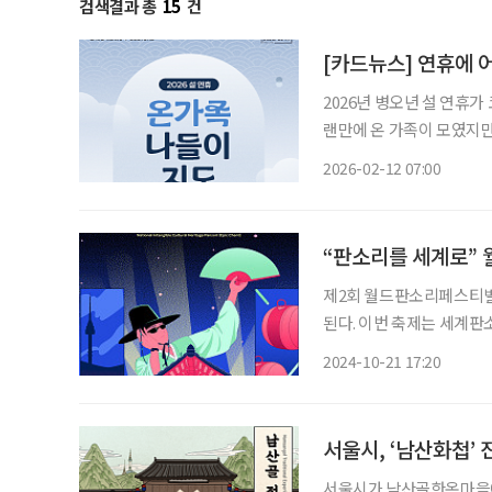
검색결과 총
15
건
[카드뉴스] 연휴에 어
2026년 병오년 설 연휴가
랜만에 온 가족이 모였지만
부터 어린 손주까지 3대가 
2026-02-12 07:00
를 만끽할 수 있는 남산
“판소리를 세계로”
제2회 월드판소리페스티벌
된다. 이번 축제는 세계판
행사 지원사업의 일환으로 진행된다. 축제 첫날인 1일, 천우각
2024-10-21 17:20
'라이브 판소리'가 열리
'수
서울시, ‘남산화첩’ 
서울시가 남산골한옥마을에