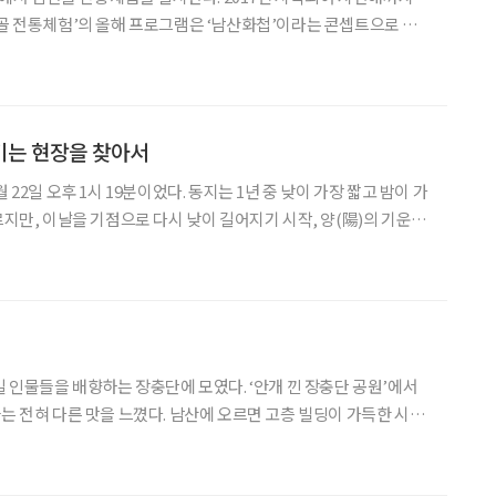
산골 전통체험’의 올해 프로그램은 ‘남산화첩’이라는 콘셉트으로 진
있으며, 4월 8일부터 10월 30일까지 남산골한옥마을 내 전
기는 현장을 찾아서
 22일 오후 1시 19분이었다. 동지는 1년 중 낮이 가장 짧고 밤이 가
르지만, 이날을 기점으로 다시 낮이 길어지기 시작, 양(陽)의 기운이
을 알리는 절기다. 선조들은 동지를 작은 설로 부르면서 설 다음가
날로 대접하곤 했다. 동짓날에 동지팥죽을 먹는 이유는
일 인물들을 배향하는 장충단에 모였다. ‘안개 낀 장충단 공원’에서
남산에 오르면 고층 빌딩이 가득한 시가
 건물보다 높았던 시절, 반듯한