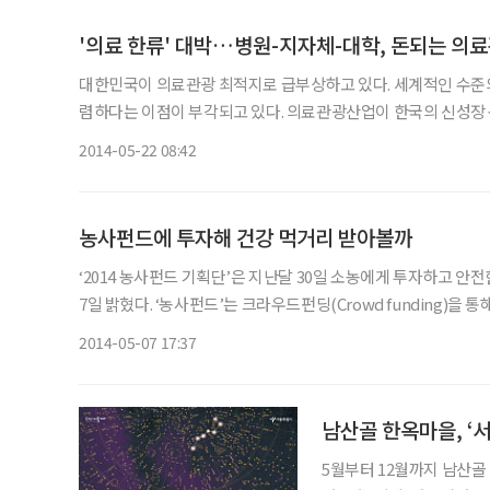
'의료 한류' 대박…병원-지자체-대학, 돈되는 의
대한민국이 의료관광 최적지로 급부상하고 있다. 세계적인 수준
렴하다는 이점이 부각되고 있다. 의료관광산업이 한국의 신성장 동력으로 대두되자 병원·대학·지자체·벤처기업 등 각 업계가 수혜
를 입기 위해 다양한 노력을 기울이
2014-05-22 08:42
농사펀드에 투자해 건강 먹거리 받아볼까
‘2014 농사펀드 기획단’은 지난달 30일 소농에게 투자하고 
7일 밝혔다. ‘농사펀드’는 크라우드펀딩(Crowd funding)을 통해 투자자를 모집해 농부에게 필요한 영농자금을 보장하는 플랫폼
이다. 특히 농사펀드를 통해 농부가 빚을 지지 않고, 자연 재해
2014-05-07 17:37
5월부터 12월까지 남산골 한옥마을에