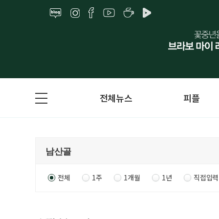
전체뉴스
피플
전체
1주
1개월
1년
직접입력