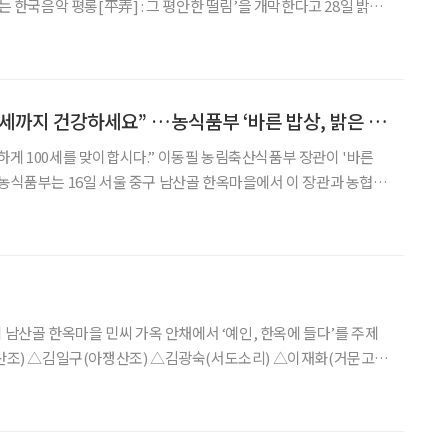
듣는 한국음악 평롱[平弄] : 그 평안한 떨림’을 개막한다고 28일 밝혔
서트로 12월 31일까지 펼쳐진다. 이 공연에서는 인간의 삶의 여
“바른 식생활로 100세까지 건강하세요” …농식품부 ‘바른 밥상, 밝은 100세’ 캠페인
이합시다.” 이동필 농림축산식품부 장관이 '바른
비자단체 관계자 등 300여명이 참여한 가운데 ‘바른 밥상, 밝은
100세 캠페인’ 발대식 행사를 가졌다. ‘바른 밥상, 밝은 100세’ 캠
시 남산골 한옥마을 민씨 가옥 안채에서 ‘예인, 한옥에 들다’를 주제
다. 5월 14일부터는 신진 예술