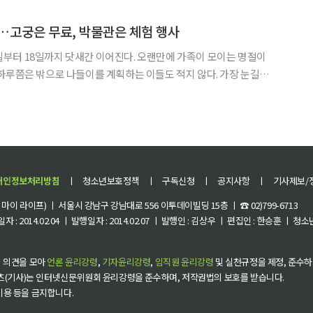
오전 9시~오후 6시(입장 마감 오후 5시),
…고궁은 무료, 박물관은 체험 행사
14일부터 18일까지 닷새간 이어진다. 오랜만에 가족이 모이는 명절이
쯤은 밖으로 나들이를 계획하는 이들도 적지 않다. 가장 눈길을
유산청 궁능유적본부는 설 연휴 5일 동안 경복궁·창덕궁·창경궁·덕
조선왕릉을 무료로 개방한다. 평소 입장료가 부담됐던
개인정보처리방침
ㅣ
청소년보호정책
ㅣ
구독신청
ㅣ
공지사항
ㅣ
기사제보/
이 라이프) ㅣ 서울시 강남구 강남대로 556 이투데이빌딩 15층 ㅣ ☎ 02)799-6713
 : 2014.02.04 ㅣ 발행일자 : 2014.02.07 ㅣ 발행인 : 김상우 ㅣ 편집인 : 한승훈 ㅣ
 의견을 모아
언론 윤리강령
,
기자윤리강령
,
임직원 윤리강령
및 실천규정을 제정, 준수하
츠(기사)는 인터넷신문위원회 윤리강령을 준수하며, 저작권법의 보호를 받습니다.
 이용 등을 금지합니다.