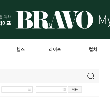
헬스
라이프
컬처
~
적용