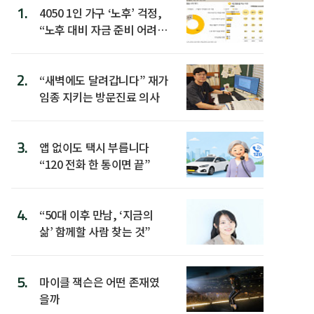
1.
4050 1인 가구 ‘노후’ 걱정,
“노후 대비 자금 준비 어려
워”
2.
“새벽에도 달려갑니다” 재가
임종 지키는 방문진료 의사
3.
앱 없이도 택시 부릅니다
“120 전화 한 통이면 끝”
4.
“50대 이후 만남, ‘지금의
삶’ 함께할 사람 찾는 것”
5.
마이클 잭슨은 어떤 존재였
을까