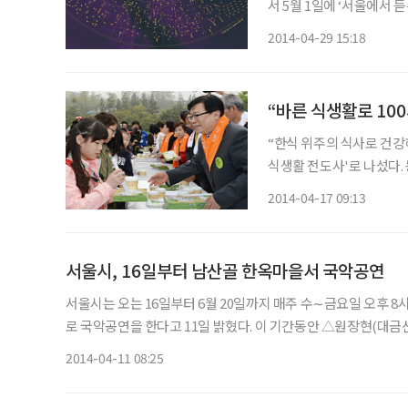
서 5월 1일에 ‘서울에서 
다. ‘평롱[平弄] : 그 평안한 떨림’은 현대인들이 공감할 수 있는 동시대적 감성을 담은 국악콘
2014-04-29 15:18
“한식 위주의 식사로 건강하게 100세를 맞
식생활 전도사'로 나섰다. 농식품부는 16일 서울 중구 남산골 한옥마을에서 이 장관과 농협,
식생활교육국민네트워크, 소
2014-04-17 09:13
서울시, 16일부터 남산골 한옥마을서 국악공연
서울시는 오는 16일부터 6월 20일까지 매주 수∼금요일 오후 8
로 국악공연을 한다고 11일 밝혔다. 이 기간동안 △원장현(대금산조) △김일구(아쟁산조) △김광숙(서도소리) △이재화(거문고산
조) △김호성(시조가사) △정회천(가야금산조)의 무대를 볼 수 있
2014-04-11 08:25