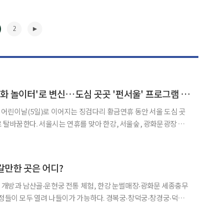
2
5월 서울, 거대한 '문화 놀이터'로 변신…도심 곳곳 '펀서울' 프로그램 가득
터 어린이날(5일)로 이어지는 징검다리 황금연휴 동안 서울 도심 곳
 탈바꿈한다. 서울시는 연휴를 맞아 한강, 서울숲, 광화문광장 등
과 체험, 산지 직거래 장터, 문화예술 행사까지 결합한 다채로운
통합 문화 프로그램을 선보인다. 2일 서울시에 따르면 연휴 기간 축제의 주 무대는
▶
갈만한 곳은 어디?
료 개방과 남산골‧운현궁 전통 체험, 한강 눈썰매장‧광화문 세종충무
두 열려 나들이가 가능하다. 경복궁‧창덕궁‧창경궁‧덕수
무료 개방되며, 경복궁은 오전 9시부터 오후 5시까지 운영한다. 입장