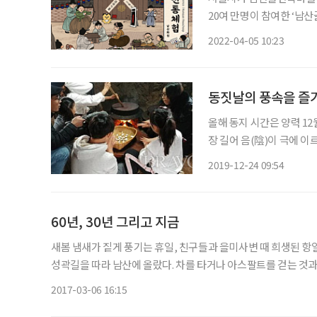
20여 만명이 참여한 ‘남
행된다. 현장체험은 △한옥 만들기 △활 만들기 △한지공예 △자개공예 △약선체험 △한복
2022-04-05 10:23
입기 △남산골 돌상 화첩이 
동짓날의 풍속을 즐
올해 동지 시간은 양력 12월
장 길어 음(陰)이 극에 이
싹트는 사실상 새해의 시작
2019-12-24 09:54
는 
60년, 30년 그리고 지금
새봄 냄새가 짙게 풍기는 휴일, 친구들과 을미사변 때 희생된 항
성곽길을 따라 남산에 올랐다. 차를 타거나 아스팔트를 걷는 것과는 전혀 다른 맛을 느꼈다. 
지 모습에 감격한다. 높은 건물 몇 개뿐이고 삼일고가도가 웬만한
2017-03-06 16:15