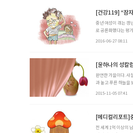
[건강119] “
중년 여성이 겪는 갱
로 공론화했다는 평가
하고, 제약회사 등 여
2016-06-27 08:11
묻게 된다. 그렇다면
[윤하나의 성칼럼
완연한 가을이다. 사실
과 높고 푸른 하늘을 
볼까’ 하는데, 비뇨기
2015-11-05 07:41
항히스타민제 부작용으
[메디컬리포트]중
전 세계 1억 이상의 