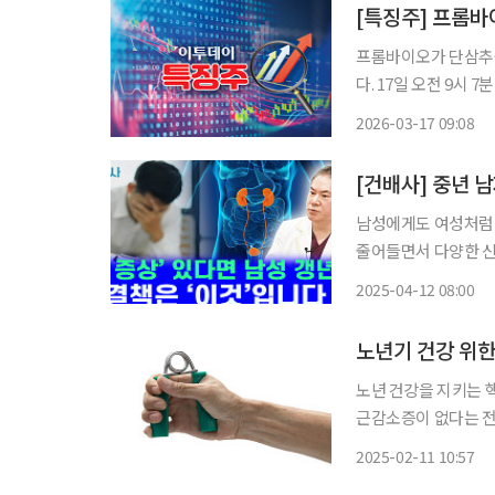
프롬바이오가 단삼추출
다. 17일 오전 9시 7분 현재 프롬바이오는 전일 대비 229원(13.88%) 오른 1879원에 거래됐
다. 이날 프롬바이오가 특허청으로부터 ‘단삼추출물을 포함하는 남성 갱년기 완화용 조성
2026-03-17 09:08
물’에 대한 특허결정(N
[건배사] 중년 
남성에게도 여성처럼 '갱년기'를 겪을 
줄어들면서 다양한 신체적·정신적
애, 성욕 감퇴 등의
2025-04-12 08:00
만, 관리와 치료를 통
노년기 건강 위한
노년 건강을 지키는 
근감소증이 없다는 
고 복부 둘레를 줄이
2025-02-11 10:57