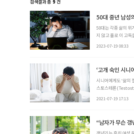
검색결과 총
9
건
50대 중년 남성
50대는 각종 삶의 위
지 않고 홀로 이 고
이유는 뭘까. 보건복지부 ‘제1차 고독사 예방 기본계획’(2023~2027년)에 따르면 우리나라 1
2023-07-19 08:33
인 가구 수는 717만 명
‘고개 숙인 시니
시니어에게도 ‘삶의 
스토스테론(Testos
테스토스테론은 남성의
2021-07-19 17:13
한다. 나이가 들
“남자가 무슨 갱
갱년기는 흔히 여성 문