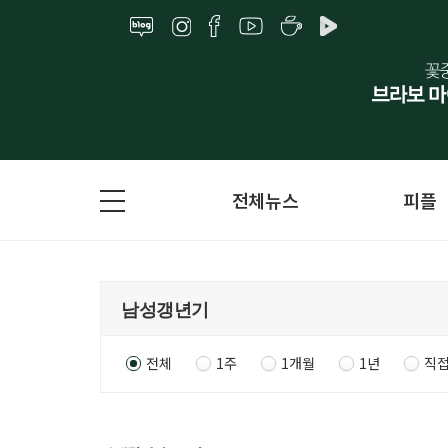
전체뉴스
피플
전체
1주
1개월
1년
직