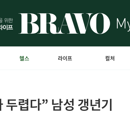
헬스
라이프
컬처
가 두렵다” 남성 갱년기