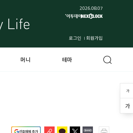
2026.08.07
로그인
회원가입
머니
테마
가
가
선호매체 추가