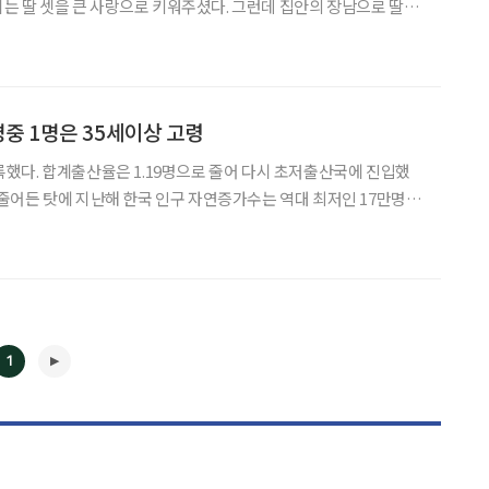
지는 딸 셋을 큰 사랑으로 키워주셨다. 그런데 집안의 장남으로 딸만
사상이 만연했을 때라 엄마는 아들을 낳
명중 1명은 35세이상 고령
기록했다. 합계출산율은 1.19명으로 줄어 다시 초저출산국에 진입했
로 줄어든 탓에 지난해 한국 인구 자연증가수는 역대 최저인 17만명대
. 작년에는 하루 평균 1096명
1