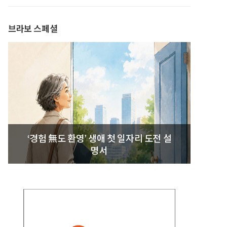
발간
브라보 스페셜
‘경험 無도 환영’ 생애 첫 일자리 도전 설
명서