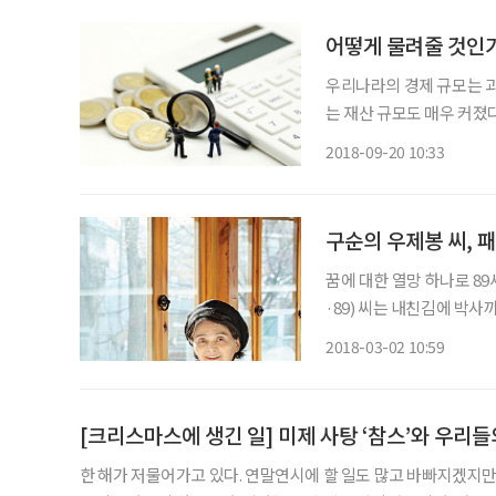
어떻게 물려줄 것인
우리나라의 경제 규모는 과
는 재산 규모도 매우 커졌다
거 부자의 상징이었던 백만
2018-09-20 10:33
럼 개인들의 재산 규모가 
구순의 우제봉 씨, 
꿈에 대한 열망 하나로 8
·89) 씨는 내친김에 박사
일이라고….” 쑥스러운 듯
2018-03-02 10:59
훌륭하게 키워 어머니로서
[크리스마스에 생긴 일] 미제 사탕 ‘참스’와 우리
한 해가 저물어가고 있다. 연말연시에 할 일도 많고 바빠지겠지