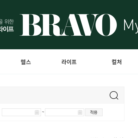
헬스
라이프
컬처
~
적용