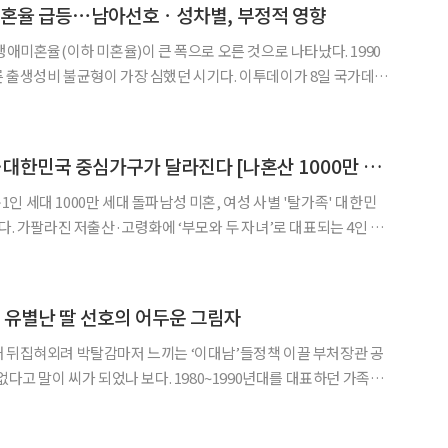
 미혼율 급등⋯남아선호ㆍ성차별, 부정적 영향
생애미혼율(이하 미혼율)이 큰 폭으로 오른 것으로 나타났다. 1990
 불균형이 가장 심했던 시기다. 이투데이가 8일 국가데이
기) 마이크로데이터를 활용해 2021~2025년 연령별 미혼율을 추
◀
▶
가장 큰 폭으로 오른 연령은 남자 34세, 여자 33
무너진 ‘가족 표준’…대한민국 중심가구가 달라진다 [나혼산 1000만 시대]
세대 1000만 세대 돌파남성 미혼, 여성 사별 '탈가족' 대한민
다. 가팔라진 저출산·고령화에 ‘부모와 두 자녀’로 대표되는 4인 세
 가구가 채우고 있다. 1000만 명을 넘어선 1인 가구는 이제 대한민
잡았다. 정책 방향도 가족에서 개인 중심으로
 유별난 딸 선호의 어두운 그림자
 뒤집혀외려 박탈감마저 느끼는 ‘이대남’들정책 이끌 부처장관 공
열 아들 안 부럽다’가 눈앞에 펼쳐지는 세상이 왔으니 말이다. 지난 주
발표했다. 2024년 10월부터 2025