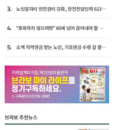
3.
노인일자리 안전관리 강화, 안전전담인력 613명
첫 배치
4.
"후회하지 않으려면" 60세 넘어 끊어내야 할 사
람 1위
5.
소액 직역연금 받는 노인, 기초연금 수령 길 열린
다
브라보 추천뉴스