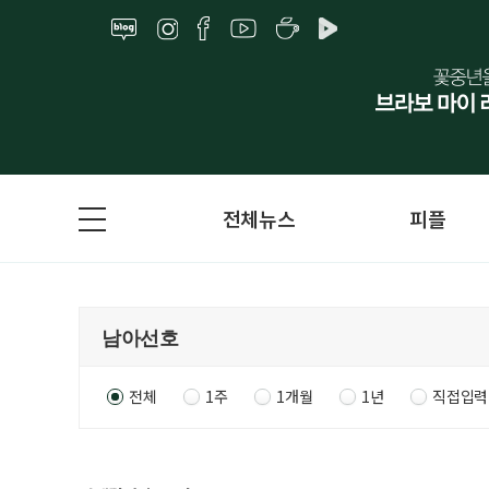
전체뉴스
피플
전체
1주
1개월
1년
직접입력