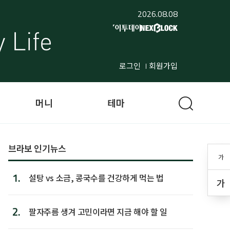
2026.08.08
로그인
회원가입
머니
테마
브라보 인기뉴스
가
1.
설탕 vs 소금, 콩국수를 건강하게 먹는 법
가
2.
팔자주름 생겨 고민이라면 지금 해야 할 일