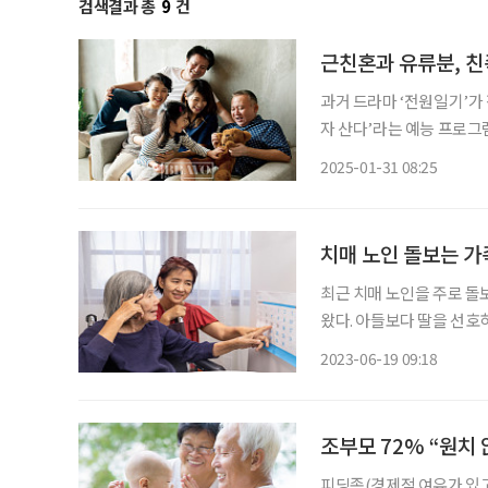
검색결과 총
9
건
근친혼과 유류분, 
과거 드라마 ‘전원일기’가 
자 산다’라는 예능 프로그
비롯한 사회 구성원들의 인
2025-01-31 08:25
모습은 달
치매 노인 돌보는 가족
최근 치매 노인을 주로 돌보
왔다. 아들보다 딸을 선호
을 끼쳤다는 점을 유추할 
2023-06-19 09:18
논문 '재가(在家) 치매 노
조부모 72% “원치 
피딩족(경제적 여유가 있고