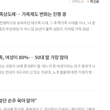
정확도순
최신순
친족상도례… 가족제도 변화는 진행 중
전형적으로 보여주던 대가족 시대. 그 후 핵가족 시대를 지나, ‘나 혼
램조차 방영된 지 어느덧 10년이 훌쩍 넘었다. 이처럼 가족 관념을
식 변화나 인구구조 같은 여러 사회·환경적 변화 등에 따라 가족의
라져왔다. ‘아들 못 낳으면 죄인’이라는 말이 있을 정도
, 여성이 80%… 50대 딸 가장 많아
는 사람의 10명 중 8명이 딸·며느리 등 여성이라는 연구 결과가 나
하는 현상이 두드러지고 있는 가운데, 노후 돌봄에 대한 기대가 영향
수 있다. 한양대 임상간호대학원 김다미씨가 최근 발표한 석사학위
인 가족 주 부양자의 돌봄 행위 영향 요인'에
않던 손주 육아 맡아”
, 육아를 즐기며, 활동적이고, 헌신적인 조부모), 헬리콥터 그랜마