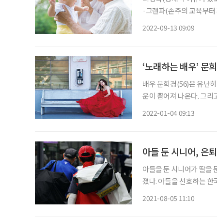
·그랜파(손주의 교육부터
그야말로 할류열풍(손주에
2022-09-13 09:09
한 흐름은 중장년의 삶에 
‘노래하는 배우’ 문희
배우 문희경(56)은 유난
운이 뿜어져 나온다. 그리
도다. 그런 그녀를 보면서
2022-01-04 09:13
아들 둔 시니어, 은퇴
아들을 둔 시니어가 딸을 
졌다. 아들을 선호하는 한
가능성이 더 높아지는 것으로 나타났다. 지난 7월 저명한 국
2021-08-05 11:10
2021년 20호(The Journal