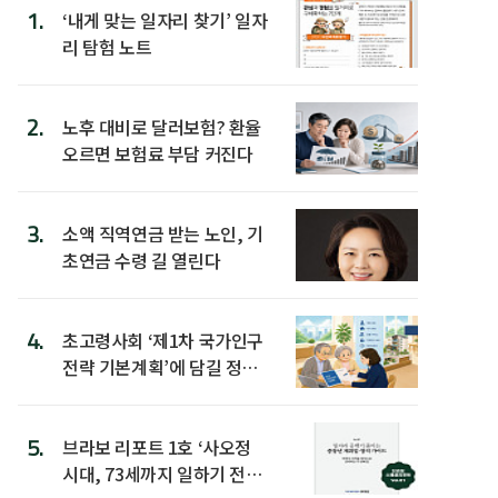
1.
‘내게 맞는 일자리 찾기’ 일자
리 탐험 노트
2.
노후 대비로 달러보험? 환율
오르면 보험료 부담 커진다
3.
소액 직역연금 받는 노인, 기
초연금 수령 길 열린다
4.
초고령사회 ‘제1차 국가인구
전략 기본계획’에 담길 정책
은
5.
브라보 리포트 1호 ‘사오정
시대, 73세까지 일하기 전략’