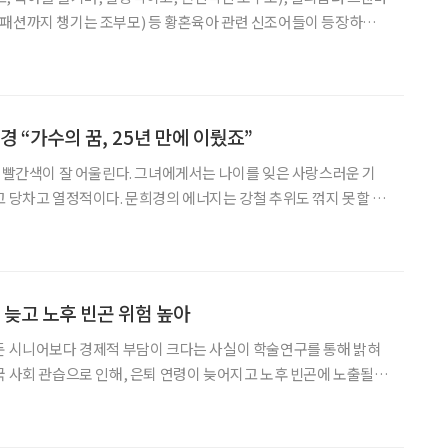
 패션까지 챙기는 조부모) 등 황혼육아 관련 신조어들이 등장하며
게 아낌없이 지원하는 조부모)을 실감케 하는 요즘이다. 과연 이러
어떠한 영향을 미칠까? 전문가들은 ‘적당한 돌봄’의 경우 긍정적
경 “가수의 꿈, 25년 만에 이뤘죠”
히 빨간색이 잘 어울린다. 그녀에게서는 나이를 잊은 사랑스러운 기
고 당차고 열정적이다. 문희경의 에너지는 강철 추위도 꺾지 못할 정
 동백꽃이 떠올랐다. 문희경의 고향인 제주도에서 이맘때쯤 활짝 피
는 꽃. 지난해 ‘대세’로 떠오른 그녀는 올해도 기지개를 활짝 켰다. 문희경
 늦고 노후 빈곤 위험 높아
둔 시니어보다 경제적 부담이 크다는 사실이 학술연구를 통해 밝혀
국 사회 관습으로 인해, 은퇴 연령이 늦어지고 노후 빈곤에 노출될
제학술지인 ‘고령화 경제학 저널
 of the Economics of Ag