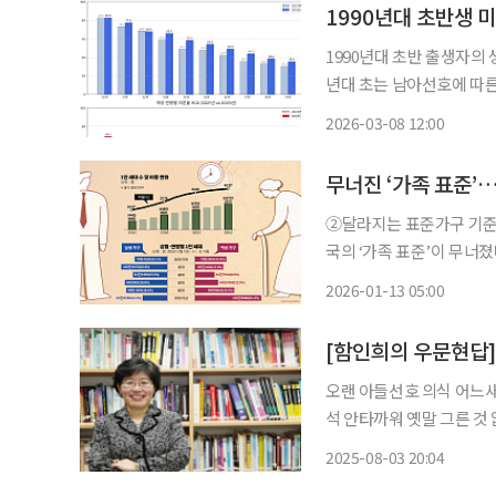
1990년대 초반생
1990년대 초반 출생자의 
년대 초는 남아선호에 따른 출생성비
터처 ‘지역별고용조사(상반
2026-03-08 12:00
정한 결과 4년간 미혼율이 
②달라지는 표준가구 기준1인 
국의 ‘가족 표준’이 무너졌
대가 줄고 그 빈자리를 1인
2026-01-13 05:00
국의 주된 세대형태로 자리
[함인희의 우문현답]
오랜 아들선호 의식 어느새
석 안타까워 옛말 그른 것 없다고 말이 씨가 되었나 보다. 1980~1990년대를 대표하던 가족계
획 표어 ‘잘 키운 딸 하나 
2025-08-03 20:04
한국갤럽이 흥미로운 통계를 