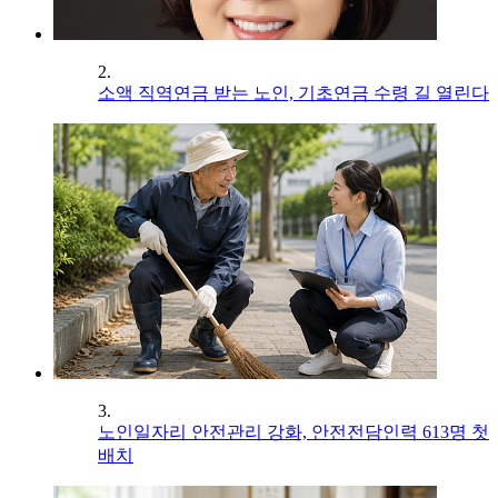
2.
소액 직역연금 받는 노인, 기초연금 수령 길 열린다
3.
노인일자리 안전관리 강화, 안전전담인력 613명 첫
배치