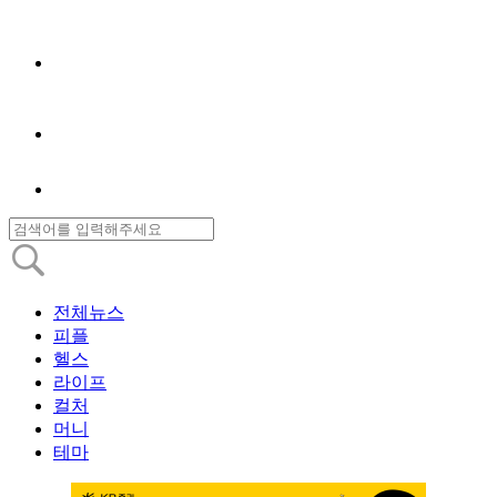
전체뉴스
피플
헬스
라이프
컬처
머니
테마