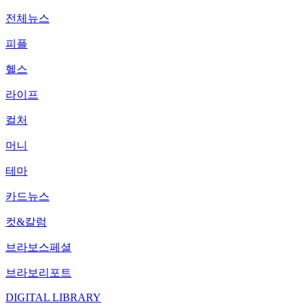
전체뉴스
피플
헬스
라이프
컬처
머니
테마
카드뉴스
컷&칼럼
브라보스페셜
브라보리포트
DIGITAL LIBRARY