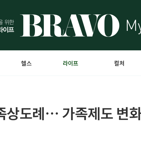
헬스
라이프
컬처
족상도례… 가족제도 변화