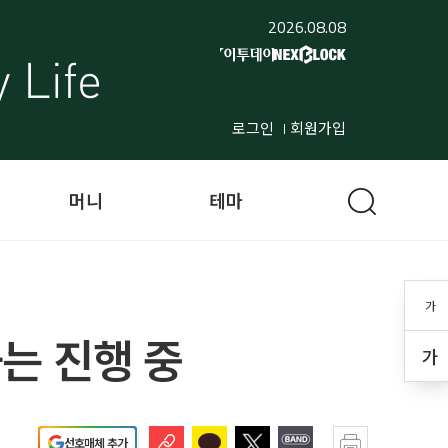
2026.08.08
로그인
회원가입
머니
테마
가
는 진행 중
가
선호매체 추가