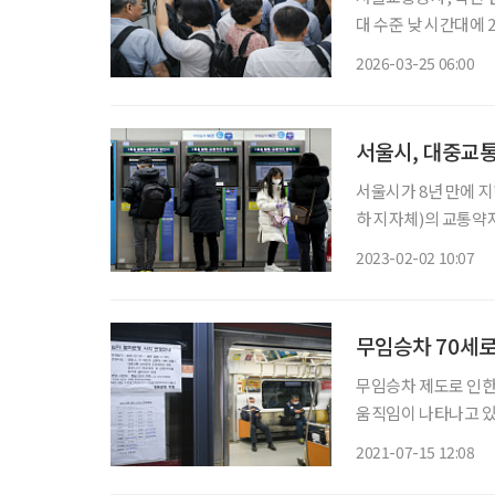
대 수준 낮 시간대에 20%대 머물
중교통 무료 이용 제한 연구” 지시 이재명 대통령이 출퇴
2026-03-25 06:00
용 제한 방안 검토를 
서울시, 대중교통
서울시가 8년 만에 
하 지자체)의 교통약
을 무임승차 하는 혜
2023-02-02 10:07
겪고 있는 상황이다.
무임승차 70세로
무임승차 제도로 인한
움직임이 나타나고 있다. 서울연구원은 14일 '지하철 무임승차제도, 지속가능
운영손실 정부지원·운
2021-07-15 12:08
에서 만 70세로 올리