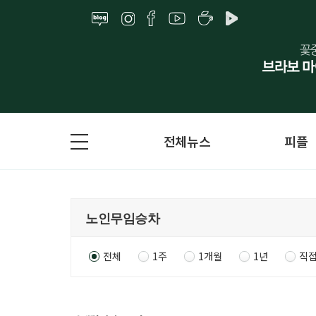
전체뉴스
피플
전체
1주
1개월
1년
직