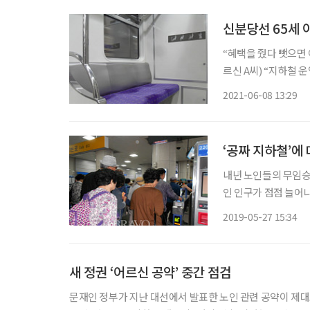
신분당선 65세 
“혜택을 줬다 뺏으면 
르신 A씨) “지하철 운임 유료화, 득보다 실이 더 클 것이다.” (70세 어르신 B씨) 서울 강남과 경
기 수원 광교를 연결
2021-06-08 13:29
임 교통카드)’ 폐지를
‘공짜 지하철’에
내년 노인들의 무임승차
인 인구가 점점 늘어나
라 누구도 자칫 표를 
2019-05-27 15:34
을 지나면서 노인들의
새 정권 ‘어르신 공약’ 중간 점검
문재인 정부가 지난 대선에서 발표한 노인 관련 공약이 제대