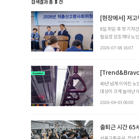
검색결과 총
8
건
[현장에서] 저
8일 취임 후 첫 기
필요성 강조하다 노인
보면 어떨까” 말해 저출산·고령화 등 인구정책을 총괄할 대통령 직속 인구전략위원회 출범
2026-07-08 16:07
[Trend&Bra
40년 넘게 이어진 
대상이 크게 늘어난 
성이 제기된 것이다.
2026-04-03 06:00
고 안전을 확보해야 
출퇴근 시간 65세
서울교통공사, 작년 한해 시간대별 이용 현