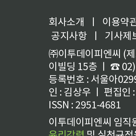
회사소개
ㅣ
이용약
공지사항
ㅣ
기사제
㈜이투데이피엔씨 (제호
이빌딩 15층 ㅣ ☎ 02)
등록번호 : 서울아02992
인 : 김상우 ㅣ 편집인
ISSN : 2951-4681
이투데이피엔씨 임직원
윤리강령
및 실천규정을