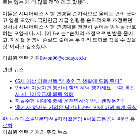
로는 잃는 게 더 많을 것”이라고 말했다.
이들은 시니어패스 시행 연령을 순차적으로 올리는 편이 낫다
고 입을 모았다. 국민연금 지급 연령을 순차적으로 조정했던
것처럼 시니어패스 시행 연령대를 천천히 높이는 방식을 선호
하는 모양새다. 시니어 B씨는 “순차적 조정으로 반발을 줄이
고, 지하철 운영사 손실도 줄이는 두 마리 토끼를 잡을 수 있을
것”이라고 강조했다.
이희원 인턴 기자
lhwon96@etoday.co.kr
관련 뉴스
65세 이상 어르신들 “기초연금 생활에 도움 된다”
만65세 이상이면 통신비 할인 혜택 챙기세요…3대 통신
사 시니어요금제 혜택 약해
자율주행 시대에 65세 운전면허증 반납 괜찮은가?
'후계자 없어도 기업은 남긴다' 29년 만에 바뀐 승계 공식
#시니어패스
#신분당선
#지하철운임
#서울교통공사
#운임유
료화
이희원 인턴 기자의 주요 뉴스