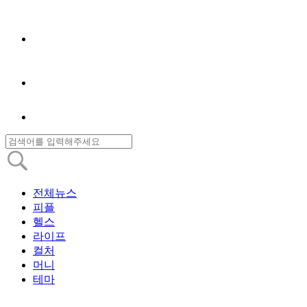
전체뉴스
피플
헬스
라이프
컬처
머니
테마