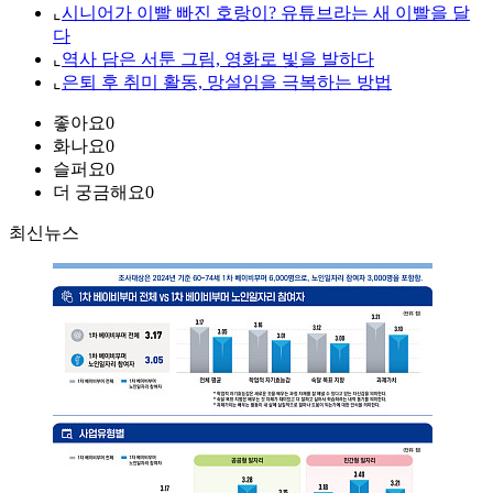
⌞
시니어가 이빨 빠진 호랑이? 유튜브라는 새 이빨을 달
다
⌞
역사 담은 서툰 그림, 영화로 빛을 발하다
⌞
은퇴 후 취미 활동, 망설임을 극복하는 방법
좋아요
0
화나요
0
슬퍼요
0
더 궁금해요
0
최신뉴스