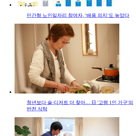
민간형 노인일자리 참여자, ‘배움 의지’도 높았다
청년보다 술·디저트 더 찾아… 日 '고령 1인 가구'의
반전 식탁