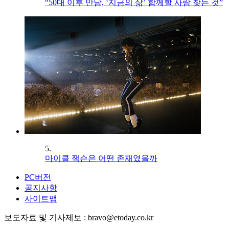
“50대 이후 만남, ‘지금의 삶’ 함께할 사람 찾는 것”
5.
마이클 잭슨은 어떤 존재였을까
PC버전
공지사항
사이트맵
보도자료 및 기사제보 : bravo@etoday.co.kr