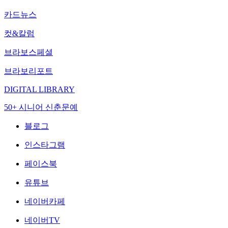
카드뉴스
컷&칼럼
브라보스페셜
브라보리포트
DIGITAL LIBRARY
50+ 시니어 신춘문예
블로그
인스타그램
페이스북
유튜브
네이버카페
네이버TV