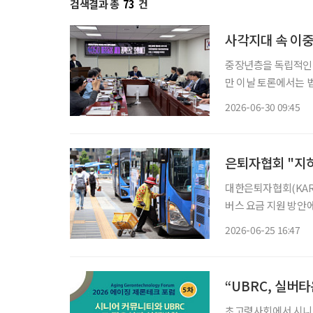
검색결과 총
73
건
사각지대 속 이중
중장년층을 독립적인 
만 이날 토론에서는 법
확장에 그쳐서는 안 
2026-06-30 09:45
은퇴자협회 "지하
대한은퇴자협회(KARP
버스 요금 지원 방안
따른 65~69세 노년층
2026-06-25 16:47
성명을 통해 "1984
“UBRC, 실버
초고령사회에서 시니어 