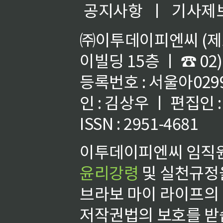
공지사항
ㅣ
기사제
㈜이투데이피엔씨 (제호
이빌딩 15층 ㅣ ☎ 02)
등록번호 : 서울아02992
인 : 김상우 ㅣ 편집인
ISSN : 2951-4681
이투데이피엔씨 임직원
윤리강령
및 실천규정을
브라보 마이 라이프의
저작권법의 보호를 받