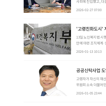
사회에 진입했고, 다
점을 맞이하기 때문입니
2026-02-27 07:00
주거 등 사회 시스템
'고령친화도시'
13일 노인복지법 시행
만에 마련 조직체계·
장 매년 조성계획 이행 보고해야 고령친화도시 제도를 뒷받침
2026-01-13 10:13
복지부는 13일 국무
공공신탁사업 도
고령자가 자신의 재산을 
위원회 소속 더불어민
을 관리할 수 있도록
2026-01-05 23:44