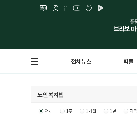
전체뉴스
피플
전체
1주
1개월
1년
직