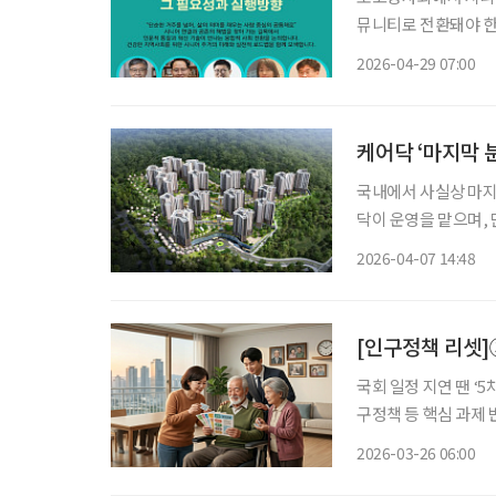
뮤니티로 전환돼야 한
UBRC(Universit
2026-04-29 07:00
발전시키기 위해서는 
케어닥 ‘마지막 
국내에서 사실상 마지
닥이 운영을 맡으며, 
고하고 있다. 케어닥은 최근 시니어 하우징 전문 운영사 케어오퍼레이션을 통해 용인시에 조
2026-04-07 14:48
성되는 노인복지주택 
[인구정책 리셋]
국회 일정 지연 땐 ‘
구정책 등 핵심 과제 반영 여부 주목 정부의 인구전략·정
계획' 여부는 국회 일
2026-03-26 06:00
고령사회기본계획’으로