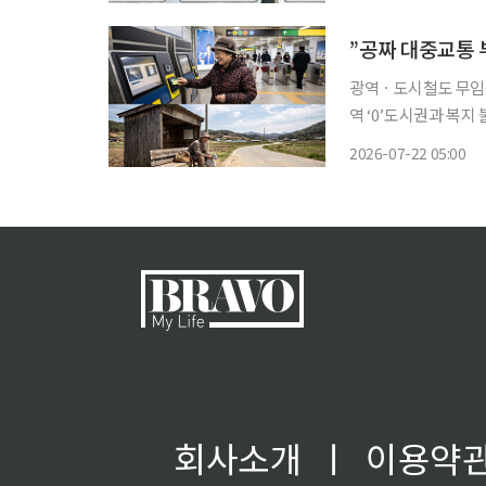
부담, 대중교통 요금
광역ㆍ도시철도 무임
역 ‘0’도시권과 복지 불균형도 심각 “자가용이 없으면 움직
나. 여긴 지하철은커녕 버스도 안 다니는데…
2026-07-22 05:00
씨의 푸념이다. 농사일
회사소개
ㅣ
이용약