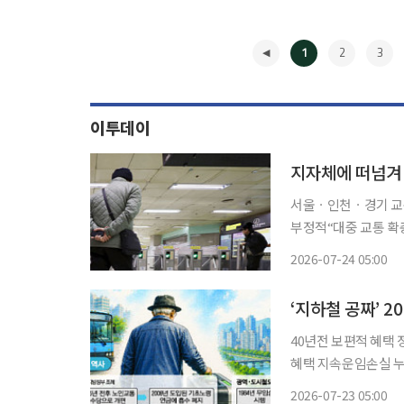
1
2
3
이투데이
서울ㆍ인천ㆍ경기 교
부정적“대중 교통 확충ㆍ이동권 개선을” 광역·
해야 한다는 데는 이
2026-07-24 05:00
차 연령 상향과 연계
◀
체
40년전 보편적 혜택
혜택 지속운임손실 누적에
(이하 지하철) 무임승
2026-07-23 05:00