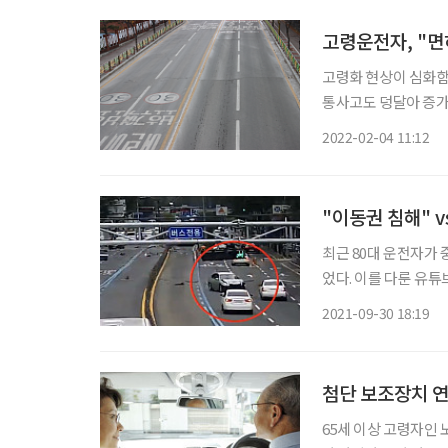
고령운전자, "면
고령화 현상이 심화함
통사고도 덩달아 증가
교통카드를 주고 면허
2022-02-04 11:12
"이동권 침해" v
최근 80대 운전자가
었다. 이를 다룬 유
동영상 하단 댓글 창
2021-09-30 18:19
첨단 보조장치 연
65세 이상 고령자인 