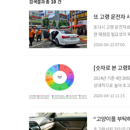
검색결과 총
10
건
또 고령 운전자 사
또다시 고령 운전자로
한 재점검 필요성의 목소리가 높아지고 있다.
인도로 돌진해 보행자
2026-06-23 07:00
하고 있지만, 경찰은 
2024년 기준 4만20
상대적으로 높아 초고령사회로 진입하면서 지역별 고령화 격차에 대한 관심도 커지고 있다.
고령화 관련 지표는 
2026-04-13 11:15
국가데이터처는 최근 
“고양이를 부탁해
초고령사회 진입은 다