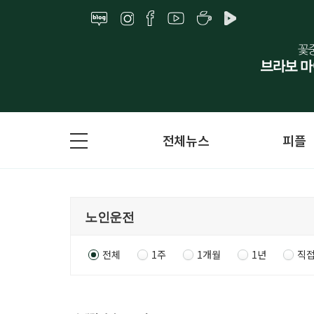
전체뉴스
피플
전체
1주
1개월
1년
직