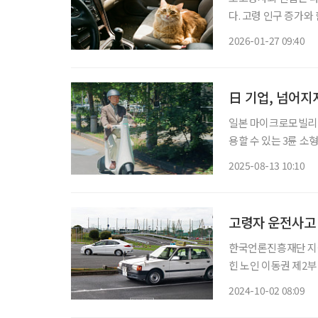
다. 고령 인구 증가
계를 위해 화물을 운
2026-01-27 09:40
상황. 이 때문에 운전
日 기업, 넘어지지
일본 마이크로모빌리티
용할 수 있는 3륜 소형
실증 실험을 거쳐 본격
2025-08-13 10:10
내믹스와 공동 개발한
고령자 운전사고 
한국언론진흥재단 지원
힌 노인 이동권 제2부 전용 교통수단으로 활로 찾은 일본 제3부 첨단 기술과 공유경제, 미래
이동권의 키워드 2019년 도쿄 이케부쿠로에서 87세 운전자의 운전 미숙으로 모녀가 사망하
2024-10-02 08:09
고 행인 10여 명이 