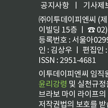
공지사항
ㅣ
기사제
㈜이투데이피엔씨 (제호
이빌딩 15층 ㅣ ☎ 02)
등록번호 : 서울아02992
인 : 김상우 ㅣ 편집인
ISSN : 2951-4681
이투데이피엔씨 임직원
윤리강령
및 실천규정을
브라보 마이 라이프의
저작권법의 보호를 받