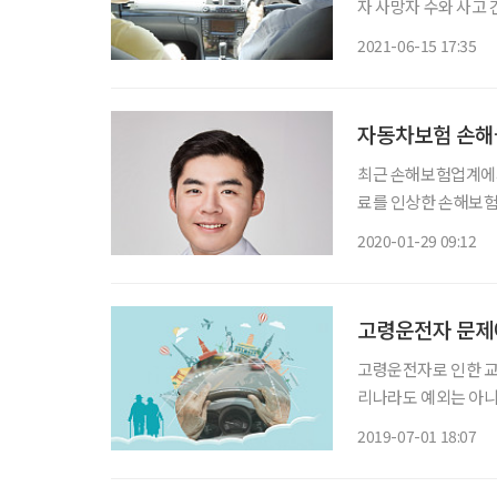
자 사망자 수와 사고 
제로 지난해 전체 교통
2021-06-15 17:35
에서 4명 1명이 고령자
자동차보험 손해율
최근 손해보험업계에서
료를 인상한 손해보험
는 높은 손해율 때문
2020-01-29 09:12
료 중 하나인 추나요
가 되
고령운전자 문제
고령운전자로 인한 교
리나라도 예외는 아
지급 등 인센티브 제도
2019-07-01 18:07
자가 몰던 승용차에 치