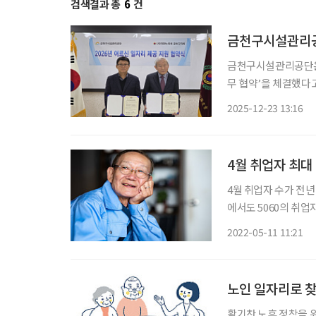
검색결과 총
6
건
금천구시설관리공
금천구시설관리공단은 
무 협약’을 체결했다고
에 사회적 인식을 개선하기 위해 마련됐다. 공
2025-12-23 13:16
안정적인 일자리를 제
4월 취업자 최대 
4월 취업자 수가 전년 
에서도 5060의 취업
면 4월 15세 이상 취업
2022-05-11 11:21
대와 60세 이상의 취
노인 일자리로 찾
활기찬 노후 정착을 