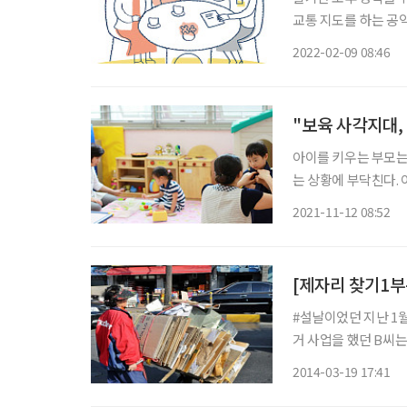
교통 지도를 하는 공익활동
자리가 등장했다. 음식
2022-02-09 08:46
을 들여다보고, 그 속
"보육 사각지대,
아이를 키우는 부모는
는 상황에 부닥친다. 
기엔 경제적으로 만만치
2021-11-12 08:52
육 시스템이 정상적으
#설날이었던 지난 1월
거 사업을 했던 B씨는
식이 7명이나 있었지
2014-03-19 17:41