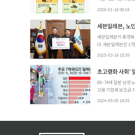
고 있는 것으로 나타났
2026-01-18 09:18
세븐일레븐, 노인
세븐일레븐이 충청북도
다. 세븐일레븐은 17일 오후 충북도청에서 김홍철 세븐일레븐 대표이사와 김영환 충청북도
지사를 비롯한 양 기
2025-03-18 10:39
65~74세 일본 남성
고용 기업에 보조금 지
일본 도쿄의 한 노인
2024-09-05 14:29
를 한다. 그가 매달 받