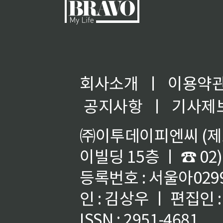
회사소개
ㅣ
이용약
공지사항
ㅣ
기사제
㈜이투데이피엔씨 (제호
이빌딩 15층 ㅣ ☎ 02)
등록번호 : 서울아02992
인 : 김상우 ㅣ 편집인
ISSN : 2951-4681