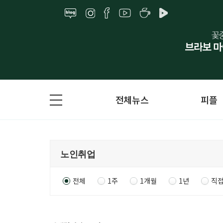
전체뉴스
피플
전체
1주
1개월
1년
직