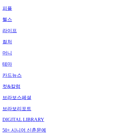
피플
헬스
라이프
컬처
머니
테마
카드뉴스
컷&칼럼
브라보스페셜
브라보리포트
DIGITAL LIBRARY
50+ 시니어 신춘문예