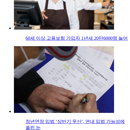
60세 이상 고용보험 가입자 1년새 20만6000명 늘어
정년연장 입법 ‘상반기 무산’, 연내 입법 가능성에
쏠린 눈