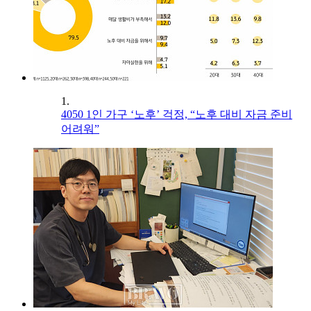
1.
4050 1인 가구 ‘노후’ 걱정, “노후 대비 자금 준비
어려워”