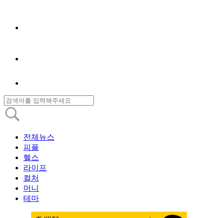
전체뉴스
피플
헬스
라이프
컬처
머니
테마