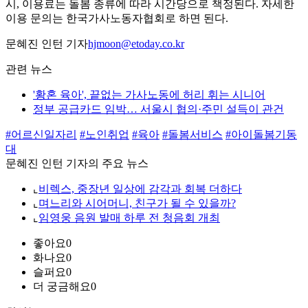
시, 이용료는 돌봄 종류에 따라 시간당으로 책정된다. 자세한
이용 문의는 한국가사노동자협회로 하면 된다.
문혜진 인턴 기자
hjmoon@etoday.co.kr
관련 뉴스
'황혼 육아', 끝없는 가사노동에 허리 휘는 시니어
정부 공급카드 임박… 서울시 협의·주민 설득이 관건
#어르신일자리
#노인취업
#육아
#돌봄서비스
#아이돌봄기동
대
문혜진 인턴 기자의 주요 뉴스
⌞
비렉스, 중장년 일상에 감각과 회복 더하다
⌞
며느리와 시어머니, 친구가 될 수 있을까?
⌞
임영웅 음원 발매 하루 전 청음회 개최
좋아요
0
화나요
0
슬퍼요
0
더 궁금해요
0