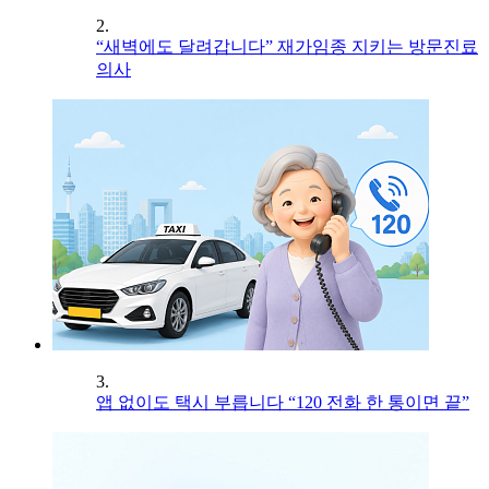
2.
“새벽에도 달려갑니다” 재가임종 지키는 방문진료
의사
3.
앱 없이도 택시 부릅니다 “120 전화 한 통이면 끝”