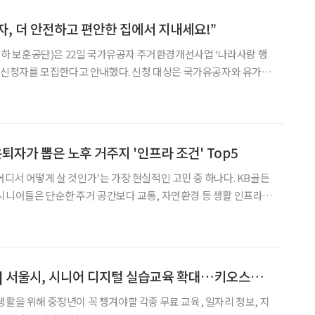
, 더 안전하고 편안한 집에서 지내세요!”
 보훈공단)은 22일 국가유공자 주거환경개선사업 ‘나라사랑 행
반기 신청자를 모집한다고 안내했다. 신청 대상은 국가유공자와 유가족
의 △보훈자격 △공사 시급성 △나이 △급여자격 △장기요양등급
 가구를 최종 선정한다. 접수 기간은 22일부터 내년 1월 20일
 은퇴자가 뽑은 노후 거주지 '인프라 조건' Top5
어디서 어떻게 살 것인가’는 가장 현실적인 고민 중 하나다. KB골든
시니어들은 단순한 주거 공간보다 교통, 자연환경 등 생활 인프라가
은 동네’로 꼽았다. 특히 ‘교통이 우수한 곳’이 가장 높은 선호도를
성이 좋을수록 의료기관이나 문화시설을
[중장년 필독 정보통] 서울시, 시니어 디지털 실습교육 확대…키오스크 사용법 안내
생활을 위해 중장년이 꼭 챙겨야할 각종 무료 교육, 일자리 정보, 지