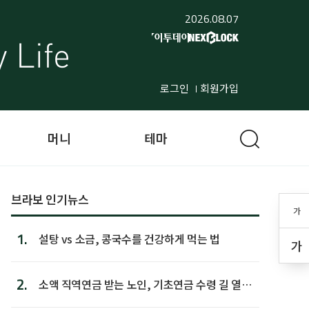
2026.08.07
로그인
회원가입
머니
테마
브라보 인기뉴스
가
1.
설탕 vs 소금, 콩국수를 건강하게 먹는 법
가
2.
소액 직역연금 받는 노인, 기초연금 수령 길 열린
다