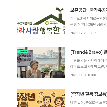
보훈공단 “국가유공자
한국보훈복지의료공단(이하
복한 집’의 2026년 상
이다. 보훈공단은 신청자
2025-12-23 13:17
등을 종합적으로 심사해 사업
[Trend&Bravo]
은퇴를 앞둔 시니어에게 ‘
라이프 보고서에 따르면, 
잘 갖춰진 지역을 ‘살기 좋
2025-11-03 09:00
보였으며, 대중교통 접근
바쁜 일상, 풍요로운 노후