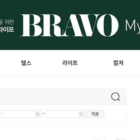
헬스
라이프
컬처
~
적용