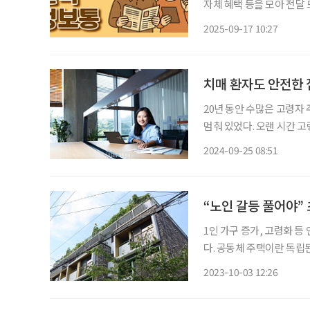
자체 혜택 등을 모아 전달 드립니다. 디지털 실습으로 영화관·패스
가 시니어 세대를 위한 현
2025-09-17 10:27
패스트푸드점 주문까지 일상
치매 환자도 안전한 집
20년 동안 수많은 고령자
멈춰 있었다. 오랜 시간 
장애인 주택 개조 영역을 개척하기로 마음먹은 
2024-09-25 08:51
는 사람이 없으니 직접 
“노인 갈등 풀어야”
1인 가구 증가, 고령화 등
다. 공동체 주택이란 독립
약을 마련해 입주자 간 소
2023-10-03 12:26
로운 형태의 주택을 말한다