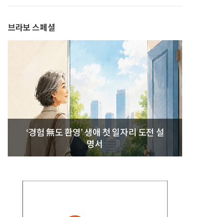
발간
브라보 스페셜
‘경험 無도 환영’ 생애 첫 일자리 도전 설
명서