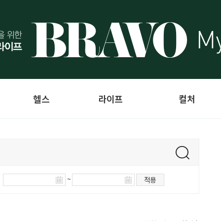
헬스
라이프
컬처
~
적용