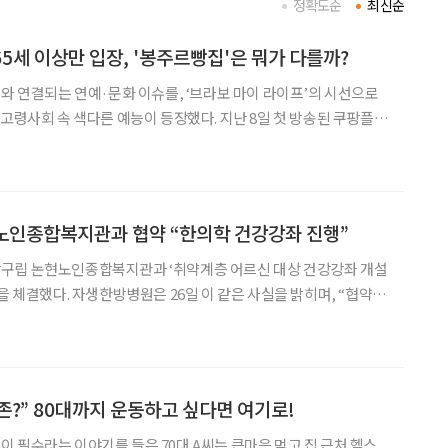
정확도순
최신순
65세 이상만 입장, '봉주르빵집'은 뭐가 다를까?
어와 연결되는 연예·문화 이슈를, ‘브라보 마이 라이프’의 시선으로
. 시골 마을에 작은 빵집을 열고 주민들을 맞이하는 프로그램이다.
어르신만 입장할 수 있다는 특별한 규칙이
노인종합복지관과 협약 “한의학 건강강좌 진행”
복지관과 ‘취약계층 어르신 대상 건강강좌 개설
을 체결했다. 자생한방병원은 26일 이 같은 사실을 밝히며, “협약식
지관에서 진행됐으며, 김신광 자생한방병원 상생협력팀장과 박종원
논현노인종합복지관장 등 양 기관 관계자들이 참석했다”고 전했다. 자생한방병원은 이
?” 80대까지 운동하고 싶다면 여기로!
 필수라는 이야기를 들은 70대 A씨는 큰마음 먹고 집 근처 헬스