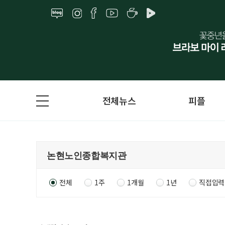
전체뉴스
피플
전체
1주
1개월
1년
직접입력