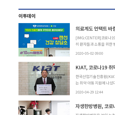
이투데이
의료계도 언택트 바
[IMG::CENTER]코로
히 환자들과 소통을 위한 
료계에 따르면 오프라인으
2020-05-02 09:00
들이 영상으로 제작되며 
KIAT, 코로나19 취
한국산업기술진흥원(KIAT
는 취약 아동 지원에 나섰다. KIAT가 참여 중인 '지역 안전문화·상생협력 네트워크'는
코로나19로 어려움을 겪는
2020-04-29 12:44
400만
자생한방병원, 코로나