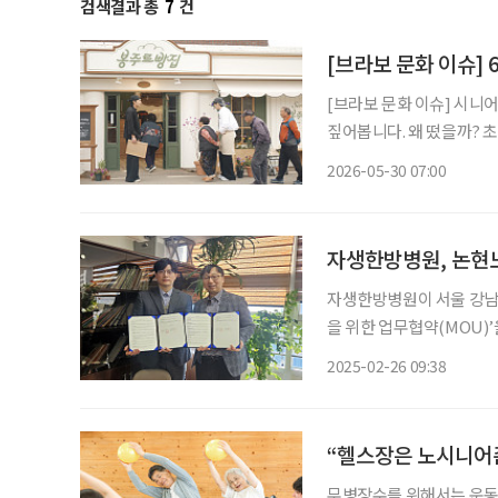
검색결과 총
7
건
[브라보 문화 이슈] 
[브라보 문화 이슈] 시니
짚어봅니다. 왜 떴을까? 초고령사회 속 색다른 예능이 등장했다. 지난 8일 첫 방송된 쿠팡플레
이 예능 '봉주르빵집'이다
2026-05-30 07:00
빵집에는 만 65세 이상 
자생한방병원, 논현
자생한방병원이 서울 강남구립 논현노인종합
을 위한 업무협약(MOU)’
은 24일 논현노인종합복
2025-02-26 09:38
“헬스장은 노시니어존
무병장수를 위해서는 운동이