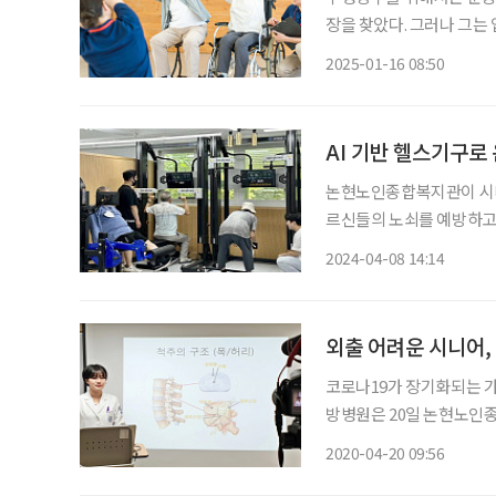
장을 찾았다. 그러나 그는 
길을 돌려야 했다. 그렇다
2025-01-16 08:50
록 각 지자체에서 지원하는
논현노인종합복지관이 시니
르신들의 노쇠를 예방하고, 근감소증을
강 관리실이던 공간을 재정
2024-04-08 14:14
운동존 △어르신들의 개인
측정존
외출 어려운 시니어,
코로나19가 장기화되는 가
방병원은 20일 논현노인
고 밝혔다. 이번 온라인 건강강좌는 코로나19로 인해 복지관 등공공시설이 일제히 휴관함에
2020-04-20 09:56
따라 신체wjr, 정서적으