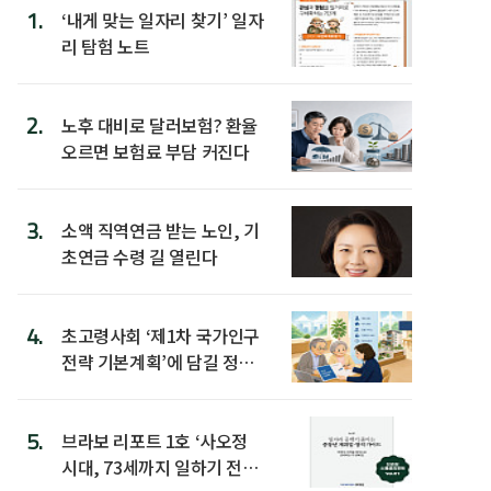
1.
‘내게 맞는 일자리 찾기’ 일자
리 탐험 노트
2.
노후 대비로 달러보험? 환율
오르면 보험료 부담 커진다
3.
소액 직역연금 받는 노인, 기
초연금 수령 길 열린다
4.
초고령사회 ‘제1차 국가인구
전략 기본계획’에 담길 정책
은
5.
브라보 리포트 1호 ‘사오정
시대, 73세까지 일하기 전략’