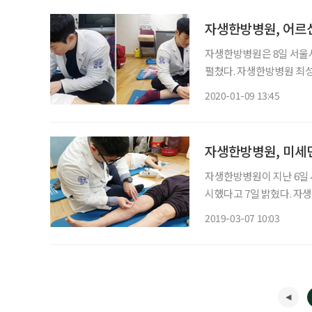
자생한방병원, 어르
자생한방병원은 8일 서울
펼쳤다. 자생한방병원 최성률 한의사를 비롯한 의료진 및 임직원들은 노인성 근골격계 질환
으로 고통받고 있는 지역 
2020-01-09 13:45
함께 개인별 맞춤 건강 상
자생한방병원, 미세
자생한방병원이 지난 6일
시했다고 7일 밝혔다. 
종합복지관에 진료소를 열고
2019-03-07 10:03
공했다. 환자 개인별 질환
약과