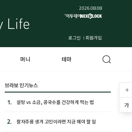
2026.08.08
로그인
회원가입
머니
테마
브라보 인기뉴스
가
1.
설탕 vs 소금, 콩국수를 건강하게 먹는 법
가
2.
팔자주름 생겨 고민이라면 지금 해야 할 일