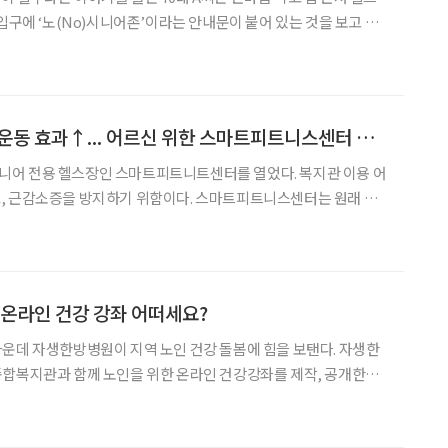
입구에 ‘노(No)시니어존’이라는 안내문이 붙어 있는 것을 보고 발
면 그는 어디에서 운동해야 할까. 다행히도 시니어가 운동할 수 있도
 시설이 늘어나고 있다. 새해를 맞아 건강해지려는 이들을
AI 기반 헬스기구로 운동 효과↑... 어르신 위한 스마트피트니스센터 개소
어 전용 헬스장인 스마트피트니트센터를 열었다. 복지관 이용 어
 방지하기 위함이다. 스마트피트니스센터는 원래 건
비했다. △AI 기반의 7가지 상체, 하체 헬스기구로 이루어진 근력
별 체지방·근육량·질병력을 평가해 맞춤형 운동처방을 하는 건강
 온라인 건강 강좌 어떠세요?
운데 자생한방병원이 지역 노인 건강 돌봄에 힘을 보탠다. 자생한
종합복지관과 함께 노인을 위한 온라인 건강강좌를 제작, 공개한다
로 어려움을 호소하는 노인들을 위해 기획됐다. 자생한방병원은