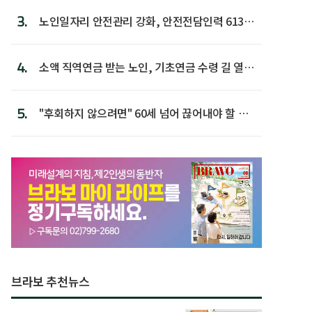
3.
노인일자리 안전관리 강화, 안전전담인력 613명
첫 배치
4.
소액 직역연금 받는 노인, 기초연금 수령 길 열린
다
5.
"후회하지 않으려면" 60세 넘어 끊어내야 할 사
람 1위
브라보 추천뉴스