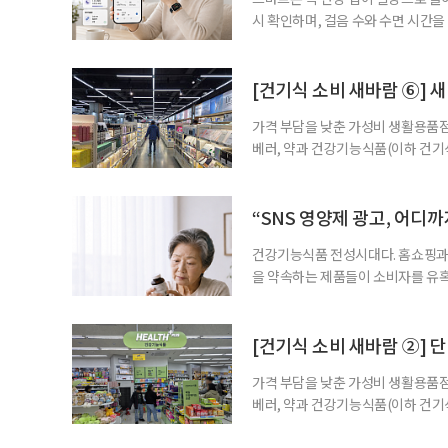
시 확인하며, 걸음 수와 수면 시간을
을 돕는 앱도 있다. 여기에 스마트워
살피기도 한다. 건강상태를 살피는 
워치나 운동 앱을 먼저 떠올리기 쉽
[건기식 소비 새바람 ⑥] 새
가격 부담을 낮춘 가성비 생활용품점
베러, 약과 건강기능식품(이하 건기
합한 체험형 약국까지. 약과 건강기
고 선택지는 많아졌다. 하지만 무엇
용하면 좋을지 현장을 직접 방문해 
“SNS 영양제 광고, 어디
수
건강기능식품 전성시대다. 홈쇼핑과 
을 약속하는 제품들이 소비자를 유혹
제를 고르는 기준이 무엇보다 중요해
다. 특히 영생을 꿈꾸며 불로초를 찾
황 프로젝트’가 SNS를 중심으로 펼
[건기식 소비 새바람 ②] 단
가격 부담을 낮춘 가성비 생활용품점
베러, 약과 건강기능식품(이하 건기
합한 체험형 약국까지. 약과 건강기
고 선택지는 많아졌다. 하지만 무엇