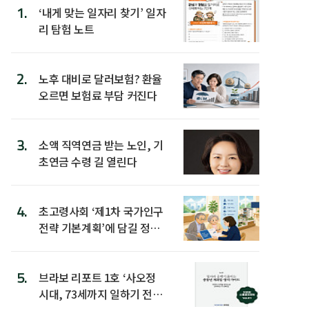
1.
‘내게 맞는 일자리 찾기’ 일자
리 탐험 노트
2.
노후 대비로 달러보험? 환율
오르면 보험료 부담 커진다
3.
소액 직역연금 받는 노인, 기
초연금 수령 길 열린다
4.
초고령사회 ‘제1차 국가인구
전략 기본계획’에 담길 정책
은
5.
브라보 리포트 1호 ‘사오정
시대, 73세까지 일하기 전략’