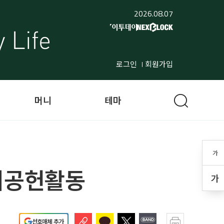
2026.08.07
로그인
회원가입
머니
테마
가
회공헌활동
가
선호매체 추가