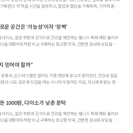
 기록한다. 약 먹을 시간을 알려주고, 혈압과 혈당을 기록하며, 기억력 훈련
치와 스마트링 같은 웨어러블 기기로 몸의 변화를 더 자주, 더 가까이에서
스마트한 습관, 디지털 건강관리를 시작해보자. 건강 앱이라고 하면 스마트
다. 하지만 시니어에게 가장 먼저 필요한 디지털 건강 도구는 의외로
로운 공간은 ‘가능성’이자 ‘장벽’
 다이소, 젊은 취향과 감각으로 건강을 제안하는 웰니스 특화 매장 올리브
식)을 대형마트처럼 비교 구매하는 창고형 약국, 간편한 검사와 상담을 결
능식품을 구입하는 공간이 약국 안팎으로 넓어지고 있다. 가격은 매력적이
을 어떻게 골라야 할지는 더 어려워졌다. 새로운 건강 소비 공간을 어떻게 이
살펴봤다. 다이소, 올리브베러, 창고형·체험형 약국까지. 건기식을 구매할
까지 믿어야 할까”
유튜브, 인스타그램만 열어도 각종 영양제 광고가 쏟아진다. 건강과 젊음
한다. 나도 모르게 지갑을 여는 시니어가 많아진 지금, 자신에게 맞는 영양
지고 있다. 지금 대한민국은 장수 시대와 맞물려 안티에이징 열풍이 거세
아 헤맸던 중국 진나라 황제 ‘진시황’을 떠올리게 하는, 이른바 ‘현대판 진시
쳐지고 있다. 연예인과 인플루언서가 추천하는 제품 광고를 보다 보면, 그
돈 1000원, 다이소가 낮춘 문턱
 다이소, 젊은 취향과 감각으로 건강을 제안하는 웰니스 특화 매장 올리브
식)을 대형마트처럼 비교 구매하는 창고형 약국, 간편한 검사와 상담을 결
능식품을 구입하는 공간이 약국 안팎으로 넓어지고 있다. 가격은 매력적이
을 어떻게 골라야 할지는 더 어려워졌다. 새로운 건강 소비 공간을 어떻게 이