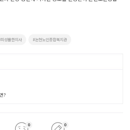
#최성률한의사
#논현노인종합복지관
면?
0
0