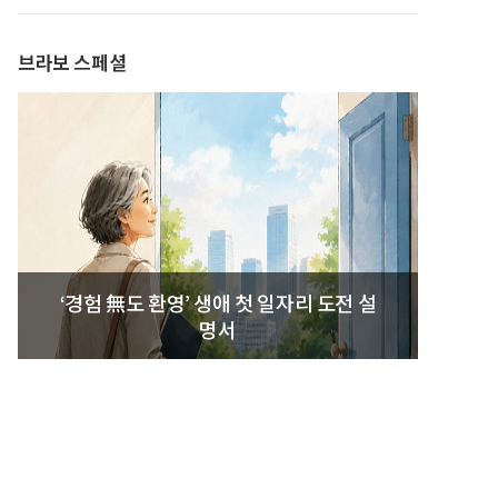
발간
브라보 스페셜
‘경험 無도 환영’ 생애 첫 일자리 도전 설
명서